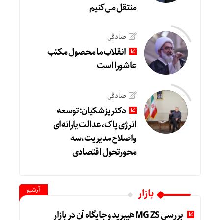
منتقل می‌کنیم
صادقی
انقلاب ما محصول مکتب
عاشورا است
صادقی
دکتر پزشکیان:توسعه
انرژی پاک،عدالت یارانه‌ای
واصلاح مدیریت،سه
محورتحول اقتصادی
آرشیو
بازار
بررسی MG ZS هیبرید و جایگاه آن در بازار