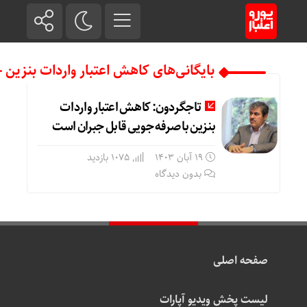
بایگانی‌های کاهش اعتبار واردات بنزین - 
تاجگردون: کاهش اعتبار واردات
بنزین با صرفه جویی قابل جبران است
19 آبان 1403
1075 بازدید
بدون دیدگاه
صفحه اصلی
لیست پخش ویدیو آپارات