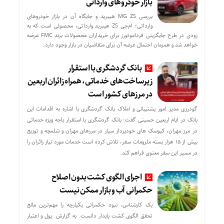
بازار خودروهای وارداتی
بررسی MG ZS هیبرید و جایگاه آن در بازار خودروهای
وارداتی؛ ام‌جی ZS هیبرید وارداتی، محصولی است که به
زودی در طرح جایگزینی فرداموتورز برای خریداران محصولات برند FMC عرضه
خواهد شد و همزمان احتمال عرضه آن برای متقاضیان در بازار وجود دارد.
بانک گردشگری با استقرار
زیرساخت‌های خدماتی، همراه زائران اربعین
در مرزهای کشور است
گودرزی مدیر امور پشتیبانی و املاک بانک گردشگری با اشاره به اقدامات این
بانک در ایام اربعین حسینی گفت: بانک گردشگری با استقرار باجه ویژه خدماتی
در مرز مهران، کیوسک های خودپرداز سیار در مرزهای مهران و شلمچه و توزیع
بیش از ۱۵ هزار بسته ملزومات سفر، تلاش کرده است خدمات مورد نیاز زائران را
در مسیر این سفر معنوی فراهم کند.
اجرای الگوی کشت بدون اصلاح
حکمرانی آب و بازار ممکن نیست
یک کارشناس، نبود حکمرانی یکپارچه را مهم‌ترین مانع
تحقق الگوی کشت پایدار دانست. به گزارش پول و اعتبار