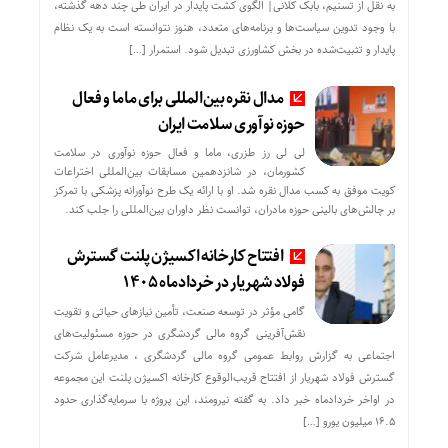
به نقل از تسنیم، بابک کلانی| الگوی کشت پایدار در ایران طی چند دهه گذشته،
با وجود تدوین سیاست‌ها و برنامه‌های متعدد، هنوز نتوانسته است به یک نظام
پایدار و تثبیت‌شده در بخش کشاورزی تبدیل شود. استمرار […]
مدال نقره بین‌المللی برای ماما و فعال
حوزه نوآوری سلامت ایران
لی لی رز طزری، ماما و فعال حوزه نوآوری در سلامت
کشورمان، در شانزدهمین مسابقات بین‌المللی اختراعات
کویت موفق به کسب مدال نقره شد. او با ارائه یک طرح نوآورانه پزشکی با تمرکز
بر چالش‌های بالینی حوزه مادران، توانست نظر داوران بین‌المللی را جلب کند.
افتتاح کارخانه اکسیژن پلنت گسترش
فولاد شهریار در خردادماه ۱۴۰۵
گامی مؤثر در توسعه صنعت، تأمین نیازهای حیاتی و تقویت
نقش‌آفرینی گروه مالی گردشگری در حوزه مسئولیت‌های
اجتماعی به گزارش روابط عمومی گروه مالی گردشگری ، مدیرعامل شرکت
گسترش فولاد شهریار از افتتاح قریب‌الوقوع کارخانه اکسیژن پلنت این مجموعه
در اواخر خردادماه خبر داد. به گفته نیرومند، این پروژه با سرمایه‌گذاری حدود
۱۶.۵ میلیون یورو […]