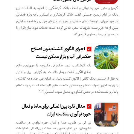
گودرزی مدیر امور پشتیبانی و املاک بانک گردشگری با اشاره به اقدامات این
بانک در ایام اربعین حسینی گفت: بانک گردشگری با استقرار باجه ویژه خدماتی
در مرز مهران، کیوسک های خودپرداز سیار در مرزهای مهران و شلمچه و توزیع
بیش از ۱۵ هزار بسته ملزومات سفر، تلاش کرده است خدمات مورد نیاز زائران را
در مسیر این سفر معنوی فراهم کند.
اجرای الگوی کشت بدون اصلاح
حکمرانی آب و بازار ممکن نیست
یک کارشناس، نبود حکمرانی یکپارچه را مهم‌ترین مانع
تحقق الگوی کشت پایدار دانست. به گزارش پول و اعتبار
به نقل از تسنیم، بابک کلانی| الگوی کشت پایدار در ایران طی چند دهه گذشته،
با وجود تدوین سیاست‌ها و برنامه‌های متعدد، هنوز نتوانسته است به یک نظام
پایدار و تثبیت‌شده در بخش کشاورزی تبدیل شود. استمرار […]
مدال نقره بین‌المللی برای ماما و فعال
حوزه نوآوری سلامت ایران
لی لی رز طزری، ماما و فعال حوزه نوآوری در سلامت
کشورمان، در شانزدهمین مسابقات بین‌المللی اختراعات
کویت موفق به کسب مدال نقره شد. او با ارائه یک طرح نوآورانه پزشکی با تمرکز