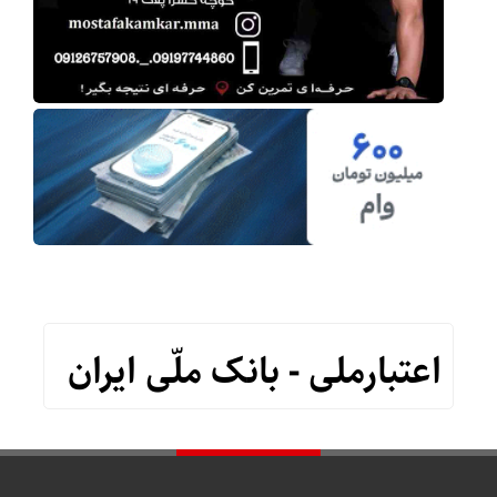
اعتبارملی - بانک ملّی ایران