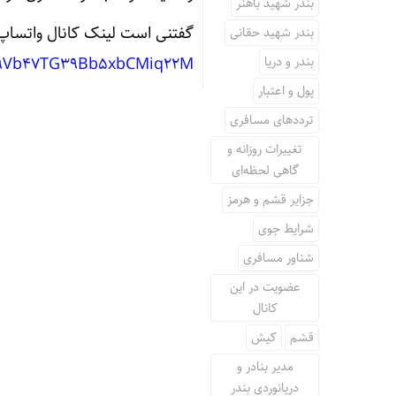
بندر شهید باهنر
گفتنی است لینک کانال واتساپ 
بندر شهید حقانی
بندر و دریا
029Vb47TG39Bb5xbCMiq22M
پول و اعتبار
ترددهای مسافری
تغییرات روزانه و
گاهی لحظه‌ای
جزایر قشم و هرمز
شرایط جوی
شناور مسافری
عضویت در این
کانال
قشم
کیش
مدیر بنادر و
دریانوردی بندر