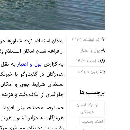
کد نوشته: 3434
امکان استعلام تردد شناورها در
پول و اعتبار
از فراهم شدن امکان استعلام وض
1 اسفند 1403
به گزارش
پول و اعتبار
به نقل 
بدون دیدگاه
هرمزگان در گفت‌وگو با خبرنگار 
لحظه‌ای شرایط جوی و امکان 
برچسب ها
جلوگیری از اتلاف وقت و هزینه
از مرکز استان
حمیدرضا محمدحسینی افزود: این
هرمزگان
هرمزگان به جزایر قشم و هرمز ر
اعلام وضعیت
وضعیت تردد بنادر مسافری مرک