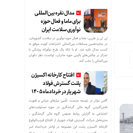
مدال نقره بین‌المللی
برای ماما و فعال حوزه
نوآوری سلامت ایران
لی لی رز طزری، ماما و فعال حوزه نوآوری در سلامت کشورمان،
در شانزدهمین مسابقات بین‌المللی اختراعات کویت موفق به
کسب مدال نقره شد. او با ارائه یک طرح نوآورانه پزشکی با
تمرکز بر چالش‌های بالینی حوزه مادران، توانست نظر داوران
بین‌المللی را جلب کند.
افتتاح کارخانه اکسیژن
پلنت گسترش فولاد
شهریار در خردادماه ۱۴۰۵
گامی مؤثر در توسعه صنعت، تأمین نیازهای حیاتی و تقویت
نقش‌آفرینی گروه مالی گردشگری در حوزه مسئولیت‌های
اجتماعی به گزارش روابط عمومی گروه مالی گردشگری ،
مدیرعامل شرکت گسترش فولاد شهریار از افتتاح قریب‌الوقوع
کارخانه اکسیژن پلنت این مجموعه در اواخر خردادماه خبر