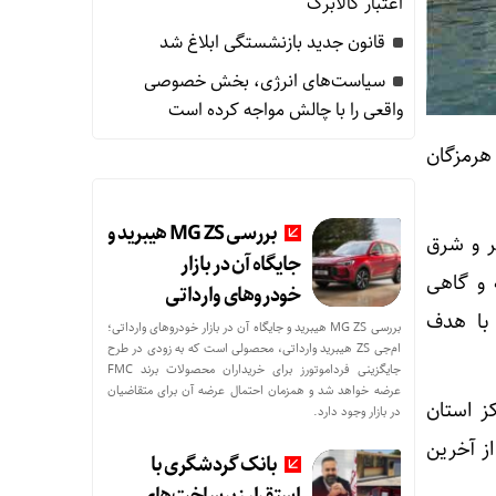
اعتبار کالابرگ
قانون جدید بازنشستگی ابلاغ شد
سیاست‌های انرژی، بخش خصوصی
واقعی را با چالش مواجه کرده است
 هرمزگان
بررسی MG ZS هیبرید و
نر و شرق
جایگاه آن در بازار
ه و گاهی
خودروهای وارداتی
 با هدف
بررسی MG ZS هیبرید و جایگاه آن در بازار خودروهای وارداتی؛
ام‌جی ZS هیبرید وارداتی، محصولی است که به زودی در طرح
جایگزینی فرداموتورز برای خریداران محصولات برند FMC
عرضه خواهد شد و همزمان احتمال عرضه آن برای متقاضیان
ز استان
در بازار وجود دارد.
از آخرین
بانک گردشگری با