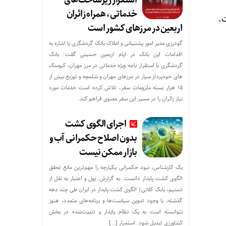
استقرار زیرساخت‌های
خدماتی، همراه زائران
.
اربعین در مرزهای کشور است
گودرزی مدیر امور پشتیبانی و املاک بانک گردشگری با اشاره به
اقدامات این بانک در ایام اربعین حسینی گفت: بانک
گردشگری با استقرار باجه ویژه خدماتی در مرز مهران، کیوسک
های خودپرداز سیار در مرزهای مهران و شلمچه و توزیع بیش از
۱۵ هزار بسته ملزومات سفر، تلاش کرده است خدمات مورد
نیاز زائران را در مسیر این سفر معنوی فراهم کند.
اجرای الگوی کشت
بدون اصلاح حکمرانی آب و
بازار ممکن نیست
یک کارشناس، نبود حکمرانی یکپارچه را مهم‌ترین مانع تحقق
الگوی کشت پایدار دانست. به گزارش پول و اعتبار به نقل از
تسنیم، بابک کلانی| الگوی کشت پایدار در ایران طی چند دهه
گذشته، با وجود تدوین سیاست‌ها و برنامه‌های متعدد، هنوز
نتوانسته است به یک نظام پایدار و تثبیت‌شده در بخش
کشاورزی تبدیل شود. استمرار […]