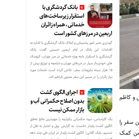
بانک گردشگری با
استقرار زیرساخت‌های
خدماتی، همراه زائران
اربعین در مرزهای کشور است
گودرزی مدیر امور پشتیبانی و املاک بانک گردشگری با اشاره به
اقدامات این بانک در ایام اربعین حسینی گفت: بانک
گردشگری با استقرار باجه ویژه خدماتی در مرز مهران، کیوسک
های خودپرداز سیار در مرزهای مهران و شلمچه و توزیع بیش از
۱۵ هزار بسته ملزومات سفر، تلاش کرده است خدمات مورد
نیاز زائران را در مسیر این سفر معنوی فراهم کند.
اجرای الگوی کشت
ی و کاظم
بدون اصلاح حکمرانی آب و
بازار ممکن نیست
یک کارشناس، نبود حکمرانی یکپارچه را مهم‌ترین مانع تحقق
ن سفر را
الگوی کشت پایدار دانست. به گزارش پول و اعتبار به نقل از
 من کمک
تسنیم، بابک کلانی| الگوی کشت پایدار در ایران طی چند دهه