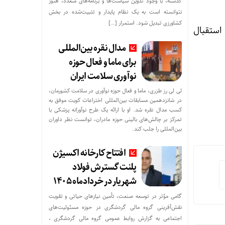
گذشته، با وجود تدوین سیاست‌ها و برنامه‌های متعدد، هنوز
نتوانسته است به یک نظام پایدار و تثبیت‌شده در بخش
کشاورزی تبدیل شود. استمرار […]
تهران شد و مورد استقبال
مدال نقره بین‌المللی
برای ماما و فعال حوزه
نوآوری سلامت ایران
لی لی رز طزری، ماما و فعال حوزه نوآوری در سلامت کشورمان،
در شانزدهمین مسابقات بین‌المللی اختراعات کویت موفق به
کسب مدال نقره شد. او با ارائه یک طرح نوآورانه پزشکی با
تمرکز بر چالش‌های بالینی حوزه مادران، توانست نظر داوران
بین‌المللی را جلب کند.
افتتاح کارخانه اکسیژن
پلنت گسترش فولاد
شهریار در خردادماه ۱۴۰۵
گامی مؤثر در توسعه صنعت، تأمین نیازهای حیاتی و تقویت
نقش‌آفرینی گروه مالی گردشگری در حوزه مسئولیت‌های
اجتماعی به گزارش روابط عمومی گروه مالی گردشگری ،