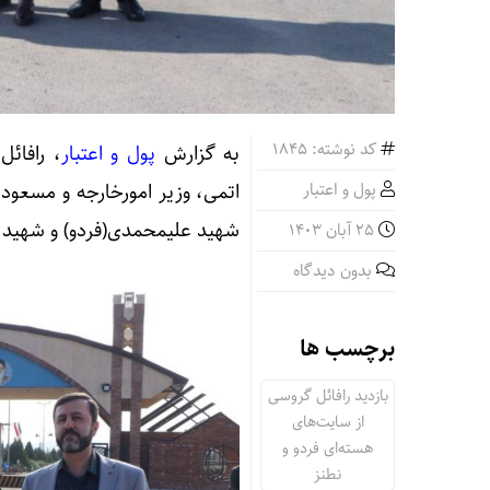
کد نوشته: 1845
به گزارش
پول و اعتبار
، رافائ
پول و اعتبار
شهید علیمحمدی‌(فردو) و شهید ا
25 آبان 1403
بدون دیدگاه
برچسب ها
بازدید رافائل گروسی
از سایت‌های
هسته‌ای فردو و
نطنز