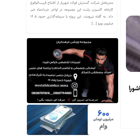
مدیرعامل شرکت گسترش فولاد شهریار از افتتاح قریب‌الوقوع
کارخانه اکسیژن پلنت این مجموعه در اواخر خردادماه خبر
داد. به گفته نیرومند، این پروژه با سرمایه‌گذاری حدود ۱۶.۵
میلیون یورو […]
شورا