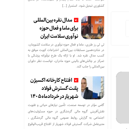
کشاورزی تبدیل شود. استمرار […]
مدال نقره بین‌المللی
برای ماما و فعال حوزه
نوآوری سلامت ایران
لی لی رز طزری، ماما و فعال حوزه نوآوری در سلامت کشورمان،
در شانزدهمین مسابقات بین‌المللی اختراعات کویت موفق به
کسب مدال نقره شد. او با ارائه یک طرح نوآورانه پزشکی با
تمرکز بر چالش‌های بالینی حوزه مادران، توانست نظر داوران
بین‌المللی را جلب کند.
افتتاح کارخانه اکسیژن
پلنت گسترش فولاد
شهریار در خردادماه ۱۴۰۵
گامی مؤثر در توسعه صنعت، تأمین نیازهای حیاتی و تقویت
نقش‌آفرینی گروه مالی گردشگری در حوزه مسئولیت‌های
اجتماعی به گزارش روابط عمومی گروه مالی گردشگری ،
مدیرعامل شرکت گسترش فولاد شهریار از افتتاح قریب‌الوقوع