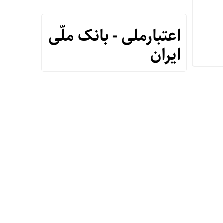
اعتبارملی - بانک ملّی
ایران