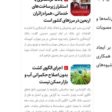
استقرار زیرساخت‌های
خدماتی، همراه زائران
امه‌ها و
اربعین در مرزهای کشور است
 مصوبات
گودرزی مدیر امور پشتیبانی و املاک بانک گردشگری با اشاره به
اقدامات این بانک در ایام اربعین حسینی گفت: بانک
گردشگری با استقرار باجه ویژه خدماتی در مرز مهران، کیوسک
های خودپرداز سیار در مرزهای مهران و شلمچه و توزیع بیش از
ر ایجاد
۱۵ هزار بسته ملزومات سفر، تلاش کرده است خدمات مورد
 همکاری
نیاز زائران را در مسیر این سفر معنوی فراهم کند.
یوه‌های
اجرای الگوی کشت
بدون اصلاح حکمرانی آب و
بازار ممکن نیست
یک کارشناس، نبود حکمرانی یکپارچه را مهم‌ترین مانع تحقق
الگوی کشت پایدار دانست. به گزارش پول و اعتبار به نقل از
تسنیم، بابک کلانی| الگوی کشت پایدار در ایران طی چند دهه
گذشته، با وجود تدوین سیاست‌ها و برنامه‌های متعدد، هنوز
نتوانسته است به یک نظام پایدار و تثبیت‌شده در بخش