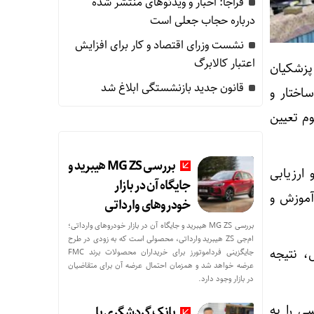
فراجا: اخبار و ویدئوهای منتشر شده
درباره حجاب جعلی است
نشست وزرای اقتصاد و کار برای افزایش
اعتبار کالابرگ
پزشکیان
قانون جدید بازنشستگی ابلاغ شد
اختار و
وم تعیین
بررسی MG ZS هیبرید و
ارزیابی
جایگاه آن در بازار
آموزش و
خودروهای وارداتی
بررسی MG ZS هیبرید و جایگاه آن در بازار خودروهای وارداتی؛
ام‌جی ZS هیبرید وارداتی، محصولی است که به زودی در طرح
 نتیجه
جایگزینی فرداموتورز برای خریداران محصولات برند FMC
عرضه خواهد شد و همزمان احتمال عرضه آن برای متقاضیان
در بازار وجود دارد.
ی را به
بانک گردشگری با