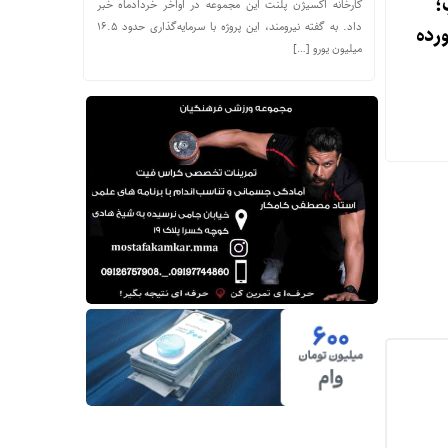
؛
کارخانه اکسیژن پلنت این مجموعه در اواخر خردادماه خبر
داد. به گفته نیرومند، این پروژه با سرمایه‌گذاری حدود ۱۶.۵
رده
میلیون یورو […]