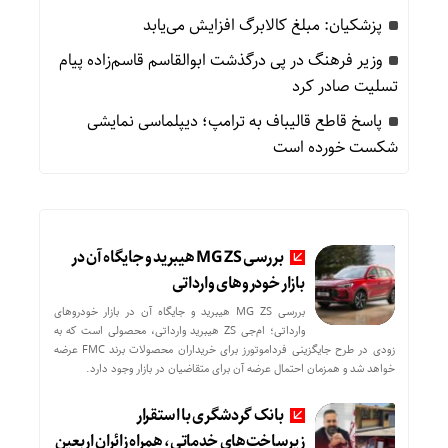
پزشکیان: مبلغ کالابرگ افزایش می‌یابد
وزیر فرهنگ در پی درگذشت ابوالقاسم قاسم‌زاده پیام
تسلیت صادر کرد
پاسخ قاطع قالیباف به ترامپ؛ دیپلماسی نمایشی
شکست خورده است
بررسی MG ZS هیبرید و جایگاه آن در
بازار خودروهای وارداتی
بررسی MG ZS هیبرید و جایگاه آن در بازار خودروهای
وارداتی؛ ام‌جی ZS هیبرید وارداتی، محصولی است که به
زودی در طرح جایگزینی فرداموتورز برای خریداران محصولات برند FMC عرضه
خواهد شد و همزمان احتمال عرضه آن برای متقاضیان در بازار وجود دارد.
بانک گردشگری با استقرار
زیرساخت‌های خدماتی، همراه زائران اربعین