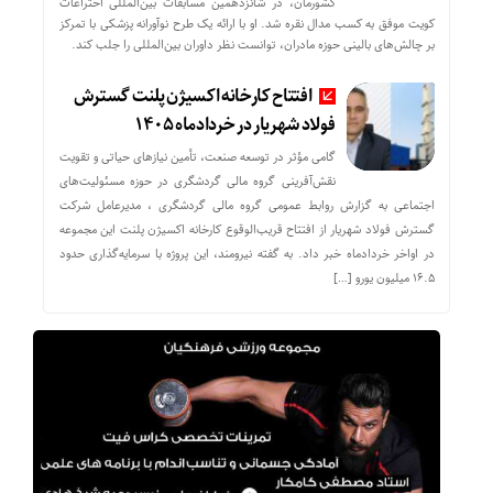
کشورمان، در شانزدهمین مسابقات بین‌المللی اختراعات
کویت موفق به کسب مدال نقره شد. او با ارائه یک طرح نوآورانه پزشکی با تمرکز
بر چالش‌های بالینی حوزه مادران، توانست نظر داوران بین‌المللی را جلب کند.
افتتاح کارخانه اکسیژن پلنت گسترش
فولاد شهریار در خردادماه ۱۴۰۵
گامی مؤثر در توسعه صنعت، تأمین نیازهای حیاتی و تقویت
نقش‌آفرینی گروه مالی گردشگری در حوزه مسئولیت‌های
اجتماعی به گزارش روابط عمومی گروه مالی گردشگری ، مدیرعامل شرکت
گسترش فولاد شهریار از افتتاح قریب‌الوقوع کارخانه اکسیژن پلنت این مجموعه
در اواخر خردادماه خبر داد. به گفته نیرومند، این پروژه با سرمایه‌گذاری حدود
۱۶.۵ میلیون یورو […]