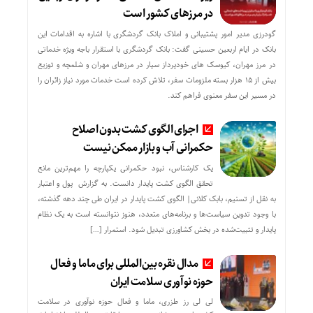
در مرزهای کشور است
گودرزی مدیر امور پشتیبانی و املاک بانک گردشگری با اشاره به اقدامات این
بانک در ایام اربعین حسینی گفت: بانک گردشگری با استقرار باجه ویژه خدماتی
در مرز مهران، کیوسک های خودپرداز سیار در مرزهای مهران و شلمچه و توزیع
بیش از ۱۵ هزار بسته ملزومات سفر، تلاش کرده است خدمات مورد نیاز زائران را
در مسیر این سفر معنوی فراهم کند.
اجرای الگوی کشت بدون اصلاح
حکمرانی آب و بازار ممکن نیست
یک کارشناس، نبود حکمرانی یکپارچه را مهم‌ترین مانع
تحقق الگوی کشت پایدار دانست. به گزارش پول و اعتبار
به نقل از تسنیم، بابک کلانی| الگوی کشت پایدار در ایران طی چند دهه گذشته،
با وجود تدوین سیاست‌ها و برنامه‌های متعدد، هنوز نتوانسته است به یک نظام
پایدار و تثبیت‌شده در بخش کشاورزی تبدیل شود. استمرار […]
مدال نقره بین‌المللی برای ماما و فعال
حوزه نوآوری سلامت ایران
لی لی رز طزری، ماما و فعال حوزه نوآوری در سلامت