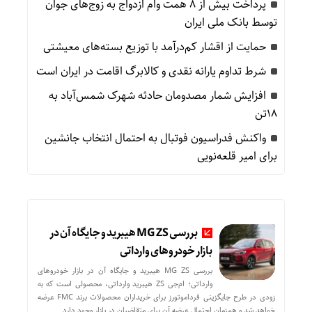
پرداخت بیش از ۸ همت وام ازدواج به زوج‌های جوان
توسط بانک ملی ایران
حمایت از اقشار کم‌درآمد با توزیع بسته‌های معیشتی
شرط تداوم یارانه نقدی و کالابرگ اقامت در ایران است
افزایش شمار مصدومان حادثه شهرک شمس‌آباد به
۱۸تن
واکنش فدراسیون فوتبال به احتمال انتخاب جانشین
برای امیر قلعه‌نویی
بررسی MG ZS هیبرید و جایگاه آن در
بازار خودروهای وارداتی
بررسی MG ZS هیبرید و جایگاه آن در بازار خودروهای
وارداتی؛ ام‌جی ZS هیبرید وارداتی، محصولی است که به
زودی در طرح جایگزینی فرداموتورز برای خریداران محصولات برند FMC عرضه
خواهد شد و همزمان احتمال عرضه آن برای متقاضیان در بازار وجود دارد.