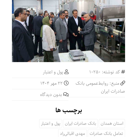
کد نوشته: 10250
پول و اعتبار
منبع: روابط‌عمومی بانک
22 مهر 1404
صادرات ایران
بدون دیدگاه
برچسب ها
استان همدان
بانک صادرات ایران
پول و اعتبار
تعامل بانک صادرات
​مهدی اقبالی‌راد