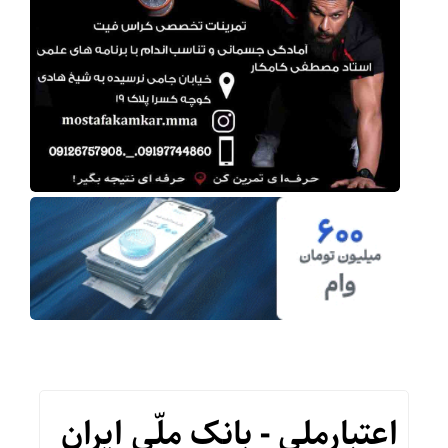
اعتبارملی - بانک ملّی ایران