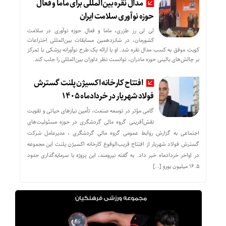
مدال نقره بین‌المللی برای ماما و فعال
حوزه نوآوری سلامت ایران
لی لی رز طزری، ماما و فعال حوزه نوآوری در سلامت
کشورمان، در شانزدهمین مسابقات بین‌المللی اختراعات
کویت موفق به کسب مدال نقره شد. او با ارائه یک طرح نوآورانه پزشکی با تمرکز
بر چالش‌های بالینی حوزه مادران، توانست نظر داوران بین‌المللی را جلب کند.
افتتاح کارخانه اکسیژن پلنت گسترش
فولاد شهریار در خردادماه ۱۴۰۵
گامی مؤثر در توسعه صنعت، تأمین نیازهای حیاتی و تقویت
نقش‌آفرینی گروه مالی گردشگری در حوزه مسئولیت‌های
اجتماعی به گزارش روابط عمومی گروه مالی گردشگری ، مدیرعامل شرکت
گسترش فولاد شهریار از افتتاح قریب‌الوقوع کارخانه اکسیژن پلنت این مجموعه
در اواخر خردادماه خبر داد. به گفته نیرومند، این پروژه با سرمایه‌گذاری حدود
۱۶.۵ میلیون یورو […]