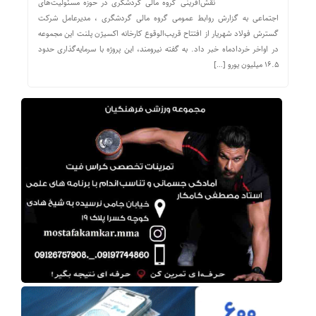
نقش‌آفرینی گروه مالی گردشگری در حوزه مسئولیت‌های
اجتماعی به گزارش روابط عمومی گروه مالی گردشگری ، مدیرعامل شرکت
گسترش فولاد شهریار از افتتاح قریب‌الوقوع کارخانه اکسیژن پلنت این مجموعه
در اواخر خردادماه خبر داد. به گفته نیرومند، این پروژه با سرمایه‌گذاری حدود
۱۶.۵ میلیون یورو […]