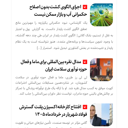
اجرای الگوی کشت بدون اصلاح
حکمرانی آب و بازار ممکن نیست
یک کارشناس، نبود حکمرانی یکپارچه را مهم‌ترین مانع
تحقق الگوی کشت پایدار دانست. به گزارش پول و اعتبار
به نقل از تسنیم، بابک کلانی| الگوی کشت پایدار در ایران طی چند دهه گذشته،
با وجود تدوین سیاست‌ها و برنامه‌های متعدد، هنوز نتوانسته است به یک نظام
پایدار و تثبیت‌شده در بخش کشاورزی تبدیل شود. استمرار […]
مدال نقره بین‌المللی برای ماما و فعال
حوزه نوآوری سلامت ایران
لی لی رز طزری، ماما و فعال حوزه نوآوری در سلامت
کشورمان، در شانزدهمین مسابقات بین‌المللی اختراعات
کویت موفق به کسب مدال نقره شد. او با ارائه یک طرح نوآورانه پزشکی با تمرکز
بر چالش‌های بالینی حوزه مادران، توانست نظر داوران بین‌المللی را جلب کند.
افتتاح کارخانه اکسیژن پلنت گسترش
فولاد شهریار در خردادماه ۱۴۰۵
گامی مؤثر در توسعه صنعت، تأمین نیازهای حیاتی و تقویت