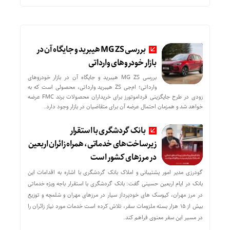
بررسی MG ZS هیبرید و جایگاه آن در
بازار خودروهای وارداتی
بررسی MG ZS هیبرید و جایگاه آن در بازار خودروهای
وارداتی؛ ام‌جی ZS هیبرید وارداتی، محصولی است که به
زودی در طرح جایگزینی فرداموتورز برای خریداران محصولات برند FMC عرضه
خواهد شد و همزمان احتمال عرضه آن برای متقاضیان در بازار وجود دارد.
بانک گردشگری با استقرار
زیرساخت‌های خدماتی، همراه زائران اربعین
در مرزهای کشور است
گودرزی مدیر امور پشتیبانی و املاک بانک گردشگری با اشاره به اقدامات این
بانک در ایام اربعین حسینی گفت: بانک گردشگری با استقرار باجه ویژه خدماتی
در مرز مهران، کیوسک های خودپرداز سیار در مرزهای مهران و شلمچه و توزیع
بیش از ۱۵ هزار بسته ملزومات سفر، تلاش کرده است خدمات مورد نیاز زائران را
در مسیر این سفر معنوی فراهم کند.