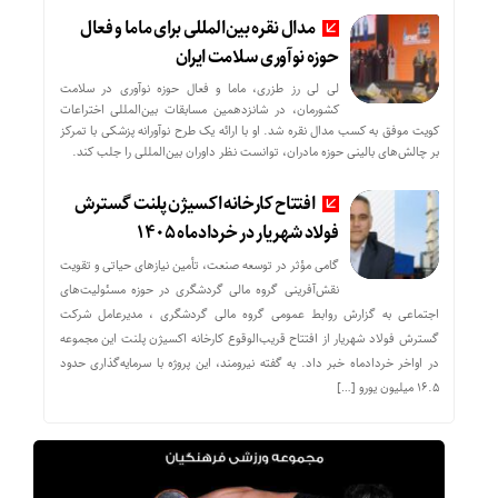
مدال نقره بین‌المللی برای ماما و فعال
حوزه نوآوری سلامت ایران
لی لی رز طزری، ماما و فعال حوزه نوآوری در سلامت
کشورمان، در شانزدهمین مسابقات بین‌المللی اختراعات
کویت موفق به کسب مدال نقره شد. او با ارائه یک طرح نوآورانه پزشکی با تمرکز
بر چالش‌های بالینی حوزه مادران، توانست نظر داوران بین‌المللی را جلب کند.
افتتاح کارخانه اکسیژن پلنت گسترش
فولاد شهریار در خردادماه ۱۴۰۵
گامی مؤثر در توسعه صنعت، تأمین نیازهای حیاتی و تقویت
نقش‌آفرینی گروه مالی گردشگری در حوزه مسئولیت‌های
اجتماعی به گزارش روابط عمومی گروه مالی گردشگری ، مدیرعامل شرکت
گسترش فولاد شهریار از افتتاح قریب‌الوقوع کارخانه اکسیژن پلنت این مجموعه
در اواخر خردادماه خبر داد. به گفته نیرومند، این پروژه با سرمایه‌گذاری حدود
۱۶.۵ میلیون یورو […]