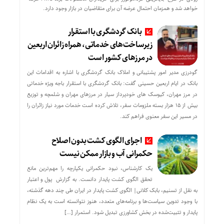
خواهد شد و همزمان احتمال عرضه آن برای متقاضیان در بازار وجود دارد.
بانک گردشگری با استقرار
زیرساخت‌های خدماتی، همراه زائران اربعین
در مرزهای کشور است
گودرزی مدیر امور پشتیبانی و املاک بانک گردشگری با اشاره به اقدامات این
بانک در ایام اربعین حسینی گفت: بانک گردشگری با استقرار باجه ویژه خدماتی
در مرز مهران، کیوسک های خودپرداز سیار در مرزهای مهران و شلمچه و توزیع
بیش از ۱۵ هزار بسته ملزومات سفر، تلاش کرده است خدمات مورد نیاز زائران را
در مسیر این سفر معنوی فراهم کند.
اجرای الگوی کشت بدون اصلاح
حکمرانی آب و بازار ممکن نیست
یک کارشناس، نبود حکمرانی یکپارچه را مهم‌ترین مانع
تحقق الگوی کشت پایدار دانست. به گزارش پول و اعتبار
به نقل از تسنیم، بابک کلانی| الگوی کشت پایدار در ایران طی چند دهه گذشته،
با وجود تدوین سیاست‌ها و برنامه‌های متعدد، هنوز نتوانسته است به یک نظام
پایدار و تثبیت‌شده در بخش کشاورزی تبدیل شود. استمرار […]