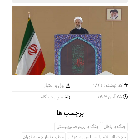
کد نوشته: 1842
پول و اعتبار
25 آبان 1403
بدون دیدگاه
برچسب ها
جنگ با باطل
جنگ با رژیم صهیونیستی
حجت الاسلام والمسلمین صدیقی
خطیب نماز جمعه تهران