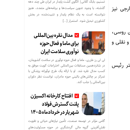
تسنیم، بابک کلانی| الگوی کشت پایدار در ایران طی چند دهه
رجی نیز
گذشته، با وجود تدوین سیاست‌ها و برنامه‌های متعدد، هنوز
نتوانسته است به یک نظام پایدار و تثبیت‌شده در بخش
کشاورزی تبدیل شود. استمرار […]
ای روسی،
مدال نقره بین‌المللی
 نقلی و
برای ماما و فعال حوزه
نوآوری سلامت ایران
لی لی رز طزری، ماما و فعال حوزه نوآوری در سلامت کشورمان،
تر رئیس
در شانزدهمین مسابقات بین‌المللی اختراعات کویت موفق به
کسب مدال نقره شد. او با ارائه یک طرح نوآورانه پزشکی با
تمرکز بر چالش‌های بالینی حوزه مادران، توانست نظر داوران
بین‌المللی را جلب کند.
افتتاح کارخانه اکسیژن
پلنت گسترش فولاد
شهریار در خردادماه ۱۴۰۵
گامی مؤثر در توسعه صنعت، تأمین نیازهای حیاتی و تقویت
نقش‌آفرینی گروه مالی گردشگری در حوزه مسئولیت‌های