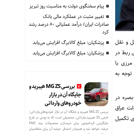
پیام سخنگوی دولت به مناسبت روز تبریز
تغییر مثبت در عملکرد مالی بانک
صادرات ایران/ درآمد عملیاتی 80 درصد رشد
کرد
 و نقل
پزشکیان: مبلغ کالابرگ افزایش می‌یابد
 ربط در
پزشکیان: مبلغ کالابرگ افزایش می‌یابد
مرزی با
توجه به
بررسی MG ZS هیبرید و
جایگاه آن در بازار
بصره در
خودروهای وارداتی
لت عراق
بررسی MG ZS هیبرید و جایگاه آن در بازار خودروهای وارداتی؛
وی تکمیل
ام‌جی ZS هیبرید وارداتی، محصولی است که به زودی در طرح
جایگزینی فرداموتورز برای خریداران محصولات برند FMC
عرضه خواهد شد و همزمان احتمال عرضه آن برای متقاضیان