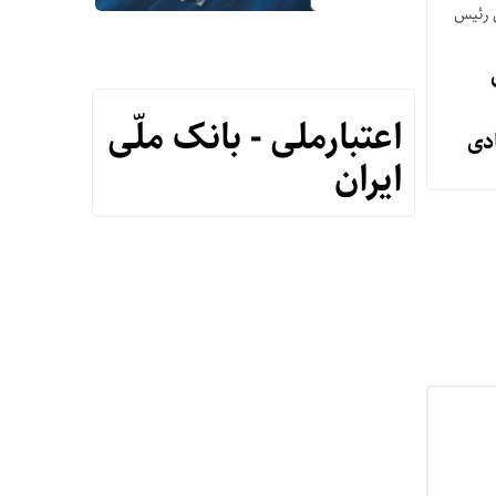
 رئیس
اعتبارملی - بانک ملّی
دی
ایران