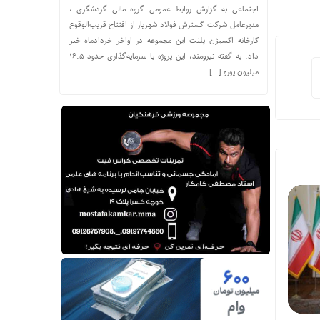
اجتماعی به گزارش روابط عمومی گروه مالی گردشگری ،
مدیرعامل شرکت گسترش فولاد شهریار از افتتاح قریب‌الوقوع
کارخانه اکسیژن پلنت این مجموعه در اواخر خردادماه خبر
داد. به گفته نیرومند، این پروژه با سرمایه‌گذاری حدود ۱۶.۵
میلیون یورو […]