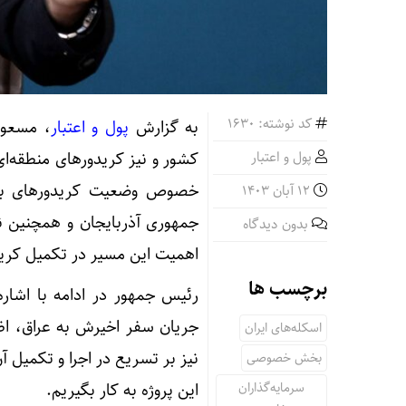
کد نوشته: 1630
به گزارش
پول و اعتبار
، مسعود
پول و اعتبار
کشور و نیز کریدور‌های منطقه‌
خصوص وضعیت کریدور‌های بین‌
12 آبان 1403
جمهوری آذربایجان و همچنین ن
بدون دیدگاه
اهمیت این مسیر در تکمیل کریدو
برچسب ها
رئیس جمهور در ادامه با اشا
جریان سفر اخیرش به عراق، اظه
اسکله‌های ایران
نیز بر تسریع در اجرا و تکمیل آ
بخش خصوصی
سرمایه‌گذاران
این پروژه به کار بگیریم.