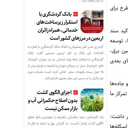
در بازار وجود دارد.
رح برای
بانک گردشگری با
استقرار زیرساخت‌های
خدماتی، همراه زائران
کید سند
اربعین در مرزهای کشور است
، توسعه
گودرزی مدیر امور پشتیبانی و املاک بانک گردشگری با اشاره به
ین برق،
اقدامات این بانک در ایام اربعین حسینی گفت: بانک
گردشگری با استقرار باجه ویژه خدماتی در مرز مهران، کیوسک
ای بعدی
های خودپرداز سیار در مرزهای مهران و شلمچه و توزیع بیش از
۱۵ هزار بسته ملزومات سفر، تلاش کرده است خدمات مورد
نیاز زائران را در مسیر این سفر معنوی فراهم کند.
جاده‌ها
اجرای الگوی کشت
تمرکز ما
بدون اصلاح حکمرانی آب و
بازار ممکن نیست
ر داشت:
یک کارشناس، نبود حکمرانی یکپارچه را مهم‌ترین مانع تحقق
الگوی کشت پایدار دانست. به گزارش پول و اعتبار به نقل از
اسکله‌ها