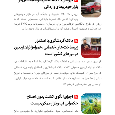
بررسی MG ZS هیبرید و جایگاه آن در
بازار خودروهای وارداتی
بررسی MG ZS هیبرید و جایگاه آن در بازار خودروهای
وارداتی؛ ام‌جی ZS هیبرید وارداتی، محصولی است که به
زودی در طرح جایگزینی فرداموتورز برای خریداران محصولات برند FMC عرضه
خواهد شد و همزمان احتمال عرضه آن برای متقاضیان در بازار وجود دارد.
بانک گردشگری با استقرار
زیرساخت‌های خدماتی، همراه زائران اربعین
در مرزهای کشور است
گودرزی مدیر امور پشتیبانی و املاک بانک گردشگری با اشاره به اقدامات این
بانک در ایام اربعین حسینی گفت: بانک گردشگری با استقرار باجه ویژه خدماتی
در مرز مهران، کیوسک های خودپرداز سیار در مرزهای مهران و شلمچه و توزیع
بیش از ۱۵ هزار بسته ملزومات سفر، تلاش کرده است خدمات مورد نیاز زائران را
در مسیر این سفر معنوی فراهم کند.
اجرای الگوی کشت بدون اصلاح
حکمرانی آب و بازار ممکن نیست
یک کارشناس، نبود حکمرانی یکپارچه را مهم‌ترین مانع