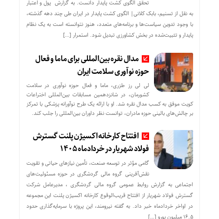
تحقق الگوی کشت پایدار دانست. به گزارش پول و اعتبار
به نقل از تسنیم، بابک کلانی| الگوی کشت پایدار در ایران طی چند دهه گذشته،
با وجود تدوین سیاست‌ها و برنامه‌های متعدد، هنوز نتوانسته است به یک نظام
پایدار و تثبیت‌شده در بخش کشاورزی تبدیل شود. استمرار […]
مدال نقره بین‌المللی برای ماما و فعال
حوزه نوآوری سلامت ایران
لی لی رز طزری، ماما و فعال حوزه نوآوری در سلامت
کشورمان، در شانزدهمین مسابقات بین‌المللی اختراعات
کویت موفق به کسب مدال نقره شد. او با ارائه یک طرح نوآورانه پزشکی با تمرکز
بر چالش‌های بالینی حوزه مادران، توانست نظر داوران بین‌المللی را جلب کند.
افتتاح کارخانه اکسیژن پلنت گسترش
فولاد شهریار در خردادماه ۱۴۰۵
گامی مؤثر در توسعه صنعت، تأمین نیازهای حیاتی و تقویت
نقش‌آفرینی گروه مالی گردشگری در حوزه مسئولیت‌های
اجتماعی به گزارش روابط عمومی گروه مالی گردشگری ، مدیرعامل شرکت
گسترش فولاد شهریار از افتتاح قریب‌الوقوع کارخانه اکسیژن پلنت این مجموعه
در اواخر خردادماه خبر داد. به گفته نیرومند، این پروژه با سرمایه‌گذاری حدود
۱۶.۵ میلیون یورو […]