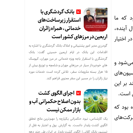
بانک گردشگری با
 که ما
استقرار زیرساخت‌های
خدماتی، همراه زائران
ل آینده،
اربعین در مرزهای کشور است
م یارانه نقدی و کالابرگ اقامت در ایران است
ر اختیار
گودرزی مدیر امور پشتیبانی و املاک بانک گردشگری با اشاره به
اقدامات این بانک در ایام اربعین حسینی گفت: بانک
گردشگری با استقرار باجه ویژه خدماتی در مرز مهران، کیوسک
ی‌شود و
های خودپرداز سیار در مرزهای مهران و شلمچه و توزیع بیش از
یون‌های
۱۵ هزار بسته ملزومات سفر، تلاش کرده است خدمات مورد
نیاز زائران را در مسیر این سفر معنوی فراهم کند.
 بر این
اجرای الگوی کشت
 است.
بدون اصلاح حکمرانی آب و
 بود که
بازار ممکن نیست
شرکت‌های
یک کارشناس، نبود حکمرانی یکپارچه را مهم‌ترین مانع تحقق
الگوی کشت پایدار دانست. به گزارش پول و اعتبار به نقل از
تسنیم، بابک کلانی| الگوی کشت پایدار در ایران طی چند دهه