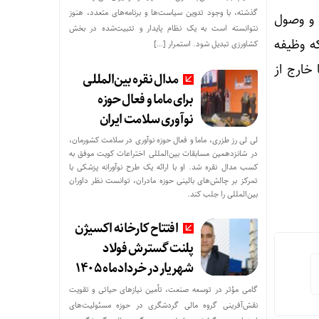
گذشته، با وجود تدوین سیاست‌ها و برنامه‌های متعدد، هنوز
د و وصول
نتوانسته است به یک نظام پایدار و تثبیت‌شده در بخش
که وظیفه
کشاورزی تبدیل شود. استمرار […]
خارج از
مدال نقره بین‌المللی
برای ماما و فعال حوزه
نوآوری سلامت ایران
لی لی رز طزری، ماما و فعال حوزه نوآوری در سلامت کشورمان،
در شانزدهمین مسابقات بین‌المللی اختراعات کویت موفق به
مار مصدومان حادثه شهرک شمس‌آباد به ۱۸تن
کسب مدال نقره شد. او با ارائه یک طرح نوآورانه پزشکی با
تمرکز بر چالش‌های بالینی حوزه مادران، توانست نظر داوران
بین‌المللی را جلب کند.
افتتاح کارخانه اکسیژن
پلنت گسترش فولاد
شهریار در خردادماه ۱۴۰۵
گامی مؤثر در توسعه صنعت، تأمین نیازهای حیاتی و تقویت
نقش‌آفرینی گروه مالی گردشگری در حوزه مسئولیت‌های