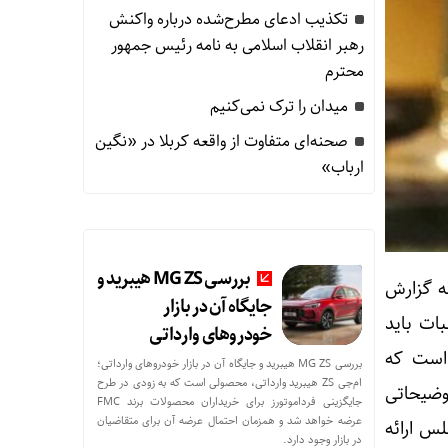
 اقشار کم‌درآمد با توزیع بسته‌های معیشتی
تکذیب ادعای مطرح‌شده درباره واکنش
رهبر انقلاب اسلامی به نامه رئیس جمهور
محترم
میدان را ترک نمی‌کنیم
صحنه‌ای متفاوت از واقعه کربلا در «نگین
ارباب»
بررسی MG ZS هیبرید و
س از ارائه گزارش
جایگاه آن در بازار
سبات باید
خودروهای وارداتی
 است که
بررسی MG ZS هیبرید و جایگاه آن در بازار خودروهای وارداتی؛
ام‌جی ZS هیبرید وارداتی، محصولی است که به زودی در طرح
وضیحاتی
جایگزینی فرداموتورز برای خریداران محصولات برند FMC
عرضه خواهد شد و همزمان احتمال عرضه آن برای متقاضیان
س ارائه
در بازار وجود دارد.