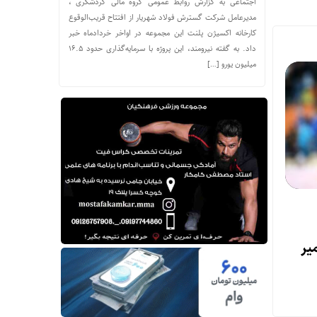
اجتماعی به گزارش روابط عمومی گروه مالی گردشگری ،
مدیرعامل شرکت گسترش فولاد شهریار از افتتاح قریب‌الوقوع
کارخانه اکسیژن پلنت این مجموعه در اواخر خردادماه خبر
داد. به گفته نیرومند، این پروژه با سرمایه‌گذاری حدود ۱۶.۵
میلیون یورو […]
راسیون فوتبال به احتمال انتخاب جانشین برای امیر قلعه‌نویی
یر