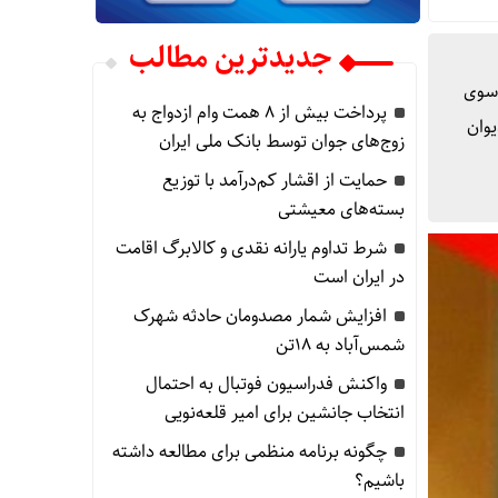
جدیدترین مطالب
۲۲ آبان ماه) مجلس شورای اسلامی پس از ارائه گزارش تفریغ بودجه سال ۱۴۰۲ از سوی
پرداخت بیش از ۸ همت وام ازدواج به
یوان
زوج‌های جوان توسط بانک ملی ایران
حمایت از اقشار کم‌درآمد با توزیع
بسته‌های معیشتی
شرط تداوم یارانه نقدی و کالابرگ اقامت
در ایران است
افزایش شمار مصدومان حادثه شهرک
شمس‌آباد به ۱۸تن
واکنش فدراسیون فوتبال به احتمال
انتخاب جانشین برای امیر قلعه‌نویی
چگونه برنامه منظمی برای مطالعه داشته
باشیم؟