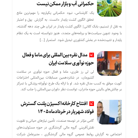
حکمرانی آب و بازار ممکن نیست
یک کارشناس، نبود حکمرانی یکپارچه را مهم‌ترین مانع
تحقق الگوی کشت پایدار دانست. به گزارش پول و اعتبار
به نقل از تسنیم، بابک کلانی| الگوی کشت پایدار در ایران طی چند دهه گذشته،
با وجود تدوین سیاست‌ها و برنامه‌های متعدد، هنوز نتوانسته است به یک نظام
پایدار و تثبیت‌شده در بخش کشاورزی تبدیل شود. استمرار […]
مدال نقره بین‌المللی برای ماما و فعال
حوزه نوآوری سلامت ایران
لی لی رز طزری، ماما و فعال حوزه نوآوری در سلامت
کشورمان، در شانزدهمین مسابقات بین‌المللی اختراعات
کویت موفق به کسب مدال نقره شد. او با ارائه یک طرح نوآورانه پزشکی با تمرکز
بر چالش‌های بالینی حوزه مادران، توانست نظر داوران بین‌المللی را جلب کند.
افتتاح کارخانه اکسیژن پلنت گسترش
فولاد شهریار در خردادماه ۱۴۰۵
گامی مؤثر در توسعه صنعت، تأمین نیازهای حیاتی و تقویت
نقش‌آفرینی گروه مالی گردشگری در حوزه مسئولیت‌های
اجتماعی به گزارش روابط عمومی گروه مالی گردشگری ، مدیرعامل شرکت