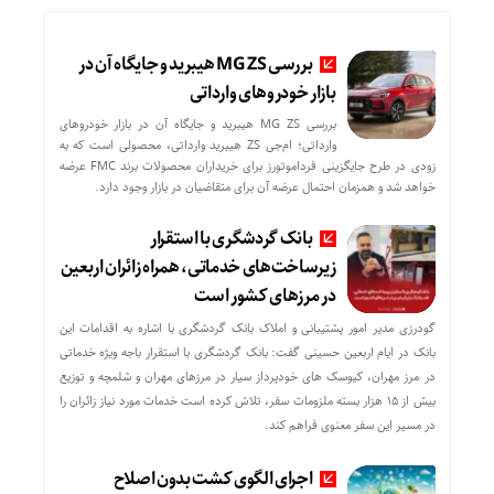
بررسی MG ZS هیبرید و جایگاه آن در
بازار خودروهای وارداتی
بررسی MG ZS هیبرید و جایگاه آن در بازار خودروهای
وارداتی؛ ام‌جی ZS هیبرید وارداتی، محصولی است که به
زودی در طرح جایگزینی فرداموتورز برای خریداران محصولات برند FMC عرضه
خواهد شد و همزمان احتمال عرضه آن برای متقاضیان در بازار وجود دارد.
بانک گردشگری با استقرار
زیرساخت‌های خدماتی، همراه زائران اربعین
در مرزهای کشور است
گودرزی مدیر امور پشتیبانی و املاک بانک گردشگری با اشاره به اقدامات این
بانک در ایام اربعین حسینی گفت: بانک گردشگری با استقرار باجه ویژه خدماتی
در مرز مهران، کیوسک های خودپرداز سیار در مرزهای مهران و شلمچه و توزیع
بیش از ۱۵ هزار بسته ملزومات سفر، تلاش کرده است خدمات مورد نیاز زائران را
در مسیر این سفر معنوی فراهم کند.
اجرای الگوی کشت بدون اصلاح