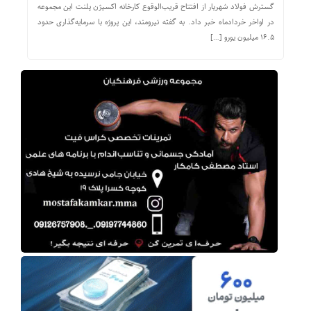
گسترش فولاد شهریار از افتتاح قریب‌الوقوع کارخانه اکسیژن پلنت این مجموعه
در اواخر خردادماه خبر داد. به گفته نیرومند، این پروژه با سرمایه‌گذاری حدود
۱۶.۵ میلیون یورو […]