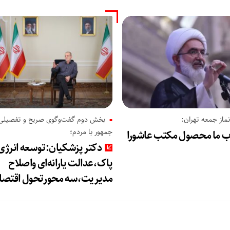
از جمعه تهران:
بخش دوم گفت‌وگوی صریح و تفصیلی
جمهور با مردم؛
اب ما محصول مکتب عاشورا
دکتر پزشکیان:توسعه انرژی
پاک،عدالت یارانه‌ای واصلاح
مدیریت،سه محورتحول اقتصا