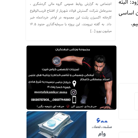
د: البته
اجتماعی به گزارش روابط عمومی گروه مالی گردشگری ،
مدیرعامل شرکت گسترش فولاد شهریار از افتتاح قریب‌الوقوع
اشته است که باید تلاش کنیم با استفاده از اصل ۱۱۳ قانون اساسی
کارخانه اکسیژن پلنت این مجموعه در اواخر خردادماه خبر
یم.
داد. به گفته نیرومند، این پروژه با سرمایه‌گذاری حدود ۱۶.۵
میلیون یورو […]