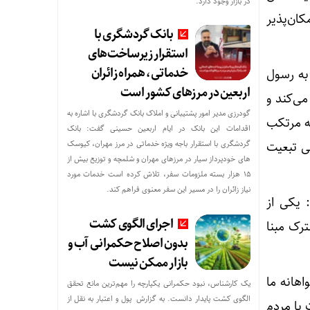
در بازار وجود دارد.
کان‌پذیر
بانک گردشگری با
استقرار زیرساخت‌های
خدماتی، همراه زائران
مردم به رسول
اربعین در مرزهای کشور است
می‌کند و
گودرزی مدیر امور پشتیبانی و املاک بانک گردشگری با اشاره به
که مرتکب
اقدامات این بانک در ایام اربعین حسینی گفت: بانک
گردشگری با استقرار باجه ویژه خدماتی در مرز مهران، کیوسک
نی تبعیت
های خودپرداز سیار در مرزهای مهران و شلمچه و توزیع بیش از
۱۵ هزار بسته ملزومات سفر، تلاش کرده است خدمات مورد
نیاز زائران را در مسیر این سفر معنوی فراهم کند.
 یکی از
اجرای الگوی کشت
ترک مبنا
بدون اصلاح حکمرانی آب و
بازار ممکن نیست
اهانه ما
یک کارشناس، نبود حکمرانی یکپارچه را مهم‌ترین مانع تحقق
الگوی کشت پایدار دانست. به گزارش پول و اعتبار به نقل از
 با مردم