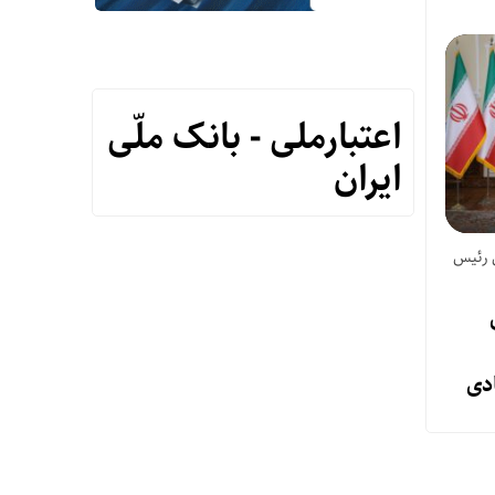
اعتبارملی - بانک ملّی
ایران
 رئیس
دی