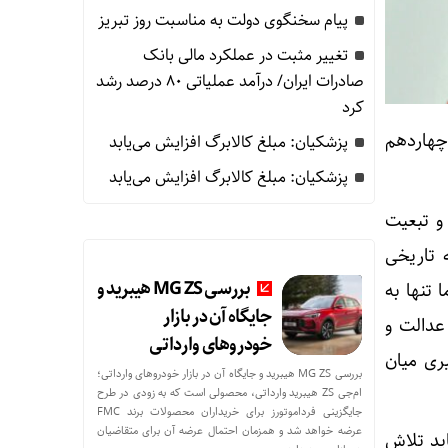
پیام سخنگوی دولت به مناسبت روز تبریز
تغییر مثبت در عملکرد مالی بانک
صادرات ایران/ درآمد عملیاتی 80 درصد رشد
کرد
چهاردهم
پزشکیان: مبلغ کالابرگ افزایش می‌یابد
پزشکیان: مبلغ کالابرگ افزایش می‌یابد
و تبعیت
 تاریخی
بررسی MG ZS هیبرید و
 تنها به
جایگاه آن در بازار
عدالت و
خودروهای وارداتی
ری میان
بررسی MG ZS هیبرید و جایگاه آن در بازار خودروهای وارداتی؛
ام‌جی ZS هیبرید وارداتی، محصولی است که به زودی در طرح
جایگزینی فرداموتورز برای خریداران محصولات برند FMC
عرضه خواهد شد و همزمان احتمال عرضه آن برای متقاضیان
ید تلاش