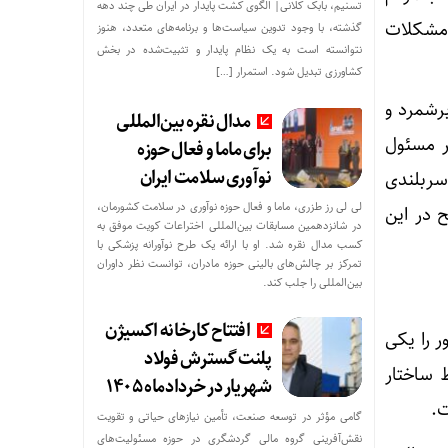
تسنیم، بابک کلانی| الگوی کشت پایدار در ایران طی چند دهه
 مشکلات
گذشته، با وجود تدوین سیاست‌ها و برنامه‌های متعدد، هنوز
نتوانسته است به یک نظام پایدار و تثبیت‌شده در بخش
کشاورزی تبدیل شود. استمرار […]
برشمرد و
مدال نقره بین‌المللی
ار مسئول
برای ماما و فعال حوزه
نوآوری سلامت ایران
 سربلندی
لی لی رز طزری، ماما و فعال حوزه نوآوری در سلامت کشورمان،
 در این
در شانزدهمین مسابقات بین‌المللی اختراعات کویت موفق به
کسب مدال نقره شد. او با ارائه یک طرح نوآورانه پزشکی با
تمرکز بر چالش‌های بالینی حوزه مادران، توانست نظر داوران
بین‌المللی را جلب کند.
افتتاح کارخانه اکسیژن
 را یکی
پلنت گسترش فولاد
 ساختار
شهریار در خردادماه ۱۴۰۵
ت.
گامی مؤثر در توسعه صنعت، تأمین نیازهای حیاتی و تقویت
نقش‌آفرینی گروه مالی گردشگری در حوزه مسئولیت‌های