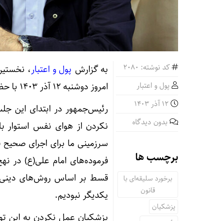
کد نوشته: 2080
به گزارش
پول و اعتبار
، نخستین
پول و اعتبار
امروز دوشنبه ۱۲ آذر ۱۴۰۳ با حضور «مسعود پزشکیان» برگزار شد.
12 آذر 1403
رئیس‌جمهور در ابتدای این جلس
بدون دیدگاه
نکردن از هوای نفس استوار باش
سرزمینی ما برای اجرای صحیح قا
برچسب ها
فرموده‌های امام علی(ع) در نه
قسط بر اساس روش‌های دینی و 
برخورد سلیقه‌ای با
قانون
یکدیگر نبودیم.
پزشکیان
پزشکیان عمل نکردن به این توص