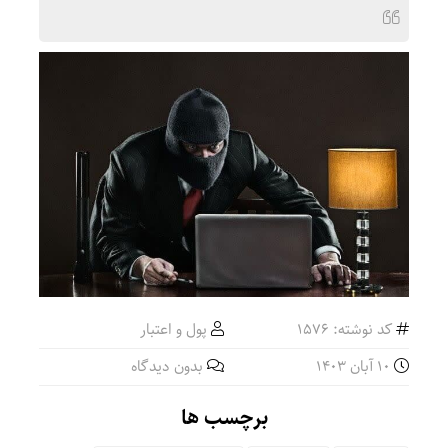
کد نوشته: 1576
پول و اعتبار
10 آبان 1403
بدون دیدگاه
برچسب ها