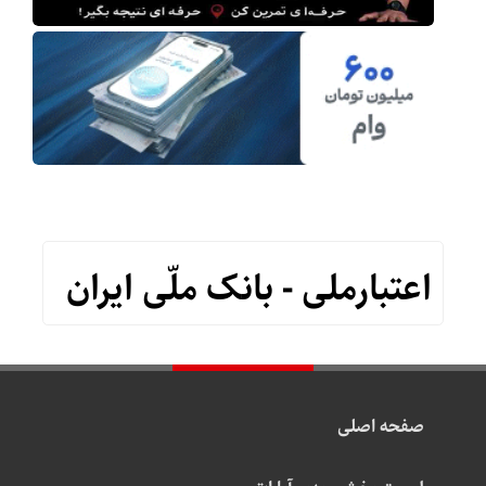
اعتبارملی - بانک ملّی ایران
صفحه اصلی