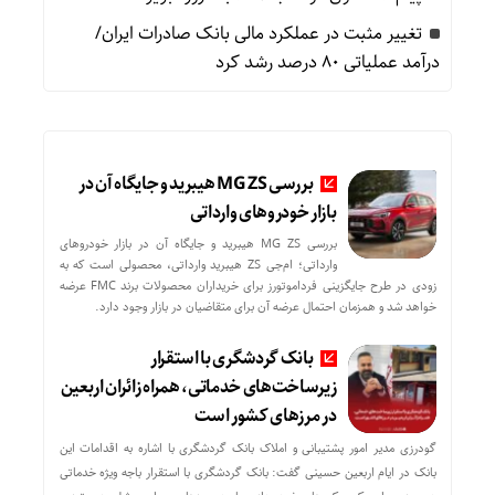
تغییر مثبت در عملکرد مالی بانک صادرات ایران/
درآمد عملیاتی 80 درصد رشد کرد
بررسی MG ZS هیبرید و جایگاه آن در
بازار خودروهای وارداتی
بررسی MG ZS هیبرید و جایگاه آن در بازار خودروهای
وارداتی؛ ام‌جی ZS هیبرید وارداتی، محصولی است که به
زودی در طرح جایگزینی فرداموتورز برای خریداران محصولات برند FMC عرضه
خواهد شد و همزمان احتمال عرضه آن برای متقاضیان در بازار وجود دارد.
بانک گردشگری با استقرار
زیرساخت‌های خدماتی، همراه زائران اربعین
در مرزهای کشور است
گودرزی مدیر امور پشتیبانی و املاک بانک گردشگری با اشاره به اقدامات این
بانک در ایام اربعین حسینی گفت: بانک گردشگری با استقرار باجه ویژه خدماتی