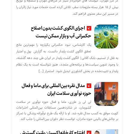
در مرز مهران، کیوسک های خودپرداز سیار در مرزهای مهران و شلمچه و توزیع
بیش از ۱۵ هزار بسته ملزومات سفر، تلاش کرده است خدمات مورد نیاز زائران را
در مسیر این سفر معنوی فراهم کند.
اجرای الگوی کشت بدون اصلاح
حکمرانی آب و بازار ممکن نیست
یک کارشناس، نبود حکمرانی یکپارچه را مهم‌ترین مانع
تحقق الگوی کشت پایدار دانست. به گزارش پول و اعتبار
به نقل از تسنیم، بابک کلانی| الگوی کشت پایدار در ایران طی چند دهه گذشته،
با وجود تدوین سیاست‌ها و برنامه‌های متعدد، هنوز نتوانسته است به یک نظام
پایدار و تثبیت‌شده در بخش کشاورزی تبدیل شود. استمرار […]
مدال نقره بین‌المللی برای ماما و فعال
حوزه نوآوری سلامت ایران
لی لی رز طزری، ماما و فعال حوزه نوآوری در سلامت
کشورمان، در شانزدهمین مسابقات بین‌المللی اختراعات
کویت موفق به کسب مدال نقره شد. او با ارائه یک طرح نوآورانه پزشکی با تمرکز
بر چالش‌های بالینی حوزه مادران، توانست نظر داوران بین‌المللی را جلب کند.
افتتاح کارخانه اکسیژن پلنت گسترش