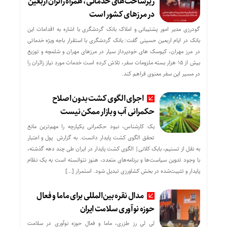
زیرساخت‌های خدماتی، همراه زائران اربعین
در مرزهای کشور است
گودرزی مدیر امور پشتیبانی و املاک بانک گردشگری با اشاره به اقدامات این
بانک در ایام اربعین حسینی گفت: بانک گردشگری با استقرار باجه ویژه خدماتی
در مرز مهران، کیوسک های خودپرداز سیار در مرزهای مهران و شلمچه و توزیع
بیش از ۱۵ هزار بسته ملزومات سفر، تلاش کرده است خدمات مورد نیاز زائران را
در مسیر این سفر معنوی فراهم کند.
اجرای الگوی کشت بدون اصلاح
حکمرانی آب و بازار ممکن نیست
یک کارشناس، نبود حکمرانی یکپارچه را مهم‌ترین مانع
تحقق الگوی کشت پایدار دانست. به گزارش پول و اعتبار
به نقل از تسنیم، بابک کلانی| الگوی کشت پایدار در ایران طی چند دهه گذشته،
با وجود تدوین سیاست‌ها و برنامه‌های متعدد، هنوز نتوانسته است به یک نظام
پایدار و تثبیت‌شده در بخش کشاورزی تبدیل شود. استمرار […]
مدال نقره بین‌المللی برای ماما و فعال
حوزه نوآوری سلامت ایران
لی لی رز طزری، ماما و فعال حوزه نوآوری در سلامت