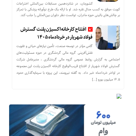
کشورمان، در شانزدهمین مسابقات بین‌المللی اختراعات
کویت موفق به کسب مدال نقره شد. او با ارائه یک طرح نوآورانه پزشکی با تمرکز
بر چالش‌های بالینی حوزه مادران، توانست نظر داوران بین‌المللی را جلب کند.
افتتاح کارخانه اکسیژن پلنت گسترش
فولاد شهریار در خردادماه ۱۴۰۵
گامی مؤثر در توسعه صنعت، تأمین نیازهای حیاتی و تقویت
نقش‌آفرینی گروه مالی گردشگری در حوزه مسئولیت‌های
اجتماعی به گزارش روابط عمومی گروه مالی گردشگری ، مدیرعامل شرکت
گسترش فولاد شهریار از افتتاح قریب‌الوقوع کارخانه اکسیژن پلنت این مجموعه
در اواخر خردادماه خبر داد. به گفته نیرومند، این پروژه با سرمایه‌گذاری حدود
۱۶.۵ میلیون یورو […]