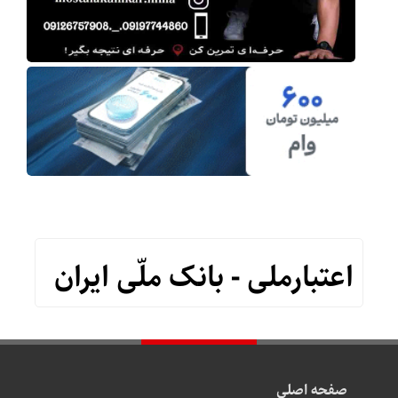
اعتبارملی - بانک ملّی ایران
صفحه اصلی