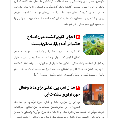
گودرزی مدیر امور پشتیبانی و املاک بانک گردشگری با اشاره به اقدامات این
بانک در ایام اربعین حسینی گفت: بانک گردشگری با استقرار باجه ویژه خدماتی
در مرز مهران، کیوسک های خودپرداز سیار در مرزهای مهران و شلمچه و توزیع
بیش از ۱۵ هزار بسته ملزومات سفر، تلاش کرده است خدمات مورد نیاز زائران را
در مسیر این سفر معنوی فراهم کند.
اجرای الگوی کشت بدون اصلاح
حکمرانی آب و بازار ممکن نیست
یک کارشناس، نبود حکمرانی یکپارچه را مهم‌ترین مانع
تحقق الگوی کشت پایدار دانست. به گزارش پول و اعتبار
به نقل از تسنیم، بابک کلانی| الگوی کشت پایدار در ایران طی چند دهه گذشته،
با وجود تدوین سیاست‌ها و برنامه‌های متعدد، هنوز نتوانسته است به یک نظام
پایدار و تثبیت‌شده در بخش کشاورزی تبدیل شود. استمرار […]
مدال نقره بین‌المللی برای ماما و فعال
حوزه نوآوری سلامت ایران
لی لی رز طزری، ماما و فعال حوزه نوآوری در سلامت
کشورمان، در شانزدهمین مسابقات بین‌المللی اختراعات
کویت موفق به کسب مدال نقره شد. او با ارائه یک طرح نوآورانه پزشکی با تمرکز
بر چالش‌های بالینی حوزه مادران، توانست نظر داوران بین‌المللی را جلب کند.