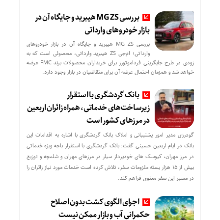
بررسی MG ZS هیبرید و جایگاه آن در
بازار خودروهای وارداتی
بررسی MG ZS هیبرید و جایگاه آن در بازار خودروهای
وارداتی؛ ام‌جی ZS هیبرید وارداتی، محصولی است که به
زودی در طرح جایگزینی فرداموتورز برای خریداران محصولات برند FMC عرضه
خواهد شد و همزمان احتمال عرضه آن برای متقاضیان در بازار وجود دارد.
بانک گردشگری با استقرار
زیرساخت‌های خدماتی، همراه زائران اربعین
در مرزهای کشور است
گودرزی مدیر امور پشتیبانی و املاک بانک گردشگری با اشاره به اقدامات این
بانک در ایام اربعین حسینی گفت: بانک گردشگری با استقرار باجه ویژه خدماتی
در مرز مهران، کیوسک های خودپرداز سیار در مرزهای مهران و شلمچه و توزیع
بیش از ۱۵ هزار بسته ملزومات سفر، تلاش کرده است خدمات مورد نیاز زائران را
در مسیر این سفر معنوی فراهم کند.
اجرای الگوی کشت بدون اصلاح
حکمرانی آب و بازار ممکن نیست