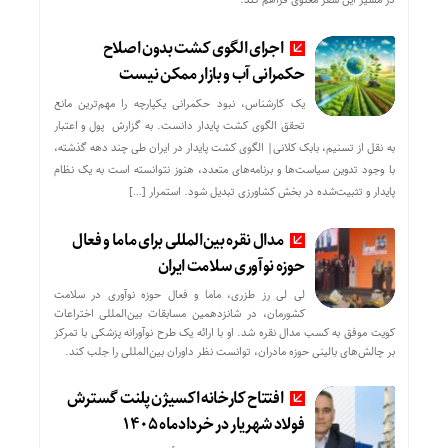
اجرای الگوی کشت بدون اصلاح
حکمرانی آب و بازار ممکن نیست
یک کارشناس، نبود حکمرانی یکپارچه را مهم‌ترین مانع
تحقق الگوی کشت پایدار دانست. به گزارش پول و اعتبار
به نقل از تسنیم، بابک کلانی| الگوی کشت پایدار در ایران طی چند دهه گذشته،
با وجود تدوین سیاست‌ها و برنامه‌های متعدد، هنوز نتوانسته است به یک نظام
پایدار و تثبیت‌شده در بخش کشاورزی تبدیل شود. استمرار […]
مدال نقره بین‌المللی برای ماما و فعال
حوزه نوآوری سلامت ایران
لی لی رز طزری، ماما و فعال حوزه نوآوری در سلامت
کشورمان، در شانزدهمین مسابقات بین‌المللی اختراعات
کویت موفق به کسب مدال نقره شد. او با ارائه یک طرح نوآورانه پزشکی با تمرکز
بر چالش‌های بالینی حوزه مادران، توانست نظر داوران بین‌المللی را جلب کند.
افتتاح کارخانه اکسیژن پلنت گسترش
فولاد شهریار در خردادماه ۱۴۰۵