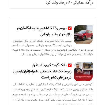
درآمد عملیاتی 80 درصد رشد کرد
بررسی MG ZS هیبرید و جایگاه آن در
بازار خودروهای وارداتی
بررسی MG ZS هیبرید و جایگاه آن در بازار خودروهای
وارداتی؛ ام‌جی ZS هیبرید وارداتی، محصولی است که به
زودی در طرح جایگزینی فرداموتورز برای خریداران محصولات برند FMC عرضه
خواهد شد و همزمان احتمال عرضه آن برای متقاضیان در بازار وجود دارد.
بانک گردشگری با استقرار
زیرساخت‌های خدماتی، همراه زائران اربعین
در مرزهای کشور است
گودرزی مدیر امور پشتیبانی و املاک بانک گردشگری با اشاره به اقدامات این
بانک در ایام اربعین حسینی گفت: بانک گردشگری با استقرار باجه ویژه خدماتی
در مرز مهران، کیوسک های خودپرداز سیار در مرزهای مهران و شلمچه و توزیع
بیش از ۱۵ هزار بسته ملزومات سفر، تلاش کرده است خدمات مورد نیاز زائران را
در مسیر این سفر معنوی فراهم کند.