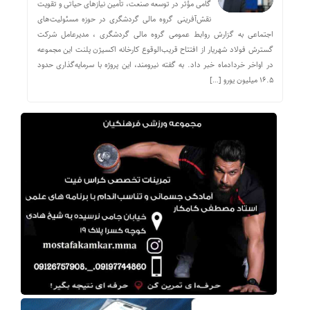
گامی مؤثر در توسعه صنعت، تأمین نیازهای حیاتی و تقویت
نقش‌آفرینی گروه مالی گردشگری در حوزه مسئولیت‌های
اجتماعی به گزارش روابط عمومی گروه مالی گردشگری ، مدیرعامل شرکت
گسترش فولاد شهریار از افتتاح قریب‌الوقوع کارخانه اکسیژن پلنت این مجموعه
در اواخر خردادماه خبر داد. به گفته نیرومند، این پروژه با سرمایه‌گذاری حدود
۱۶.۵ میلیون یورو […]