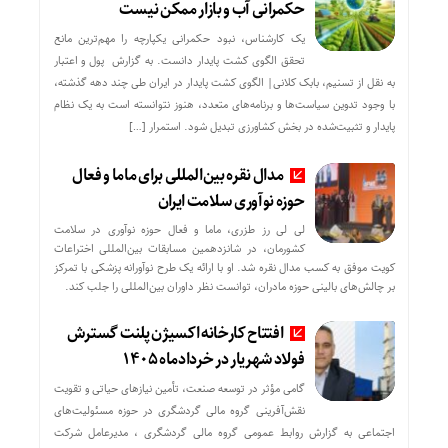
حکمرانی آب و بازار ممکن نیست
یک کارشناس، نبود حکمرانی یکپارچه را مهم‌ترین مانع
تحقق الگوی کشت پایدار دانست. به گزارش پول و اعتبار
به نقل از تسنیم، بابک کلانی| الگوی کشت پایدار در ایران طی چند دهه گذشته،
با وجود تدوین سیاست‌ها و برنامه‌های متعدد، هنوز نتوانسته است به یک نظام
پایدار و تثبیت‌شده در بخش کشاورزی تبدیل شود. استمرار […]
مدال نقره بین‌المللی برای ماما و فعال
حوزه نوآوری سلامت ایران
لی لی رز طزری، ماما و فعال حوزه نوآوری در سلامت
کشورمان، در شانزدهمین مسابقات بین‌المللی اختراعات
کویت موفق به کسب مدال نقره شد. او با ارائه یک طرح نوآورانه پزشکی با تمرکز
بر چالش‌های بالینی حوزه مادران، توانست نظر داوران بین‌المللی را جلب کند.
افتتاح کارخانه اکسیژن پلنت گسترش
فولاد شهریار در خردادماه ۱۴۰۵
گامی مؤثر در توسعه صنعت، تأمین نیازهای حیاتی و تقویت
نقش‌آفرینی گروه مالی گردشگری در حوزه مسئولیت‌های
اجتماعی به گزارش روابط عمومی گروه مالی گردشگری ، مدیرعامل شرکت