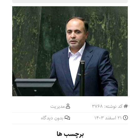
کد نوشته: 3768
مدیریت
21 اسفند 1403
بدون دیدگاه
برچسب ها