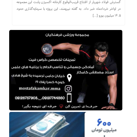
گسترش فولاد شهریار از افتتاح قریب‌الوقوع کارخانه اکسیژن پلنت این مجموعه
در اواخر خردادماه خبر داد. به گفته نیرومند، این پروژه با سرمایه‌گذاری حدود
۱۶.۵ میلیون یورو […]