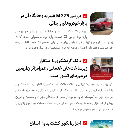
بررسی MG ZS هیبرید و جایگاه آن در
بازار خودروهای وارداتی
بررسی MG ZS هیبرید و جایگاه آن در بازار خودروهای
وارداتی؛ ام‌جی ZS هیبرید وارداتی، محصولی است که به
زودی در طرح جایگزینی فرداموتورز برای خریداران محصولات برند FMC عرضه
خواهد شد و همزمان احتمال عرضه آن برای متقاضیان در بازار وجود دارد.
بانک گردشگری با استقرار
زیرساخت‌های خدماتی، همراه زائران اربعین
در مرزهای کشور است
گودرزی مدیر امور پشتیبانی و املاک بانک گردشگری با اشاره به اقدامات این
بانک در ایام اربعین حسینی گفت: بانک گردشگری با استقرار باجه ویژه خدماتی
در مرز مهران، کیوسک های خودپرداز سیار در مرزهای مهران و شلمچه و توزیع
بیش از ۱۵ هزار بسته ملزومات سفر، تلاش کرده است خدمات مورد نیاز زائران را
در مسیر این سفر معنوی فراهم کند.
اجرای الگوی کشت بدون اصلاح