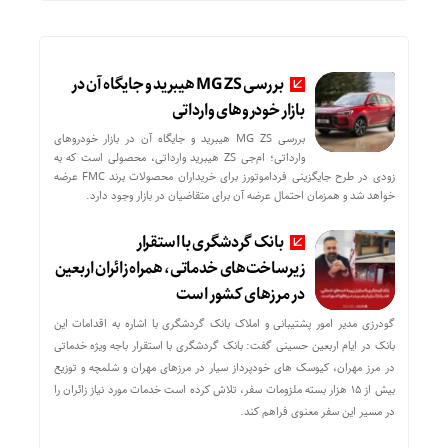
بررسی MG ZS هیبرید و جایگاه آن در
بازار خودروهای وارداتی
بررسی MG ZS هیبرید و جایگاه آن در بازار خودروهای
وارداتی؛ ام‌جی ZS هیبرید وارداتی، محصولی است که به
زودی در طرح جایگزینی فرداموتورز برای خریداران محصولات برند FMC عرضه
خواهد شد و همزمان احتمال عرضه آن برای متقاضیان در بازار وجود دارد.
بانک گردشگری با استقرار
زیرساخت‌های خدماتی، همراه زائران اربعین
در مرزهای کشور است
گودرزی مدیر امور پشتیبانی و املاک بانک گردشگری با اشاره به اقدامات این
بانک در ایام اربعین حسینی گفت: بانک گردشگری با استقرار باجه ویژه خدماتی
در مرز مهران، کیوسک های خودپرداز سیار در مرزهای مهران و شلمچه و توزیع
بیش از ۱۵ هزار بسته ملزومات سفر، تلاش کرده است خدمات مورد نیاز زائران را
در مسیر این سفر معنوی فراهم کند.