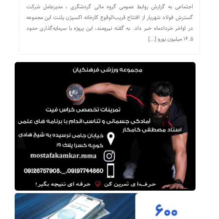
اجتماعی به گزارش روابط عمومی گروه مالی گردشگری ، مدیرعامل شرکت
گسترش فولاد شهریار از افتتاح قریب‌الوقوع کارخانه اکسیژن پلنت این مجموعه
در اواخر خردادماه خبر داد. به گفته نیرومند، این پروژه با سرمایه‌گذاری حدود
۱۶.۵ میلیون یورو […]