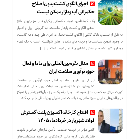
اجرای الگوی کشت بدون اصلاح
حکمرانی آب و بازار ممکن نیست
یک کارشناس، نبود حکمرانی یکپارچه را مهم‌ترین مانع
تحقق الگوی کشت پایدار دانست. به گزارش پول و اعتبار
به نقل از تسنیم، بابک کلانی| الگوی کشت پایدار در ایران طی چند دهه گذشته،
با وجود تدوین سیاست‌ها و برنامه‌های متعدد، هنوز نتوانسته است به یک نظام
پایدار و تثبیت‌شده در بخش کشاورزی تبدیل شود. استمرار […]
مدال نقره بین‌المللی برای ماما و فعال
حوزه نوآوری سلامت ایران
لی لی رز طزری، ماما و فعال حوزه نوآوری در سلامت
کشورمان، در شانزدهمین مسابقات بین‌المللی اختراعات
کویت موفق به کسب مدال نقره شد. او با ارائه یک طرح نوآورانه پزشکی با تمرکز
بر چالش‌های بالینی حوزه مادران، توانست نظر داوران بین‌المللی را جلب کند.
افتتاح کارخانه اکسیژن پلنت گسترش
فولاد شهریار در خردادماه ۱۴۰۵
گامی مؤثر در توسعه صنعت، تأمین نیازهای حیاتی و تقویت
نقش‌آفرینی گروه مالی گردشگری در حوزه مسئولیت‌های