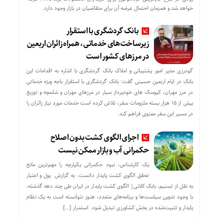
خواهد شد و همزمان احتمال عرضه آن برای متقاضیان در بازار وجود دارد.
بانک گردشگری با استقرار
زیرساخت‌های خدماتی، همراه زائران اربعین
در مرزهای کشور است
گودرزی مدیر امور پشتیبانی و املاک بانک گردشگری با اشاره به اقدامات این
بانک در ایام اربعین حسینی گفت: بانک گردشگری با استقرار باجه ویژه خدماتی
در مرز مهران، کیوسک های خودپرداز سیار در مرزهای مهران و شلمچه و توزیع
بیش از ۱۵ هزار بسته ملزومات سفر، تلاش کرده است خدمات مورد نیاز زائران را
در مسیر این سفر معنوی فراهم کند.
اجرای الگوی کشت بدون اصلاح
حکمرانی آب و بازار ممکن نیست
یک کارشناس، نبود حکمرانی یکپارچه را مهم‌ترین مانع
تحقق الگوی کشت پایدار دانست. به گزارش پول و اعتبار
به نقل از تسنیم، بابک کلانی| الگوی کشت پایدار در ایران طی چند دهه گذشته،
با وجود تدوین سیاست‌ها و برنامه‌های متعدد، هنوز نتوانسته است به یک نظام
پایدار و تثبیت‌شده در بخش کشاورزی تبدیل شود. استمرار […]