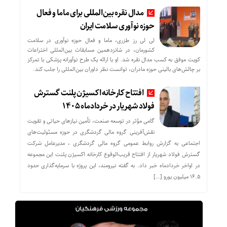
مدال نقره بین‌المللی برای ماما و فعال
حوزه نوآوری سلامت ایران
لی لی رز طزری، ماما و فعال حوزه نوآوری در سلامت
کشورمان، در شانزدهمین مسابقات بین‌المللی اختراعات
کویت موفق به کسب مدال نقره شد. او با ارائه یک طرح نوآورانه پزشکی با تمرکز
بر چالش‌های بالینی حوزه مادران، توانست نظر داوران بین‌المللی را جلب کند.
افتتاح کارخانه اکسیژن پلنت گسترش
فولاد شهریار در خردادماه ۱۴۰۵
گامی مؤثر در توسعه صنعت، تأمین نیازهای حیاتی و تقویت
نقش‌آفرینی گروه مالی گردشگری در حوزه مسئولیت‌های
اجتماعی به گزارش روابط عمومی گروه مالی گردشگری ، مدیرعامل شرکت
گسترش فولاد شهریار از افتتاح قریب‌الوقوع کارخانه اکسیژن پلنت این مجموعه
در اواخر خردادماه خبر داد. به گفته نیرومند، این پروژه با سرمایه‌گذاری حدود
۱۶.۵ میلیون یورو […]