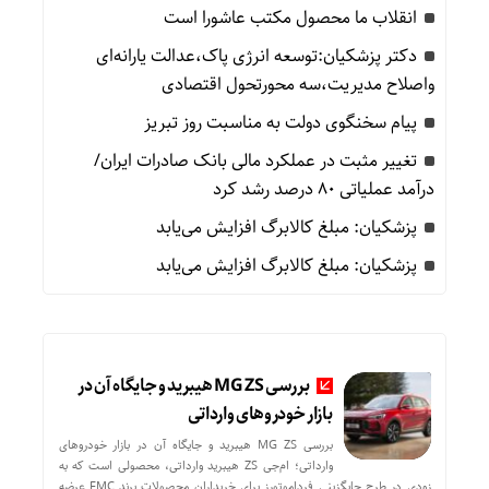
انقلاب ما محصول مکتب عاشورا است
دکتر پزشکیان:توسعه انرژی پاک،عدالت یارانه‌ای
واصلاح مدیریت،سه محورتحول اقتصادی
پیام سخنگوی دولت به مناسبت روز تبریز
تغییر مثبت در عملکرد مالی بانک صادرات ایران/
درآمد عملیاتی 80 درصد رشد کرد
پزشکیان: مبلغ کالابرگ افزایش می‌یابد
پزشکیان: مبلغ کالابرگ افزایش می‌یابد
بررسی MG ZS هیبرید و جایگاه آن در
بازار خودروهای وارداتی
بررسی MG ZS هیبرید و جایگاه آن در بازار خودروهای
وارداتی؛ ام‌جی ZS هیبرید وارداتی، محصولی است که به
زودی در طرح جایگزینی فرداموتورز برای خریداران محصولات برند FMC عرضه