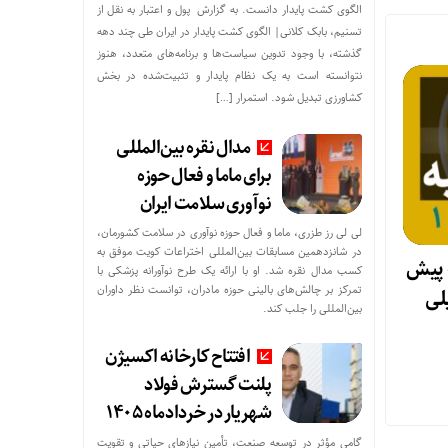
الگوی کشت پایدار دانست. به گزارش پول و اعتبار به نقل از
تسنیم، بابک کلانی| الگوی کشت پایدار در ایران طی چند دهه
گذشته، با وجود تدوین سیاست‌ها و برنامه‌های متعدد، هنوز
نتوانسته است به یک نظام پایدار و تثبیت‌شده در بخش
کشاورزی تبدیل شود. استمرار […]
مدال نقره بین‌المللی
برای ماما و فعال حوزه
نوآوری سلامت ایران
لی لی رز طزری، ماما و فعال حوزه نوآوری در سلامت کشورمان،
در شانزدهمین مسابقات بین‌المللی اختراعات کویت موفق به
 پیش
کسب مدال نقره شد. او با ارائه یک طرح نوآورانه پزشکی با
تمرکز بر چالش‌های بالینی حوزه مادران، توانست نظر داوران
یلی
بین‌المللی را جلب کند.
افتتاح کارخانه اکسیژن
پلنت گسترش فولاد
شهریار در خردادماه ۱۴۰۵
گامی مؤثر در توسعه صنعت، تأمین نیازهای حیاتی و تقویت