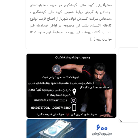
نقش‌آفرینی گروه مالی گردشگری در حوزه مسئولیت‌های
اجتماعی به گزارش روابط عمومی گروه مالی گردشگری ،
مدیرعامل شرکت گسترش فولاد شهریار از افتتاح قریب‌الوقوع
کارخانه اکسیژن پلنت این مجموعه در اواخر خردادماه خبر
داد. به گفته نیرومند، این پروژه با سرمایه‌گذاری حدود ۱۶.۵
میلیون یورو […]