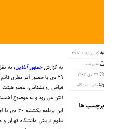
کد نوشته: 2781
مدیریت
به گزارش
جمهور آنلاین
، به نق
29 دی 1403
۲۹ دی با حضور آذر نظری قا
بدون دیدگاه
فیاض روانشناس، عضو هیئت 
آنتن می رود و به موضوع اهمی
برچسب ها
این برنامه 
علوم تربیتی دانشگاه تهران و