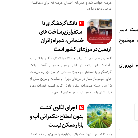
عرضه خواهد شد و همزمان احتمال عرضه آن برای متقاضیان
در بازار وجود دارد.
بانک گردشگری با
ربیت دبیر
استقرار زیرساخت‌های
ه موضوع
خدماتی، همراه زائران
اربعین در مرزهای کشور است
گودرزی مدیر امور پشتیبانی و املاک بانک گردشگری با اشاره به
 فیروزی
اقدامات این بانک در ایام اربعین حسینی گفت: بانک
گردشگری با استقرار باجه ویژه خدماتی در مرز مهران، کیوسک
های خودپرداز سیار در مرزهای مهران و شلمچه و توزیع بیش از
۱۵ هزار بسته ملزومات سفر، تلاش کرده است خدمات مورد
نیاز زائران را در مسیر این سفر معنوی فراهم کند.
اجرای الگوی کشت
بدون اصلاح حکمرانی آب و
بازار ممکن نیست
یک کارشناس، نبود حکمرانی یکپارچه را مهم‌ترین مانع تحقق