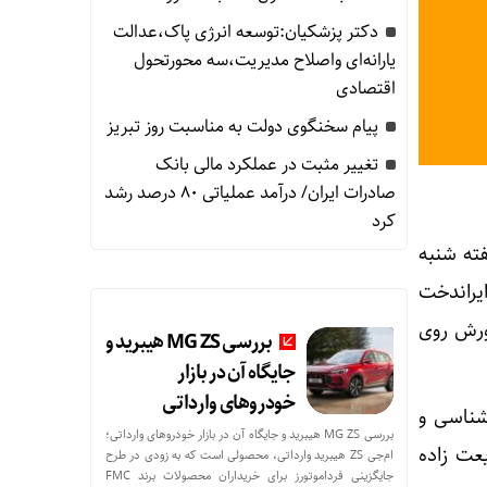
دکتر پزشکیان:توسعه انرژی پاک،عدالت
یارانه‌ای واصلاح مدیریت،سه محورتحول
اقتصادی
پیام سخنگوی دولت به مناسبت روز تبریز
تغییر مثبت در عملکرد مالی بانک
صادرات ایران/ درآمد عملیاتی 80 درصد رشد
کرد
ته شنبه
یراندخت
ورش روی
بررسی MG ZS هیبرید و
جایگاه آن در بازار
خودروهای وارداتی
وانشناسی و
بررسی MG ZS هیبرید و جایگاه آن در بازار خودروهای وارداتی؛
عت زاده
ام‌جی ZS هیبرید وارداتی، محصولی است که به زودی در طرح
جایگزینی فرداموتورز برای خریداران محصولات برند FMC