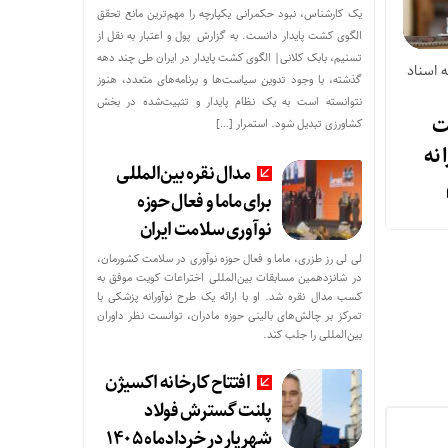
یک کارشناس، نبود حکمرانی یکپارچه را مهم‌ترین مانع تحقق
الگوی کشت پایدار دانست. به گزارش پول و اعتبار به نقل از
تسنیم، بابک کلانی| الگوی کشت پایدار در ایران طی چند دهه
ه اسناد
گذشته، با وجود تدوین سیاست‌ها و برنامه‌های متعدد، هنوز
نتوانسته است به یک نظام پایدار و تثبیت‌شده در بخش
ت
کشاورزی تبدیل شود. استمرار […]
 نه
مدال نقره بین‌المللی
برای ماما و فعال حوزه
نوآوری سلامت ایران
لی لی رز طزری، ماما و فعال حوزه نوآوری در سلامت کشورمان،
در شانزدهمین مسابقات بین‌المللی اختراعات کویت موفق به
کسب مدال نقره شد. او با ارائه یک طرح نوآورانه پزشکی با
تمرکز بر چالش‌های بالینی حوزه مادران، توانست نظر داوران
بین‌المللی را جلب کند.
افتتاح کارخانه اکسیژن
پلنت گسترش فولاد
شهریار در خردادماه ۱۴۰۵