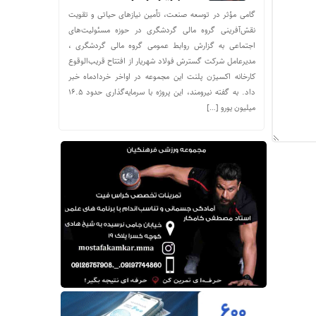
گامی مؤثر در توسعه صنعت، تأمین نیازهای حیاتی و تقویت
نقش‌آفرینی گروه مالی گردشگری در حوزه مسئولیت‌های
اجتماعی به گزارش روابط عمومی گروه مالی گردشگری ،
مدیرعامل شرکت گسترش فولاد شهریار از افتتاح قریب‌الوقوع
کارخانه اکسیژن پلنت این مجموعه در اواخر خردادماه خبر
داد. به گفته نیرومند، این پروژه با سرمایه‌گذاری حدود ۱۶.۵
میلیون یورو […]