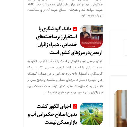
جایگزینی فرداموتورز برای خریداران محصولات برند FMC
عرضه خواهد شد و همزمان احتمال عرضه آن برای متقاضیان
در بازار وجود دارد.
بانک گردشگری با
استقرار زیرساخت‌های
خدماتی، همراه زائران
اربعین در مرزهای کشور است
گودرزی مدیر امور پشتیبانی و املاک بانک گردشگری با اشاره به
اقدامات این بانک در ایام اربعین حسینی گفت: بانک
گردشگری با استقرار باجه ویژه خدماتی در مرز مهران، کیوسک
های خودپرداز سیار در مرزهای مهران و شلمچه و توزیع بیش از
۱۵ هزار بسته ملزومات سفر، تلاش کرده است خدمات مورد
نیاز زائران را در مسیر این سفر معنوی فراهم کند.
اجرای الگوی کشت
بدون اصلاح حکمرانی آب و
بازار ممکن نیست