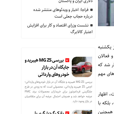
دلاری ایران و پاکستان
فراجا: اخبار و ویدئوهای منتشر شده
درباره حجاب جعلی است
نشست وزرای اقتصاد و کار برای افزایش
اعتبار کالابرگ
 یکشنبه
 و فعالان
بررسی MG ZS هیبرید و
ر شد که
جایگاه آن در بازار
دهای مهم
خودروهای وارداتی
بررسی MG ZS هیبرید و جایگاه آن در بازار خودروهای وارداتی؛
ام‌جی ZS هیبرید وارداتی، محصولی است که به زودی در طرح
جایگزینی فرداموتورز برای خریداران محصولات برند FMC
ت، اظهار
عرضه خواهد شد و همزمان احتمال عرضه آن برای متقاضیان
در بازار وجود دارد.
بلکه با
 همچنین
بانک گردشگری با