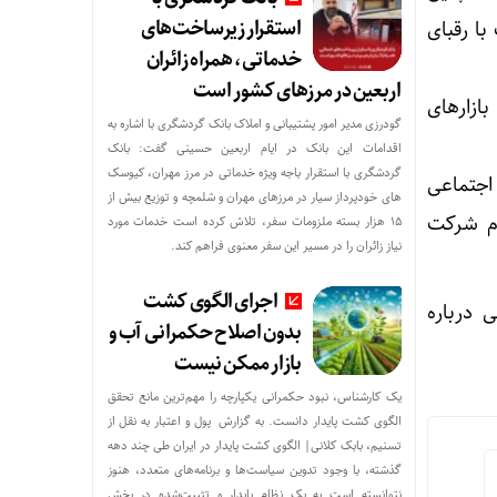
استقرار زیرساخت‌های
با رقبای
خدماتی، همراه زائران
اربعین در مرزهای کشور است
ازارهای
گودرزی مدیر امور پشتیبانی و املاک بانک گردشگری با اشاره به
اقدامات این بانک در ایام اربعین حسینی گفت: بانک
گردشگری با استقرار باجه ویژه خدماتی در مرز مهران، کیوسک
اجتماعی
های خودپرداز سیار در مرزهای مهران و شلمچه و توزیع بیش از
وم شرکت
۱۵ هزار بسته ملزومات سفر، تلاش کرده است خدمات مورد
نیاز زائران را در مسیر این سفر معنوی فراهم کند.
اجرای الگوی کشت
 درباره
بدون اصلاح حکمرانی آب و
بازار ممکن نیست
یک کارشناس، نبود حکمرانی یکپارچه را مهم‌ترین مانع تحقق
الگوی کشت پایدار دانست. به گزارش پول و اعتبار به نقل از
تسنیم، بابک کلانی| الگوی کشت پایدار در ایران طی چند دهه
گذشته، با وجود تدوین سیاست‌ها و برنامه‌های متعدد، هنوز
نتوانسته است به یک نظام پایدار و تثبیت‌شده در بخش