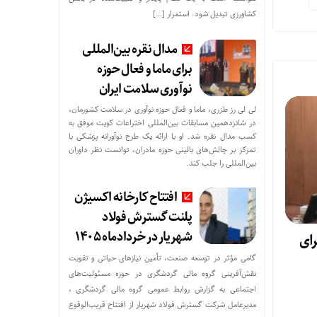
کشاورزی تبدیل شود. استمرار […]
مدال نقره بین‌المللی
برای ماما و فعال حوزه
نوآوری سلامت ایران
لی لی رز طزری، ماما و فعال حوزه نوآوری در سلامت کشورمان،
در شانزدهمین مسابقات بین‌المللی اختراعات کویت موفق به
کسب مدال نقره شد. او با ارائه یک طرح نوآورانه پزشکی با
تمرکز بر چالش‌های بالینی حوزه مادران، توانست نظر داوران
بین‌المللی را جلب کند.
افتتاح کارخانه اکسیژن
پلنت گسترش فولاد
شهریار در خردادماه ۱۴۰۵
رای
گامی مؤثر در توسعه صنعت، تأمین نیازهای حیاتی و تقویت
نقش‌آفرینی گروه مالی گردشگری در حوزه مسئولیت‌های
اجتماعی به گزارش روابط عمومی گروه مالی گردشگری ،
مدیرعامل شرکت گسترش فولاد شهریار از افتتاح قریب‌الوقوع