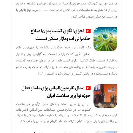
در مرز مهران، کیوسک های خودپرداز سیار در مرزهای مهران و شلمچه و توزیع
بیش از ۱۵ هزار بسته ملزومات سفر، تلاش کرده است خدمات مورد نیاز زائران را
در مسیر این سفر معنوی فراهم کند.
اجرای الگوی کشت بدون اصلاح
حکمرانی آب و بازار ممکن نیست
یک کارشناس، نبود حکمرانی یکپارچه را مهم‌ترین مانع
تحقق الگوی کشت پایدار دانست. به گزارش پول و اعتبار
به نقل از تسنیم، بابک کلانی| الگوی کشت پایدار در ایران طی چند دهه گذشته،
با وجود تدوین سیاست‌ها و برنامه‌های متعدد، هنوز نتوانسته است به یک نظام
پایدار و تثبیت‌شده در بخش کشاورزی تبدیل شود. استمرار […]
مدال نقره بین‌المللی برای ماما و فعال
حوزه نوآوری سلامت ایران
لی لی رز طزری، ماما و فعال حوزه نوآوری در سلامت
کشورمان، در شانزدهمین مسابقات بین‌المللی اختراعات
کویت موفق به کسب مدال نقره شد. او با ارائه یک طرح نوآورانه پزشکی با تمرکز
بر چالش‌های بالینی حوزه مادران، توانست نظر داوران بین‌المللی را جلب کند.