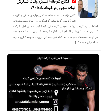
افتتاح کارخانه اکسیژن پلنت گسترش
فولاد شهریار در خردادماه ۱۴۰۵
گامی مؤثر در توسعه صنعت، تأمین نیازهای حیاتی و تقویت
نقش‌آفرینی گروه مالی گردشگری در حوزه مسئولیت‌های
اجتماعی به گزارش روابط عمومی گروه مالی گردشگری ، مدیرعامل شرکت
گسترش فولاد شهریار از افتتاح قریب‌الوقوع کارخانه اکسیژن پلنت این مجموعه
در اواخر خردادماه خبر داد. به گفته نیرومند، این پروژه با سرمایه‌گذاری حدود
۱۶.۵ میلیون یورو […]