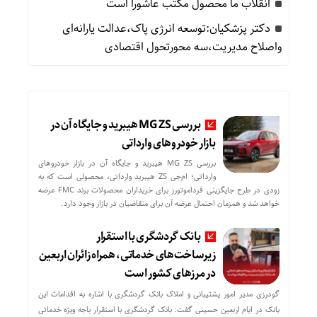
انقلاب ما محصول مکتب عاشورا است
دکتر پزشکیان:توسعه انرژی پاک،عدالت یارانه‌ای
واصلاح مدیریت،سه محورتحول اقتصادی
بررسی MG ZS هیبرید و جایگاه آن در
بازار خودروهای وارداتی
بررسی MG ZS هیبرید و جایگاه آن در بازار خودروهای
وارداتی؛ ام‌جی ZS هیبرید وارداتی، محصولی است که به
زودی در طرح جایگزینی فرداموتورز برای خریداران محصولات برند FMC عرضه
خواهد شد و همزمان احتمال عرضه آن برای متقاضیان در بازار وجود دارد.
بانک گردشگری با استقرار
زیرساخت‌های خدماتی، همراه زائران اربعین
در مرزهای کشور است
گودرزی مدیر امور پشتیبانی و املاک بانک گردشگری با اشاره به اقدامات این
بانک در ایام اربعین حسینی گفت: بانک گردشگری با استقرار باجه ویژه خدماتی