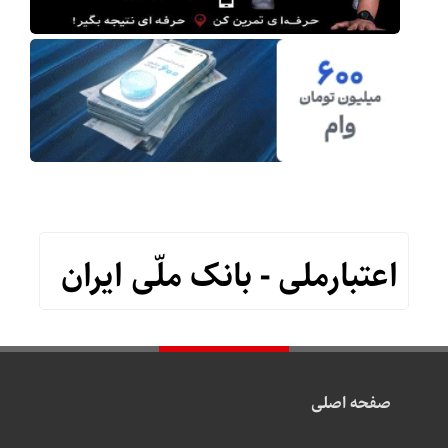
اعتبارملی - بانک ملّی ایران
صفحه اصلی