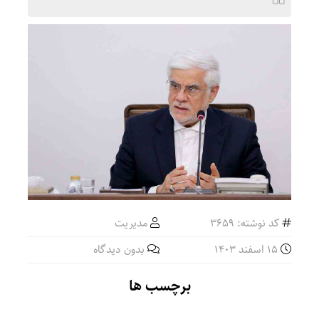
حمایت 
کد نوشته: 3659
مدیریت
15 اسفند 1403
بدون دیدگاه
برچسب ها