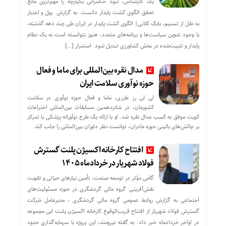
یک کارشناس، نبود حکمرانی یکپارچه را مهم‌ترین مانع
تحقق الگوی کشت پایدار دانست. به گزارش پول و اعتبار
به نقل از تسنیم، بابک کلانی| الگوی کشت پایدار در ایران طی چند دهه گذشته،
با وجود تدوین سیاست‌ها و برنامه‌های متعدد، هنوز نتوانسته است به یک نظام
پایدار و تثبیت‌شده در بخش کشاورزی تبدیل شود. استمرار […]
مدال نقره بین‌المللی برای ماما و فعال
حوزه نوآوری سلامت ایران
لی لی رز طزری، ماما و فعال حوزه نوآوری در سلامت
کشورمان، در شانزدهمین مسابقات بین‌المللی اختراعات
کویت موفق به کسب مدال نقره شد. او با ارائه یک طرح نوآورانه پزشکی با تمرکز
بر چالش‌های بالینی حوزه مادران، توانست نظر داوران بین‌المللی را جلب کند.
افتتاح کارخانه اکسیژن پلنت گسترش
فولاد شهریار در خردادماه ۱۴۰۵
گامی مؤثر در توسعه صنعت، تأمین نیازهای حیاتی و تقویت
نقش‌آفرینی گروه مالی گردشگری در حوزه مسئولیت‌های
اجتماعی به گزارش روابط عمومی گروه مالی گردشگری ، مدیرعامل شرکت
گسترش فولاد شهریار از افتتاح قریب‌الوقوع کارخانه اکسیژن پلنت این مجموعه
در اواخر خردادماه خبر داد. به گفته نیرومند، این پروژه با سرمایه‌گذاری حدود