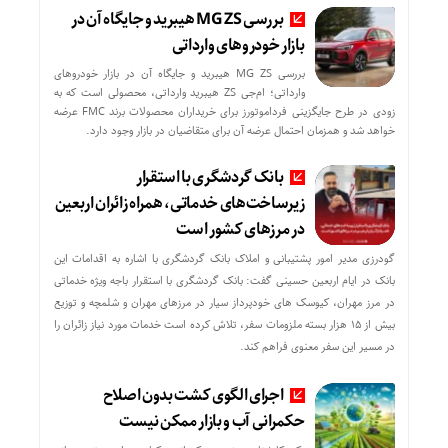
بررسی MG ZS هیبرید و جایگاه آن در
بازار خودروهای وارداتی
بررسی MG ZS هیبرید و جایگاه آن در بازار خودروهای
وارداتی؛ ام‌جی ZS هیبرید وارداتی، محصولی است که به
زودی در طرح جایگزینی فرداموتورز برای خریداران محصولات برند FMC عرضه
خواهد شد و همزمان احتمال عرضه آن برای متقاضیان در بازار وجود دارد.
بانک گردشگری با استقرار
زیرساخت‌های خدماتی، همراه زائران اربعین
در مرزهای کشور است
گودرزی مدیر امور پشتیبانی و املاک بانک گردشگری با اشاره به اقدامات این
بانک در ایام اربعین حسینی گفت: بانک گردشگری با استقرار باجه ویژه خدماتی
در مرز مهران، کیوسک های خودپرداز سیار در مرزهای مهران و شلمچه و توزیع
بیش از ۱۵ هزار بسته ملزومات سفر، تلاش کرده است خدمات مورد نیاز زائران را
در مسیر این سفر معنوی فراهم کند.
اجرای الگوی کشت بدون اصلاح
حکمرانی آب و بازار ممکن نیست