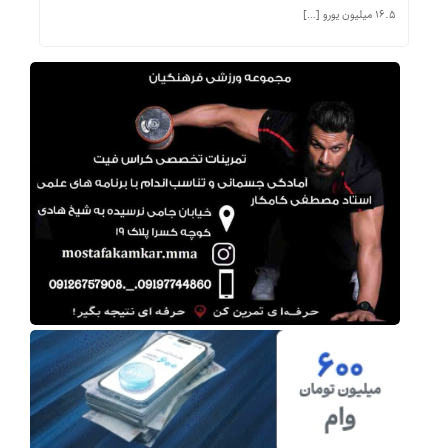
۱۶.۵ میلیون یورو […]