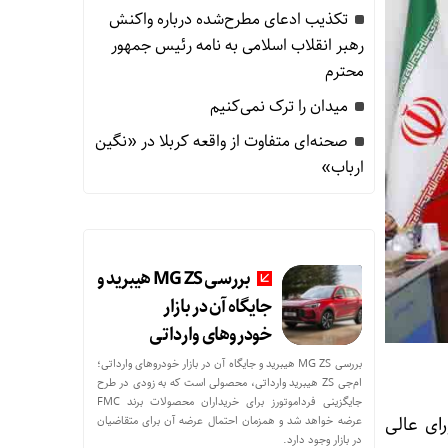
 اقشار کم‌درآمد با توزیع بسته‌های معیشتی
تکذیب ادعای مطرح‌شده درباره واکنش
رهبر انقلاب اسلامی به نامه رئیس جمهور
محترم
میدان را ترک نمی‌کنیم
صحنه‌ای متفاوت از واقعه کربلا در «نگین
ارباب»
بررسی MG ZS هیبرید و
جایگاه آن در بازار
خودروهای وارداتی
بررسی MG ZS هیبرید و جایگاه آن در بازار خودروهای وارداتی؛
ام‌جی ZS هیبرید وارداتی، محصولی است که به زودی در طرح
جایگزینی فرداموتورز برای خریداران محصولات برند FMC
اه ۱۴۰۳ در جلسه شورای عالی
عرضه خواهد شد و همزمان احتمال عرضه آن برای متقاضیان
در بازار وجود دارد.