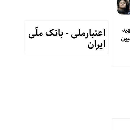
هید
اعتبارملی - بانک ملّی
ا میزبان ۲۵ میلیون
ایران