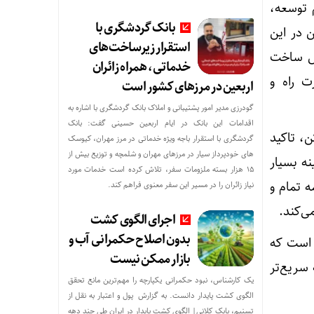
 توسعه،
بانک گردشگری با
در این
استقرار زیرساخت‌های
وص ساخت
خدماتی، همراه زائران
ت راه و
اربعین در مرزهای کشور است
م یارانه نقدی و کالابرگ اقامت در ایران است
گودرزی مدیر امور پشتیبانی و املاک بانک گردشگری با اشاره به
اقدامات این بانک در ایام اربعین حسینی گفت: بانک
، تاکید
گردشگری با استقرار باجه ویژه خدماتی در مرز مهران، کیوسک
های خودپرداز سیار در مرزهای مهران و شلمچه و توزیع بیش از
ه بسیار
۱۵ هزار بسته ملزومات سفر، تلاش کرده است خدمات مورد
 تمام و
نیاز زائران را در مسیر این سفر معنوی فراهم کند.
ی‌کند.
اجرای الگوی کشت
بدون اصلاح حکمرانی آب و
 است که
بازار ممکن نیست
سریع‌تر
یک کارشناس، نبود حکمرانی یکپارچه را مهم‌ترین مانع تحقق
الگوی کشت پایدار دانست. به گزارش پول و اعتبار به نقل از
تسنیم، بابک کلانی| الگوی کشت پایدار در ایران طی چند دهه