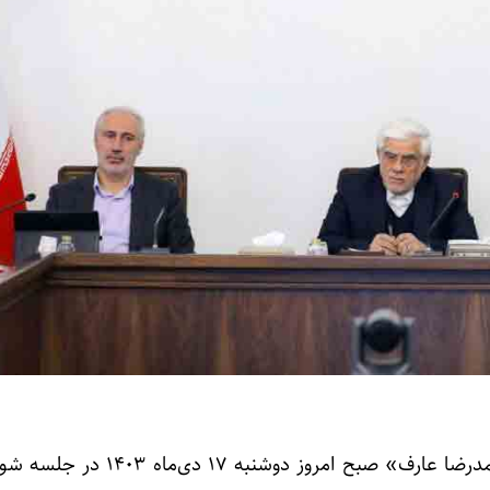
حمایت از
، «محمدرضا عارف» صبح امروز دوشنبه ۱۷ دی‌م