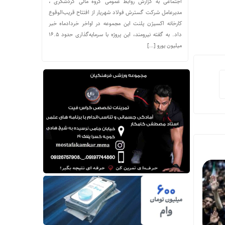
اجتماعی به گزارش روابط عمومی گروه مالی گردشگری ،
مدیرعامل شرکت گسترش فولاد شهریار از افتتاح قریب‌الوقوع
کارخانه اکسیژن پلنت این مجموعه در اواخر خردادماه خبر
داد. به گفته نیرومند، این پروژه با سرمایه‌گذاری حدود ۱۶.۵
میلیون یورو […]
راسیون فوتبال به احتمال انتخاب جانشین برای امیر قلعه‌نویی