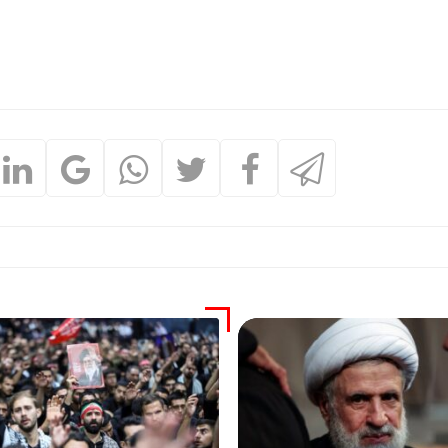
واکنش فد