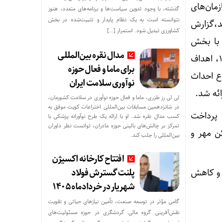
مان‌های
گذشته، با وجود تدوین سیاست‌ها و برنامه‌های متعدد، هنوز
نتوانسته است به یک نظام پایدار و تثبیت‌شده در بخش
د،گزارش
کشاورزی تبدیل شود. استمرار […]
 با بخش
مدال نقره بین‌المللی
مسکن ۱۳ دستگاه‌ مسئول در حوزه ساخت مسکن در طول سال‌های اجرای برنامه و تا سال ۱۴۰۷، اهداف
برای ماما و فعال حوزه
ع احداث
نوآوری سلامت ایران
ئه شد.
لی لی رز طزری، ماما و فعال حوزه نوآوری در سلامت کشورمان،
در شانزدهمین مسابقات بین‌المللی اختراعات کویت موفق به
پرداخت
مار مصدومان حادثه شهرک شمس‌آباد به ۱۸تن
کسب مدال نقره شد. او با ارائه یک طرح نوآورانه پزشکی با
تمرکز بر چالش‌های بالینی حوزه مادران، توانست نظر داوران
ن مهر و
بین‌المللی را جلب کند.
افتتاح کارخانه اکسیژن
پلنت گسترش فولاد
ی و کاهش
شهریار در خردادماه ۱۴۰۵
گامی مؤثر در توسعه صنعت، تأمین نیازهای حیاتی و تقویت
نقش‌آفرینی گروه مالی گردشگری در حوزه مسئولیت‌های