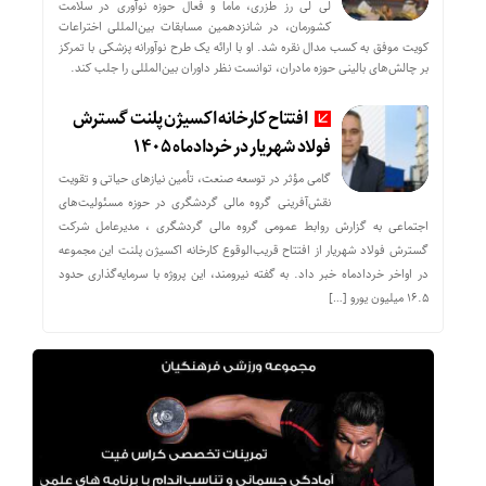
لی لی رز طزری، ماما و فعال حوزه نوآوری در سلامت
کشورمان، در شانزدهمین مسابقات بین‌المللی اختراعات
کویت موفق به کسب مدال نقره شد. او با ارائه یک طرح نوآورانه پزشکی با تمرکز
بر چالش‌های بالینی حوزه مادران، توانست نظر داوران بین‌المللی را جلب کند.
افتتاح کارخانه اکسیژن پلنت گسترش
فولاد شهریار در خردادماه ۱۴۰۵
گامی مؤثر در توسعه صنعت، تأمین نیازهای حیاتی و تقویت
نقش‌آفرینی گروه مالی گردشگری در حوزه مسئولیت‌های
اجتماعی به گزارش روابط عمومی گروه مالی گردشگری ، مدیرعامل شرکت
گسترش فولاد شهریار از افتتاح قریب‌الوقوع کارخانه اکسیژن پلنت این مجموعه
در اواخر خردادماه خبر داد. به گفته نیرومند، این پروژه با سرمایه‌گذاری حدود
۱۶.۵ میلیون یورو […]