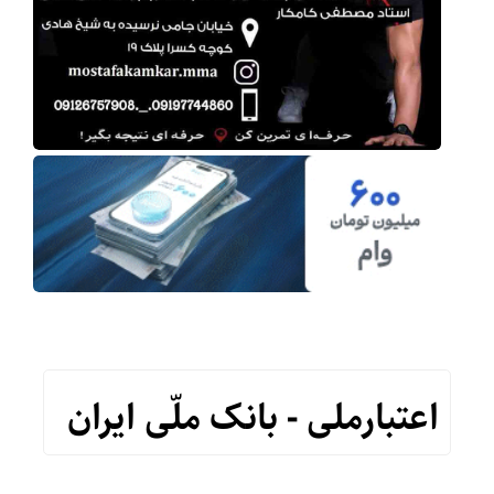
اعتبارملی - بانک ملّی ایران