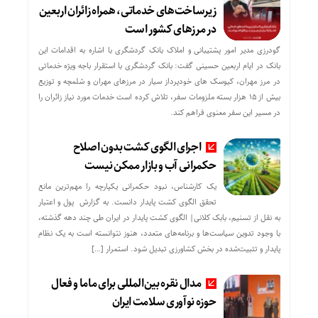
زیرساخت‌های خدماتی، همراه زائران اربعین
در مرزهای کشور است
گودرزی مدیر امور پشتیبانی و املاک بانک گردشگری با اشاره به اقدامات این
بانک در ایام اربعین حسینی گفت: بانک گردشگری با استقرار باجه ویژه خدماتی
در مرز مهران، کیوسک های خودپرداز سیار در مرزهای مهران و شلمچه و توزیع
بیش از ۱۵ هزار بسته ملزومات سفر، تلاش کرده است خدمات مورد نیاز زائران را
در مسیر این سفر معنوی فراهم کند.
اجرای الگوی کشت بدون اصلاح
حکمرانی آب و بازار ممکن نیست
یک کارشناس، نبود حکمرانی یکپارچه را مهم‌ترین مانع
تحقق الگوی کشت پایدار دانست. به گزارش پول و اعتبار
به نقل از تسنیم، بابک کلانی| الگوی کشت پایدار در ایران طی چند دهه گذشته،
با وجود تدوین سیاست‌ها و برنامه‌های متعدد، هنوز نتوانسته است به یک نظام
پایدار و تثبیت‌شده در بخش کشاورزی تبدیل شود. استمرار […]
مدال نقره بین‌المللی برای ماما و فعال
حوزه نوآوری سلامت ایران