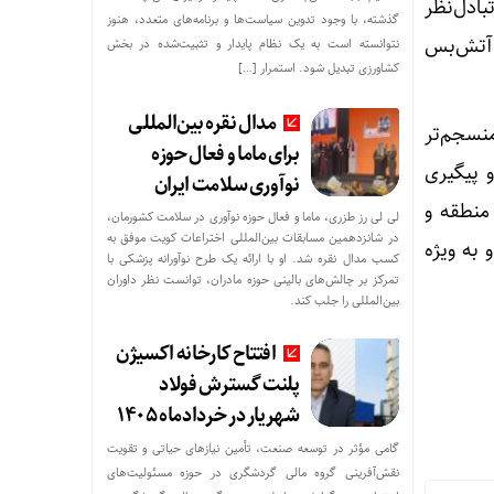
ادل‌نظر
گذشته، با وجود تدوین سیاست‌ها و برنامه‌های متعدد، هنوز
ه آتش‌بس
نتوانسته است به یک نظام پایدار و تثبیت‌شده در بخش
کشاورزی تبدیل شود. استمرار […]
مدال نقره بین‌المللی
نسجم‌تر
برای ماما و فعال حوزه
 پیگیری
نوآوری سلامت ایران
 منطقه و
لی لی رز طزری، ماما و فعال حوزه نوآوری در سلامت کشورمان،
در شانزدهمین مسابقات بین‌المللی اختراعات کویت موفق به
 به ویژه
م یارانه نقدی و کالابرگ اقامت در ایران است
کسب مدال نقره شد. او با ارائه یک طرح نوآورانه پزشکی با
تمرکز بر چالش‌های بالینی حوزه مادران، توانست نظر داوران
بین‌المللی را جلب کند.
افتتاح کارخانه اکسیژن
پلنت گسترش فولاد
شهریار در خردادماه ۱۴۰۵
گامی مؤثر در توسعه صنعت، تأمین نیازهای حیاتی و تقویت
نقش‌آفرینی گروه مالی گردشگری در حوزه مسئولیت‌های