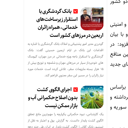
دو کشور
بانک گردشگری با
استقرار زیرساخت‌های
 امنیتی
خدماتی، همراه زائران
با بیان
اربعین در مرزهای کشور است
 اقشار کم‌درآمد با توزیع بسته‌های معیشتی
زود: در
گودرزی مدیر امور پشتیبانی و املاک بانک گردشگری با اشاره به
اقدامات این بانک در ایام اربعین حسینی گفت: بانک
ن منافع
گردشگری با استقرار باجه ویژه خدماتی در مرز مهران، کیوسک
های خودپرداز سیار در مرزهای مهران و شلمچه و توزیع بیش از
ای جدید
۱۵ هزار بسته ملزومات سفر، تلاش کرده است خدمات مورد
نیاز زائران را در مسیر این سفر معنوی فراهم کند.
 براساس
اجرای الگوی کشت
داشته و
بدون اصلاح حکمرانی آب و
بازار ممکن نیست
سوریه و
یک کارشناس، نبود حکمرانی یکپارچه را مهم‌ترین مانع تحقق
الگوی کشت پایدار دانست. به گزارش پول و اعتبار به نقل از
تسنیم، بابک کلانی| الگوی کشت پایدار در ایران طی چند دهه