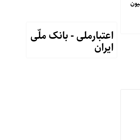
ا میزبان ۲۵ میلیون
اعتبارملی - بانک ملّی
ایران