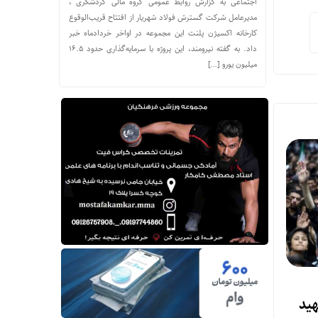
اجتماعی به گزارش روابط عمومی گروه مالی گردشگری ،
مدیرعامل شرکت گسترش فولاد شهریار از افتتاح قریب‌الوقوع
کارخانه اکسیژن پلنت این مجموعه در اواخر خردادماه خبر
داد. به گفته نیرومند، این پروژه با سرمایه‌گذاری حدود ۱۶.۵
میلیون یورو […]
مار مصدومان حادثه شهرک شمس‌آباد به ۱۸تن
هید