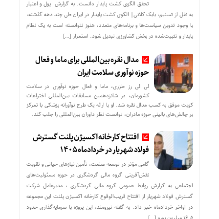
تحقق الگوی کشت پایدار دانست. به گزارش پول و اعتبار
به نقل از تسنیم، بابک کلانی| الگوی کشت پایدار در ایران طی چند دهه گذشته،
با وجود تدوین سیاست‌ها و برنامه‌های متعدد، هنوز نتوانسته است به یک نظام
پایدار و تثبیت‌شده در بخش کشاورزی تبدیل شود. استمرار […]
مدال نقره بین‌المللی برای ماما و فعال
حوزه نوآوری سلامت ایران
لی لی رز طزری، ماما و فعال حوزه نوآوری در سلامت
کشورمان، در شانزدهمین مسابقات بین‌المللی اختراعات
کویت موفق به کسب مدال نقره شد. او با ارائه یک طرح نوآورانه پزشکی با تمرکز
بر چالش‌های بالینی حوزه مادران، توانست نظر داوران بین‌المللی را جلب کند.
افتتاح کارخانه اکسیژن پلنت گسترش
فولاد شهریار در خردادماه ۱۴۰۵
گامی مؤثر در توسعه صنعت، تأمین نیازهای حیاتی و تقویت
نقش‌آفرینی گروه مالی گردشگری در حوزه مسئولیت‌های
اجتماعی به گزارش روابط عمومی گروه مالی گردشگری ، مدیرعامل شرکت
گسترش فولاد شهریار از افتتاح قریب‌الوقوع کارخانه اکسیژن پلنت این مجموعه
در اواخر خردادماه خبر داد. به گفته نیرومند، این پروژه با سرمایه‌گذاری حدود
۱۶.۵ میلیون یورو […]