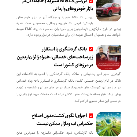
بررسی MG ZS هیبرید و جایگاه آن در
بازار خودروهای وارداتی
بررسی MG ZS هیبرید و جایگاه آن در بازار خودروهای
وارداتی؛ ام‌جی ZS هیبرید وارداتی، محصولی است که به
زودی در طرح جایگزینی فرداموتورز برای خریداران محصولات برند FMC عرضه
خواهد شد و همزمان احتمال عرضه آن برای متقاضیان در بازار وجود دارد.
بانک گردشگری با استقرار
زیرساخت‌های خدماتی، همراه زائران اربعین
در مرزهای کشور است
گودرزی مدیر امور پشتیبانی و املاک بانک گردشگری با اشاره به اقدامات این
بانک در ایام اربعین حسینی گفت: بانک گردشگری با استقرار باجه ویژه خدماتی
در مرز مهران، کیوسک های خودپرداز سیار در مرزهای مهران و شلمچه و توزیع
بیش از ۱۵ هزار بسته ملزومات سفر، تلاش کرده است خدمات مورد نیاز زائران را
در مسیر این سفر معنوی فراهم کند.
اجرای الگوی کشت بدون اصلاح
حکمرانی آب و بازار ممکن نیست
یک کارشناس، نبود حکمرانی یکپارچه را مهم‌ترین مانع