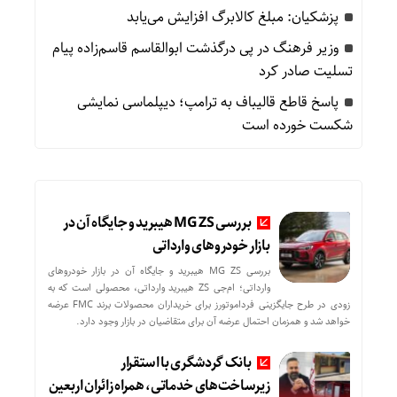
پزشکیان: مبلغ کالابرگ افزایش می‌یابد
وزیر فرهنگ در پی درگذشت ابوالقاسم قاسم‌زاده پیام
تسلیت صادر کرد
پاسخ قاطع قالیباف به ترامپ؛ دیپلماسی نمایشی
شکست خورده است
بررسی MG ZS هیبرید و جایگاه آن در
بازار خودروهای وارداتی
بررسی MG ZS هیبرید و جایگاه آن در بازار خودروهای
وارداتی؛ ام‌جی ZS هیبرید وارداتی، محصولی است که به
زودی در طرح جایگزینی فرداموتورز برای خریداران محصولات برند FMC عرضه
خواهد شد و همزمان احتمال عرضه آن برای متقاضیان در بازار وجود دارد.
بانک گردشگری با استقرار
زیرساخت‌های خدماتی، همراه زائران اربعین