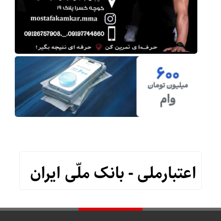
اعتبارملی - بانک ملّی ایران