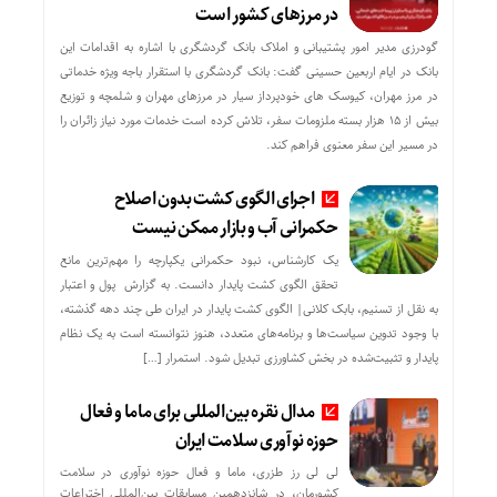
در مرزهای کشور است
گودرزی مدیر امور پشتیبانی و املاک بانک گردشگری با اشاره به اقدامات این
بانک در ایام اربعین حسینی گفت: بانک گردشگری با استقرار باجه ویژه خدماتی
در مرز مهران، کیوسک های خودپرداز سیار در مرزهای مهران و شلمچه و توزیع
بیش از ۱۵ هزار بسته ملزومات سفر، تلاش کرده است خدمات مورد نیاز زائران را
در مسیر این سفر معنوی فراهم کند.
اجرای الگوی کشت بدون اصلاح
حکمرانی آب و بازار ممکن نیست
یک کارشناس، نبود حکمرانی یکپارچه را مهم‌ترین مانع
تحقق الگوی کشت پایدار دانست. به گزارش پول و اعتبار
به نقل از تسنیم، بابک کلانی| الگوی کشت پایدار در ایران طی چند دهه گذشته،
با وجود تدوین سیاست‌ها و برنامه‌های متعدد، هنوز نتوانسته است به یک نظام
پایدار و تثبیت‌شده در بخش کشاورزی تبدیل شود. استمرار […]
مدال نقره بین‌المللی برای ماما و فعال
حوزه نوآوری سلامت ایران
لی لی رز طزری، ماما و فعال حوزه نوآوری در سلامت
کشورمان، در شانزدهمین مسابقات بین‌المللی اختراعات