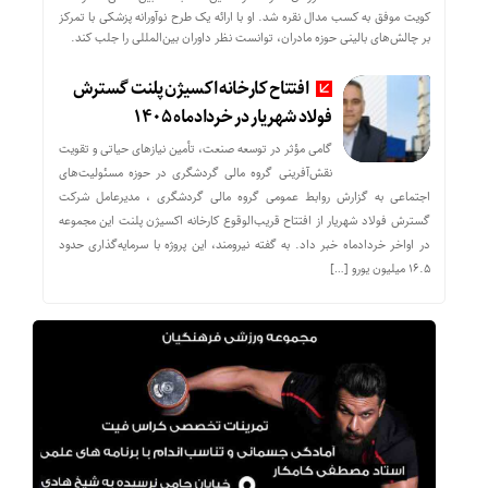
کویت موفق به کسب مدال نقره شد. او با ارائه یک طرح نوآورانه پزشکی با تمرکز
بر چالش‌های بالینی حوزه مادران، توانست نظر داوران بین‌المللی را جلب کند.
افتتاح کارخانه اکسیژن پلنت گسترش
فولاد شهریار در خردادماه ۱۴۰۵
گامی مؤثر در توسعه صنعت، تأمین نیازهای حیاتی و تقویت
نقش‌آفرینی گروه مالی گردشگری در حوزه مسئولیت‌های
اجتماعی به گزارش روابط عمومی گروه مالی گردشگری ، مدیرعامل شرکت
گسترش فولاد شهریار از افتتاح قریب‌الوقوع کارخانه اکسیژن پلنت این مجموعه
در اواخر خردادماه خبر داد. به گفته نیرومند، این پروژه با سرمایه‌گذاری حدود
۱۶.۵ میلیون یورو […]