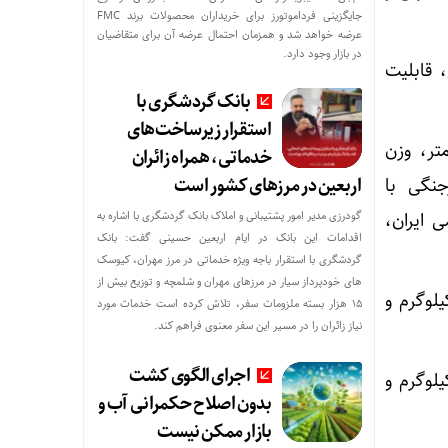
جایگزینی فرداموتورز برای خریداران محصولات برند FMC
عرضه خواهد شد و همزمان احتمال عرضه آن برای متقاضیان
در بازار وجود دارد.
۱۰۰۰ کیلومتر، وزن سرجنگی ۲۷۰ کیلوگرم، قابلیت
بانک گردشگری با
استقرار زیرساخت‌های
ایع خرمشهر ۴ حداکثر با حداکثر برد ۲۰۰۰ کیلومتر، وزن
خدماتی، همراه زائران
اربعین در مرزهای کشور است
ای انواع سرجنگی با
گودرزی مدیر امور پشتیبانی و املاک بانک گردشگری با اشاره به
 ایران،
اقدامات این بانک در ایام اربعین حسینی گفت: بانک
گردشگری با استقرار باجه ویژه خدماتی در مرز مهران، کیوسک
های خودپرداز سیار در مرزهای مهران و شلمچه و توزیع بیش از
وشک بالستیک سوخت مایع جهاد با برد ۱۰۰۰ کیلومتر، وزن سرجنگی ۶۵۰ کیلوگرم و
۱۵ هزار بسته ملزومات سفر، تلاش کرده است خدمات مورد
نیاز زائران را در مسیر این سفر معنوی فراهم کند.
اجرای الگوی کشت
وشک بالستیک سوخت مایع عماد با برد ۱۷۰۰ کیلومتر، وزن سرجنگی ۸۰۰ کیلوگرم و
بدون اصلاح حکمرانی آب و
بازار ممکن نیست