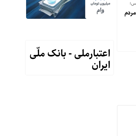
س؛
مردم
اعتبارملی - بانک ملّی
ایران