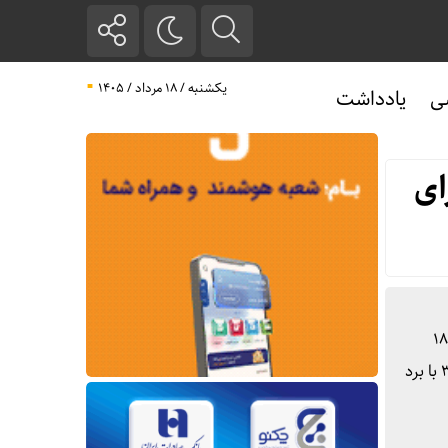
یکشنبه / ۱۸ مرداد / ۱۴۰۵
ی
یادداشت
ای
شگاه عبارت بودند از؛ – سامانه سلاح پدافند هوایی برد بلند شهید آرمان با برد ردگیری ۱۸۰
کیلومتر، برد درگیری ۱۲۰ کیلومتر به عنوان سامانه کاملاً تاکتیکی و خودکششی – سامانه سلاح موشک بالستیک سوخت جامد ال ۳۶۰ با برد