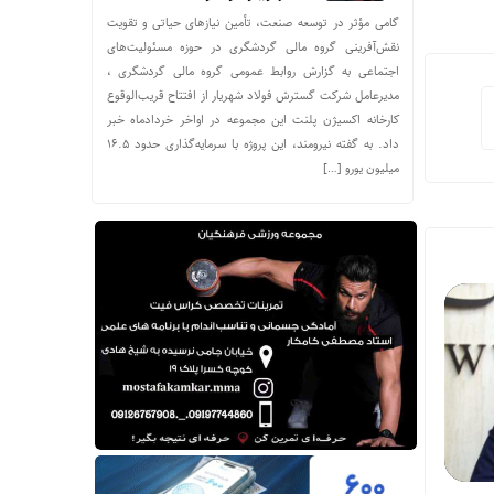
گامی مؤثر در توسعه صنعت، تأمین نیازهای حیاتی و تقویت
نقش‌آفرینی گروه مالی گردشگری در حوزه مسئولیت‌های
اجتماعی به گزارش روابط عمومی گروه مالی گردشگری ،
مدیرعامل شرکت گسترش فولاد شهریار از افتتاح قریب‌الوقوع
کارخانه اکسیژن پلنت این مجموعه در اواخر خردادماه خبر
داد. به گفته نیرومند، این پروژه با سرمایه‌گذاری حدود ۱۶.۵
میلیون یورو […]