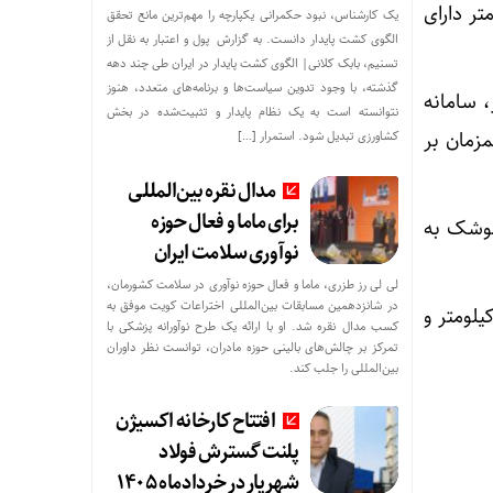
ه شهید مجید با برد کشف ۱۵ کیلومتر، برد درگیری ۸ کیلومتر دارای
یک کارشناس، نبود حکمرانی یکپارچه را مهم‌ترین مانع تحقق
الگوی کشت پایدار دانست. به گزارش پول و اعتبار به نقل از
تسنیم، بابک کلانی| الگوی کشت پایدار در ایران طی چند دهه
گذشته، با وجود تدوین سیاست‌ها و برنامه‌های متعدد، هنوز
برد کشف ۲۷ کیلومتر، برد درگیری ۱۲ کیلومتر، سامانه
نتوانسته است به یک نظام پایدار و تثبیت‌شده در بخش
زمان بر
کشاورزی تبدیل شود. استمرار […]
مدال نقره بین‌المللی
برای ماما و فعال حوزه
یت شلیک هشت موشک به
نوآوری سلامت ایران
لی لی رز طزری، ماما و فعال حوزه نوآوری در سلامت کشورمان،
در شانزدهمین مسابقات بین‌المللی اختراعات کویت موفق به
لاح پدافند هوایی برد بلند ۱۵ خرداد، با برد کشف ۲۰۰ کیلومتر، برد درگیری ۱۲۰ کیلومتر و
کسب مدال نقره شد. او با ارائه یک طرح نوآورانه پزشکی با
تمرکز بر چالش‌های بالینی حوزه مادران، توانست نظر داوران
بین‌المللی را جلب کند.
افتتاح کارخانه اکسیژن
پلنت گسترش فولاد
شهریار در خردادماه ۱۴۰۵