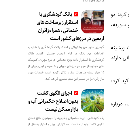
در بازار وجود دارد.
بانک گردشگری با
کرد: دو
استقرار زیرساخت‌های
 سوریه،
خدماتی، همراه زائران
اربعین در مرزهای کشور است
 پیشینه
گودرزی مدیر امور پشتیبانی و املاک بانک گردشگری با اشاره به
اقدامات این بانک در ایام اربعین حسینی گفت: بانک
ی دارند
گردشگری با استقرار باجه ویژه خدماتی در مرز مهران، کیوسک
های خودپرداز سیار در مرزهای مهران و شلمچه و توزیع بیش از
۱۵ هزار بسته ملزومات سفر، تلاش کرده است خدمات مورد
نیاز زائران را در مسیر این سفر معنوی فراهم کند.
کید کرد:
اجرای الگوی کشت
بدون اصلاح حکمرانی آب و
 درباره
بازار ممکن نیست
یک کارشناس، نبود حکمرانی یکپارچه را مهم‌ترین مانع تحقق
الگوی کشت پایدار دانست. به گزارش پول و اعتبار به نقل از