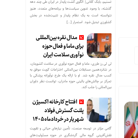
تسنیم، بابک کلانی| الگوی کشت پایدار در ایران طی چند دهه
گذشته، با وجود تدوین سیاست‌ها و برنامه‌های متعدد، هنوز
نتوانسته است به یک نظام پایدار و تثبیت‌شده در بخش
کشاورزی تبدیل شود. استمرار […]
مدال نقره بین‌المللی
برای ماما و فعال حوزه
نوآوری سلامت ایران
لی لی رز طزری، ماما و فعال حوزه نوآوری در سلامت کشورمان،
در شانزدهمین مسابقات بین‌المللی اختراعات کویت موفق به
کسب مدال نقره شد. او با ارائه یک طرح نوآورانه پزشکی با
تمرکز بر چالش‌های بالینی حوزه مادران، توانست نظر داوران
بین‌المللی را جلب کند.
افتتاح کارخانه اکسیژن
پلنت گسترش فولاد
شهریار در خردادماه ۱۴۰۵
گامی مؤثر در توسعه صنعت، تأمین نیازهای حیاتی و تقویت
نقش‌آفرینی گروه مالی گردشگری در حوزه مسئولیت‌های