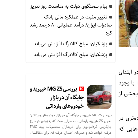
پیام سخنگوی دولت به مناسبت روز تبریز
تغییر مثبت در عملکرد مالی بانک
صادرات ایران/ درآمد عملیاتی 80 درصد رشد
کرد
پزشکیان: مبلغ کالابرگ افزایش می‌یابد
پزشکیان: مبلغ کالابرگ افزایش می‌یابد
 ابتدای
با وجود
بررسی MG ZS هیبرید و
بخشی از
جایگاه آن در بازار
خودروهای وارداتی
بررسی MG ZS هیبرید و جایگاه آن در بازار خودروهای وارداتی؛
ه‌تری در
ام‌جی ZS هیبرید وارداتی، محصولی است که به زودی در طرح
جایگزینی فرداموتورز برای خریداران محصولات برند FMC
هایی که
عرضه خواهد شد و همزمان احتمال عرضه آن برای متقاضیان