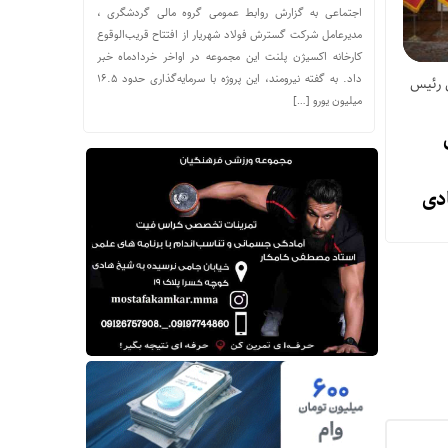
اجتماعی به گزارش روابط عمومی گروه مالی گردشگری ،
مدیرعامل شرکت گسترش فولاد شهریار از افتتاح قریب‌الوقوع
کارخانه اکسیژن پلنت این مجموعه در اواخر خردادماه خبر
داد. به گفته نیرومند، این پروژه با سرمایه‌گذاری حدود ۱۶.۵
 رئیس
میلیون یورو […]
دی