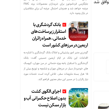
وافق شد
جایگزینی فرداموتورز برای خریداران محصولات برند FMC
عرضه خواهد شد و همزمان احتمال عرضه آن برای متقاضیان
در بازار وجود دارد.
بانک گردشگری با
استقرار زیرساخت‌های
خدماتی، همراه زائران
اربعین در مرزهای کشور است
گودرزی مدیر امور پشتیبانی و املاک بانک گردشگری با اشاره به
اقدامات این بانک در ایام اربعین حسینی گفت: بانک
گردشگری با استقرار باجه ویژه خدماتی در مرز مهران، کیوسک
های خودپرداز سیار در مرزهای مهران و شلمچه و توزیع بیش از
۱۵ هزار بسته ملزومات سفر، تلاش کرده است خدمات مورد
نیاز زائران را در مسیر این سفر معنوی فراهم کند.
اجرای الگوی کشت
بدون اصلاح حکمرانی آب و
بازار ممکن نیست