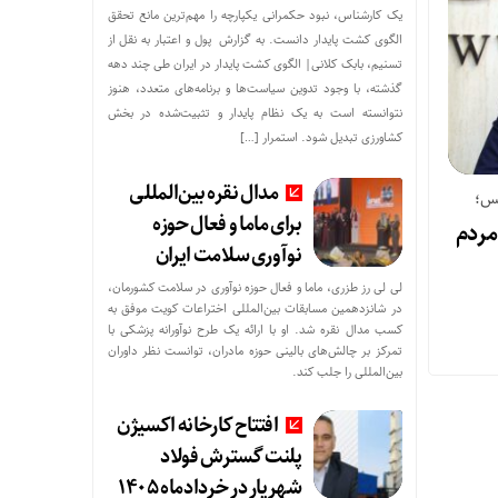
یک کارشناس، نبود حکمرانی یکپارچه را مهم‌ترین مانع تحقق
الگوی کشت پایدار دانست. به گزارش پول و اعتبار به نقل از
تسنیم، بابک کلانی| الگوی کشت پایدار در ایران طی چند دهه
گذشته، با وجود تدوین سیاست‌ها و برنامه‌های متعدد، هنوز
نتوانسته است به یک نظام پایدار و تثبیت‌شده در بخش
کشاورزی تبدیل شود. استمرار […]
مدال نقره بین‌المللی
س؛
برای ماما و فعال حوزه
مردم
نوآوری سلامت ایران
لی لی رز طزری، ماما و فعال حوزه نوآوری در سلامت کشورمان،
در شانزدهمین مسابقات بین‌المللی اختراعات کویت موفق به
کسب مدال نقره شد. او با ارائه یک طرح نوآورانه پزشکی با
تمرکز بر چالش‌های بالینی حوزه مادران، توانست نظر داوران
بین‌المللی را جلب کند.
افتتاح کارخانه اکسیژن
پلنت گسترش فولاد
شهریار در خردادماه ۱۴۰۵