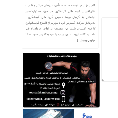
گامی مؤثر در توسعه صنعت، تأمین نیازهای حیاتی و تقویت
نقش‌آفرینی گروه مالی گردشگری در حوزه مسئولیت‌های
اجتماعی به گزارش روابط عمومی گروه مالی گردشگری ،
مدیرعامل شرکت گسترش فولاد شهریار از افتتاح قریب‌الوقوع
کارخانه اکسیژن پلنت این مجموعه در اواخر خردادماه خبر
داد. به گفته نیرومند، این پروژه با سرمایه‌گذاری حدود ۱۶.۵
میلیون یورو […]