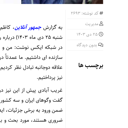
کد نوشته: 2693
مدیریت
به گزارش
جمهور آنلاین
، کاظم 
25 دی 1403
شنبه ۲۵ دی ماه ۱۴۰۳) درباره روند
بدون دیدگاه
در شبکه ایکس نوشت: من و دکتر
سازنده ای داشتیم. ما عمدتاً 
برچسب ها
علاقه دوجانبه تبادل نظر کردیم.
نیز پرداختیم.
غریب آبادی پیش از این نیز در
گفت وگوهای ایران و سه کشور ا
ضمن ورود به برخی جزئیات، اید
ضروری هستند، مورد بحث و بررس