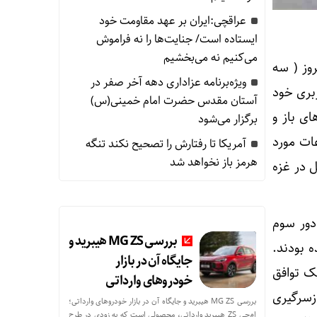
عراقچی:ایران بر عهد مقاومت خود
ایستاده است/ جنایت‌ها را نه فراموش
می‌کنیم نه می‌بخشیم
وز ( سه
ویژه‌برنامه عزاداری دهه آخر صفر در
بری خود
آستان مقدس حضرت امام خمینی(س)
ی باز و
برگزار می‌شود
ات مورد
آمریکا تا رفتارش را تصحیح نکند تنگه
هرمز باز نخواهد شد
ل در غزه
دور سوم
بررسی MG ZS هیبرید و
 بودند.
جایگاه آن در بازار
ک توافق
خودروهای وارداتی
زسرگیری
بررسی MG ZS هیبرید و جایگاه آن در بازار خودروهای وارداتی؛
ام‌جی ZS هیبرید وارداتی، محصولی است که به زودی در طرح