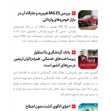
بررسی MG ZS هیبرید و جایگاه آن در
بازار خودروهای وارداتی
بررسی MG ZS هیبرید و جایگاه آن در بازار خودروهای
وارداتی؛ ام‌جی ZS هیبرید وارداتی، محصولی است که به
زودی در طرح جایگزینی فرداموتورز برای خریداران محصولات برند FMC عرضه
خواهد شد و همزمان احتمال عرضه آن برای متقاضیان در بازار وجود دارد.
بانک گردشگری با استقرار
زیرساخت‌های خدماتی، همراه زائران اربعین
در مرزهای کشور است
گودرزی مدیر امور پشتیبانی و املاک بانک گردشگری با اشاره به اقدامات این
بانک در ایام اربعین حسینی گفت: بانک گردشگری با استقرار باجه ویژه خدماتی
در مرز مهران، کیوسک های خودپرداز سیار در مرزهای مهران و شلمچه و توزیع
بیش از ۱۵ هزار بسته ملزومات سفر، تلاش کرده است خدمات مورد نیاز زائران را
در مسیر این سفر معنوی فراهم کند.
اجرای الگوی کشت بدون اصلاح