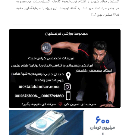
گسترش فولاد شهریار از افتتاح قریب‌الوقوع کارخانه اکسیژن پلنت این مجموعه
در اواخر خردادماه خبر داد. به گفته نیرومند، این پروژه با سرمایه‌گذاری حدود
۱۶.۵ میلیون یورو […]