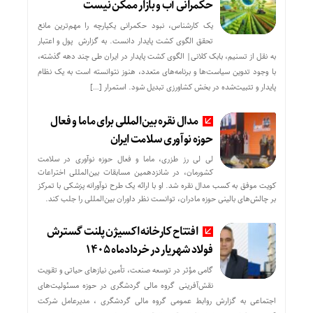
حکمرانی آب و بازار ممکن نیست
یک کارشناس، نبود حکمرانی یکپارچه را مهم‌ترین مانع
تحقق الگوی کشت پایدار دانست. به گزارش پول و اعتبار
به نقل از تسنیم، بابک کلانی| الگوی کشت پایدار در ایران طی چند دهه گذشته،
با وجود تدوین سیاست‌ها و برنامه‌های متعدد، هنوز نتوانسته است به یک نظام
پایدار و تثبیت‌شده در بخش کشاورزی تبدیل شود. استمرار […]
مدال نقره بین‌المللی برای ماما و فعال
حوزه نوآوری سلامت ایران
لی لی رز طزری، ماما و فعال حوزه نوآوری در سلامت
کشورمان، در شانزدهمین مسابقات بین‌المللی اختراعات
کویت موفق به کسب مدال نقره شد. او با ارائه یک طرح نوآورانه پزشکی با تمرکز
بر چالش‌های بالینی حوزه مادران، توانست نظر داوران بین‌المللی را جلب کند.
افتتاح کارخانه اکسیژن پلنت گسترش
فولاد شهریار در خردادماه ۱۴۰۵
گامی مؤثر در توسعه صنعت، تأمین نیازهای حیاتی و تقویت
نقش‌آفرینی گروه مالی گردشگری در حوزه مسئولیت‌های
اجتماعی به گزارش روابط عمومی گروه مالی گردشگری ، مدیرعامل شرکت