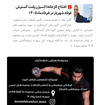
افتتاح کارخانه اکسیژن پلنت گسترش
فولاد شهریار در خردادماه ۱۴۰۵
گامی مؤثر در توسعه صنعت، تأمین نیازهای حیاتی و تقویت
نقش‌آفرینی گروه مالی گردشگری در حوزه مسئولیت‌های
اجتماعی به گزارش روابط عمومی گروه مالی گردشگری ، مدیرعامل شرکت
گسترش فولاد شهریار از افتتاح قریب‌الوقوع کارخانه اکسیژن پلنت این مجموعه
در اواخر خردادماه خبر داد. به گفته نیرومند، این پروژه با سرمایه‌گذاری حدود
۱۶.۵ میلیون یورو […]