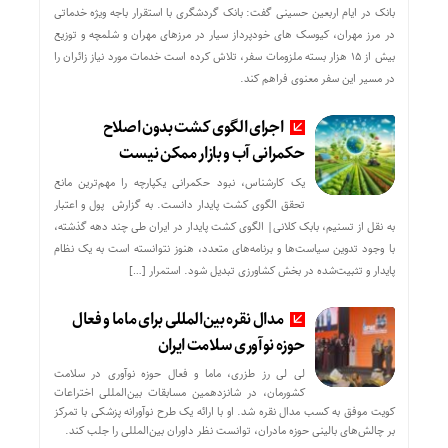
بانک در ایام اربعین حسینی گفت: بانک گردشگری با استقرار باجه ویژه خدماتی
در مرز مهران، کیوسک های خودپرداز سیار در مرزهای مهران و شلمچه و توزیع
بیش از ۱۵ هزار بسته ملزومات سفر، تلاش کرده است خدمات مورد نیاز زائران را
در مسیر این سفر معنوی فراهم کند.
اجرای الگوی کشت بدون اصلاح
حکمرانی آب و بازار ممکن نیست
یک کارشناس، نبود حکمرانی یکپارچه را مهم‌ترین مانع
تحقق الگوی کشت پایدار دانست. به گزارش پول و اعتبار
به نقل از تسنیم، بابک کلانی| الگوی کشت پایدار در ایران طی چند دهه گذشته،
با وجود تدوین سیاست‌ها و برنامه‌های متعدد، هنوز نتوانسته است به یک نظام
پایدار و تثبیت‌شده در بخش کشاورزی تبدیل شود. استمرار […]
مدال نقره بین‌المللی برای ماما و فعال
حوزه نوآوری سلامت ایران
لی لی رز طزری، ماما و فعال حوزه نوآوری در سلامت
کشورمان، در شانزدهمین مسابقات بین‌المللی اختراعات
کویت موفق به کسب مدال نقره شد. او با ارائه یک طرح نوآورانه پزشکی با تمرکز
بر چالش‌های بالینی حوزه مادران، توانست نظر داوران بین‌المللی را جلب کند.