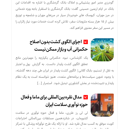
گودرزی مدیر امور پشتیبانی و املاک بانک گردشگری با اشاره به اقدامات این
بانک در ایام اربعین حسینی گفت: بانک گردشگری با استقرار باجه ویژه خدماتی
در مرز مهران، کیوسک های خودپرداز سیار در مرزهای مهران و شلمچه و توزیع
بیش از ۱۵ هزار بسته ملزومات سفر، تلاش کرده است خدمات مورد نیاز زائران را
در مسیر این سفر معنوی فراهم کند.
اجرای الگوی کشت بدون اصلاح
حکمرانی آب و بازار ممکن نیست
یک کارشناس، نبود حکمرانی یکپارچه را مهم‌ترین مانع
تحقق الگوی کشت پایدار دانست. به گزارش پول و اعتبار
به نقل از تسنیم، بابک کلانی| الگوی کشت پایدار در ایران طی چند دهه گذشته،
با وجود تدوین سیاست‌ها و برنامه‌های متعدد، هنوز نتوانسته است به یک نظام
پایدار و تثبیت‌شده در بخش کشاورزی تبدیل شود. استمرار […]
مدال نقره بین‌المللی برای ماما و فعال
حوزه نوآوری سلامت ایران
لی لی رز طزری، ماما و فعال حوزه نوآوری در سلامت
کشورمان، در شانزدهمین مسابقات بین‌المللی اختراعات
کویت موفق به کسب مدال نقره شد. او با ارائه یک طرح نوآورانه پزشکی با تمرکز