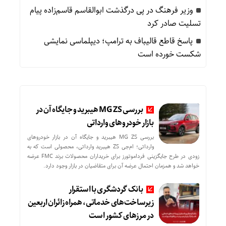
وزیر فرهنگ در پی درگذشت ابوالقاسم قاسم‌زاده پیام
تسلیت صادر کرد
پاسخ قاطع قالیباف به ترامپ؛ دیپلماسی نمایشی
شکست خورده است
بررسی MG ZS هیبرید و جایگاه آن در
بازار خودروهای وارداتی
بررسی MG ZS هیبرید و جایگاه آن در بازار خودروهای
وارداتی؛ ام‌جی ZS هیبرید وارداتی، محصولی است که به
زودی در طرح جایگزینی فرداموتورز برای خریداران محصولات برند FMC عرضه
خواهد شد و همزمان احتمال عرضه آن برای متقاضیان در بازار وجود دارد.
بانک گردشگری با استقرار
زیرساخت‌های خدماتی، همراه زائران اربعین
در مرزهای کشور است