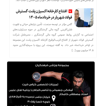
بر چالش‌های بالینی حوزه مادران، توانست نظر داوران بین‌المللی را جلب کند.
افتتاح کارخانه اکسیژن پلنت گسترش
فولاد شهریار در خردادماه ۱۴۰۵
گامی مؤثر در توسعه صنعت، تأمین نیازهای حیاتی و تقویت
نقش‌آفرینی گروه مالی گردشگری در حوزه مسئولیت‌های
اجتماعی به گزارش روابط عمومی گروه مالی گردشگری ، مدیرعامل شرکت
گسترش فولاد شهریار از افتتاح قریب‌الوقوع کارخانه اکسیژن پلنت این مجموعه
در اواخر خردادماه خبر داد. به گفته نیرومند، این پروژه با سرمایه‌گذاری حدود
۱۶.۵ میلیون یورو […]