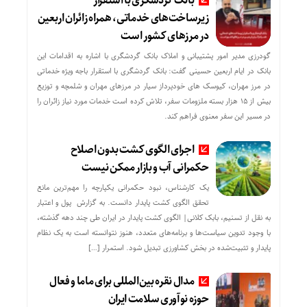
بانک گردشگری با استقرار
زیرساخت‌های خدماتی، همراه زائران اربعین
در مرزهای کشور است
گودرزی مدیر امور پشتیبانی و املاک بانک گردشگری با اشاره به اقدامات این
بانک در ایام اربعین حسینی گفت: بانک گردشگری با استقرار باجه ویژه خدماتی
در مرز مهران، کیوسک های خودپرداز سیار در مرزهای مهران و شلمچه و توزیع
بیش از ۱۵ هزار بسته ملزومات سفر، تلاش کرده است خدمات مورد نیاز زائران را
در مسیر این سفر معنوی فراهم کند.
اجرای الگوی کشت بدون اصلاح
حکمرانی آب و بازار ممکن نیست
یک کارشناس، نبود حکمرانی یکپارچه را مهم‌ترین مانع
تحقق الگوی کشت پایدار دانست. به گزارش پول و اعتبار
به نقل از تسنیم، بابک کلانی| الگوی کشت پایدار در ایران طی چند دهه گذشته،
با وجود تدوین سیاست‌ها و برنامه‌های متعدد، هنوز نتوانسته است به یک نظام
پایدار و تثبیت‌شده در بخش کشاورزی تبدیل شود. استمرار […]
مدال نقره بین‌المللی برای ماما و فعال
حوزه نوآوری سلامت ایران