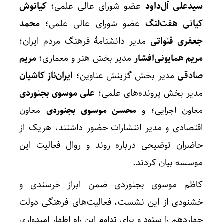
سیدعلی آل‌داود
عضو شورای عالی علمی؛
کیانوش
کیانی هفت‌لنگ
عضو شورای عالی علمی؛
محمد
جعفری قنواتی
مدیر دانشنامۀ فرهنگ مردم ایران؛
مریم همایونی‌افشار
مدیر بخش هنر و معماری؛
مریم
صادقی
مدیر بخش گزینش عناوین؛
ایران‌ناز کاشیان
مدیر بخش پرونده‌های علمی؛
علی موسوی بجنوردی
معاون اجرایی؛ و
محسن موسوی بجنوردی
معاون
اقتصادی و مدیر انتشارات حضور داشتند، هریک از
حاضران توضیحی درباره روند و روال فعالیت این
موسسه بیان کردند.
کاظم موسوی بجنوردی ضمن ابراز خرسندی و
خشنودی از این نشست، فعالیت‌های فرهنگی دولت
چهاردهم را ستود و برای تداوم این راه اظهار امیدواری