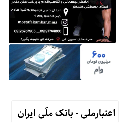
اعتبارملی - بانک ملّی ایران