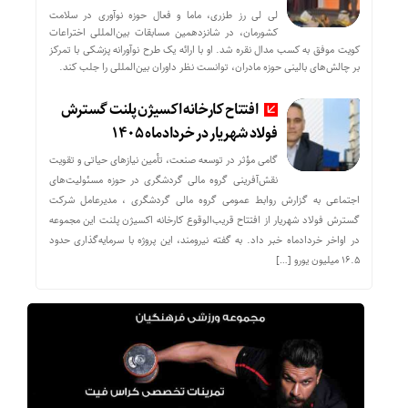
لی لی رز طزری، ماما و فعال حوزه نوآوری در سلامت
کشورمان، در شانزدهمین مسابقات بین‌المللی اختراعات
کویت موفق به کسب مدال نقره شد. او با ارائه یک طرح نوآورانه پزشکی با تمرکز
بر چالش‌های بالینی حوزه مادران، توانست نظر داوران بین‌المللی را جلب کند.
افتتاح کارخانه اکسیژن پلنت گسترش
فولاد شهریار در خردادماه ۱۴۰۵
گامی مؤثر در توسعه صنعت، تأمین نیازهای حیاتی و تقویت
نقش‌آفرینی گروه مالی گردشگری در حوزه مسئولیت‌های
اجتماعی به گزارش روابط عمومی گروه مالی گردشگری ، مدیرعامل شرکت
گسترش فولاد شهریار از افتتاح قریب‌الوقوع کارخانه اکسیژن پلنت این مجموعه
در اواخر خردادماه خبر داد. به گفته نیرومند، این پروژه با سرمایه‌گذاری حدود
۱۶.۵ میلیون یورو […]