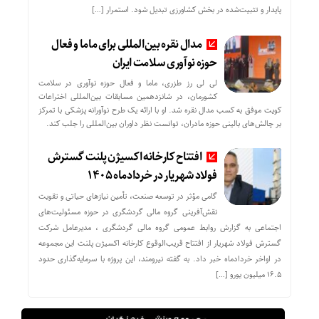
پایدار و تثبیت‌شده در بخش کشاورزی تبدیل شود. استمرار […]
مدال نقره بین‌المللی برای ماما و فعال
حوزه نوآوری سلامت ایران
لی لی رز طزری، ماما و فعال حوزه نوآوری در سلامت
کشورمان، در شانزدهمین مسابقات بین‌المللی اختراعات
کویت موفق به کسب مدال نقره شد. او با ارائه یک طرح نوآورانه پزشکی با تمرکز
بر چالش‌های بالینی حوزه مادران، توانست نظر داوران بین‌المللی را جلب کند.
افتتاح کارخانه اکسیژن پلنت گسترش
فولاد شهریار در خردادماه ۱۴۰۵
گامی مؤثر در توسعه صنعت، تأمین نیازهای حیاتی و تقویت
نقش‌آفرینی گروه مالی گردشگری در حوزه مسئولیت‌های
اجتماعی به گزارش روابط عمومی گروه مالی گردشگری ، مدیرعامل شرکت
گسترش فولاد شهریار از افتتاح قریب‌الوقوع کارخانه اکسیژن پلنت این مجموعه
در اواخر خردادماه خبر داد. به گفته نیرومند، این پروژه با سرمایه‌گذاری حدود
۱۶.۵ میلیون یورو […]