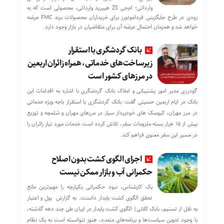
وارداتی؛ ام‌جی ZS هیبرید وارداتی، محصولی است که به
زودی در طرح جایگزینی فرداموتورز برای خریداران محصولات برند FMC عرضه
خواهد شد و همزمان احتمال عرضه آن برای متقاضیان در بازار وجود دارد.
بانک گردشگری با استقرار
زیرساخت‌های خدماتی، همراه زائران اربعین
در مرزهای کشور است
گودرزی مدیر امور پشتیبانی و املاک بانک گردشگری با اشاره به اقدامات این
بانک در ایام اربعین حسینی گفت: بانک گردشگری با استقرار باجه ویژه خدماتی
در مرز مهران، کیوسک های خودپرداز سیار در مرزهای مهران و شلمچه و توزیع
بیش از ۱۵ هزار بسته ملزومات سفر، تلاش کرده است خدمات مورد نیاز زائران را
در مسیر این سفر معنوی فراهم کند.
اجرای الگوی کشت بدون اصلاح
حکمرانی آب و بازار ممکن نیست
یک کارشناس، نبود حکمرانی یکپارچه را مهم‌ترین مانع
تحقق الگوی کشت پایدار دانست. به گزارش پول و اعتبار
به نقل از تسنیم، بابک کلانی| الگوی کشت پایدار در ایران طی چند دهه گذشته،
با وجود تدوین سیاست‌ها و برنامه‌های متعدد، هنوز نتوانسته است به یک نظام