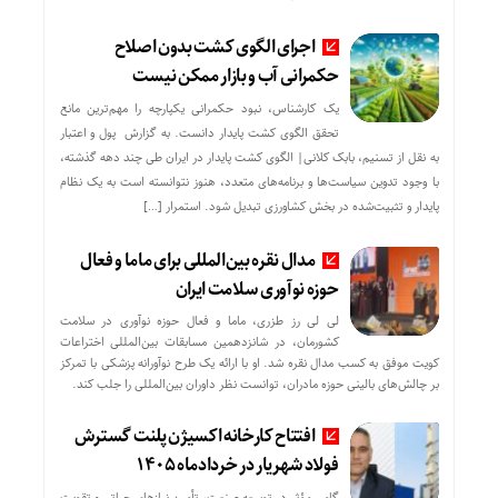
اجرای الگوی کشت بدون اصلاح
حکمرانی آب و بازار ممکن نیست
یک کارشناس، نبود حکمرانی یکپارچه را مهم‌ترین مانع
تحقق الگوی کشت پایدار دانست. به گزارش پول و اعتبار
به نقل از تسنیم، بابک کلانی| الگوی کشت پایدار در ایران طی چند دهه گذشته،
با وجود تدوین سیاست‌ها و برنامه‌های متعدد، هنوز نتوانسته است به یک نظام
پایدار و تثبیت‌شده در بخش کشاورزی تبدیل شود. استمرار […]
مدال نقره بین‌المللی برای ماما و فعال
حوزه نوآوری سلامت ایران
لی لی رز طزری، ماما و فعال حوزه نوآوری در سلامت
کشورمان، در شانزدهمین مسابقات بین‌المللی اختراعات
کویت موفق به کسب مدال نقره شد. او با ارائه یک طرح نوآورانه پزشکی با تمرکز
بر چالش‌های بالینی حوزه مادران، توانست نظر داوران بین‌المللی را جلب کند.
افتتاح کارخانه اکسیژن پلنت گسترش
فولاد شهریار در خردادماه ۱۴۰۵
گامی مؤثر در توسعه صنعت، تأمین نیازهای حیاتی و تقویت