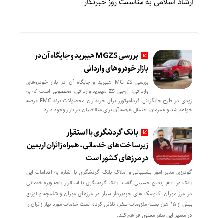
ارشاد اسلامی به مناسبت روز خبرنگار
بررسی MG ZS هیبرید و جایگاه آن در
بازار خودروهای وارداتی
بررسی MG ZS هیبرید و جایگاه آن در بازار خودروهای
وارداتی؛ ام‌جی ZS هیبرید وارداتی، محصولی است که به
زودی در طرح جایگزینی فرداموتورز برای خریداران محصولات برند FMC عرضه
خواهد شد و همزمان احتمال عرضه آن برای متقاضیان در بازار وجود دارد.
بانک گردشگری با استقرار
زیرساخت‌های خدماتی، همراه زائران اربعین
در مرزهای کشور است
گودرزی مدیر امور پشتیبانی و املاک بانک گردشگری با اشاره به اقدامات این
بانک در ایام اربعین حسینی گفت: بانک گردشگری با استقرار باجه ویژه خدماتی
در مرز مهران، کیوسک های خودپرداز سیار در مرزهای مهران و شلمچه و توزیع
بیش از ۱۵ هزار بسته ملزومات سفر، تلاش کرده است خدمات مورد نیاز زائران را
در مسیر این سفر معنوی فراهم کند.