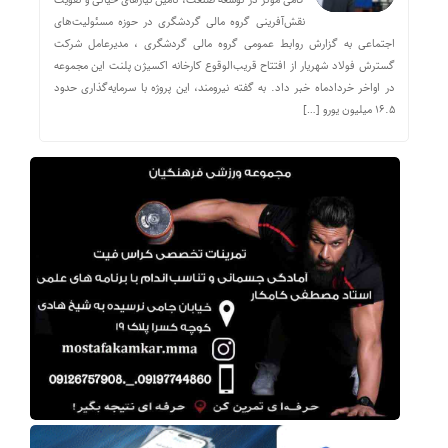
نقش‌آفرینی گروه مالی گردشگری در حوزه مسئولیت‌های
اجتماعی به گزارش روابط عمومی گروه مالی گردشگری ، مدیرعامل شرکت
گسترش فولاد شهریار از افتتاح قریب‌الوقوع کارخانه اکسیژن پلنت این مجموعه
در اواخر خردادماه خبر داد. به گفته نیرومند، این پروژه با سرمایه‌گذاری حدود
۱۶.۵ میلیون یورو […]