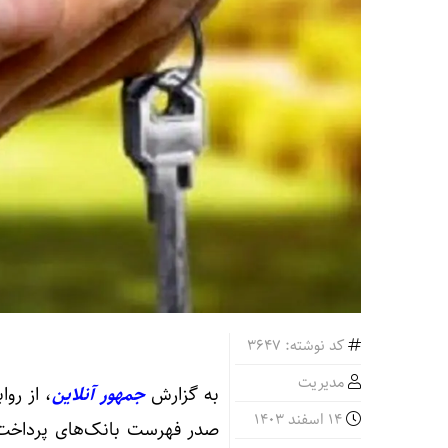
کد نوشته: 3647
مدیریت
به گزارش
جمهور آنلاین
، از رو
14 اسفند 1403
صدر فهرست بانک‌های پرداخت‌ک