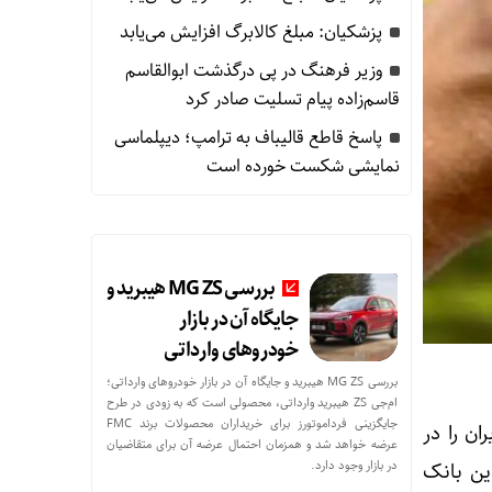
پزشکیان: مبلغ کالابرگ افزایش می‌یابد
وزیر فرهنگ در پی درگذشت ابوالقاسم
قاسم‌زاده پیام تسلیت صادر کرد
پاسخ قاطع قالیباف به ترامپ؛ دیپلماسی
نمایشی شکست خورده است
بررسی MG ZS هیبرید و
جایگاه آن در بازار
خودروهای وارداتی
بررسی MG ZS هیبرید و جایگاه آن در بازار خودروهای وارداتی؛
ام‌جی ZS هیبرید وارداتی، محصولی است که به زودی در طرح
جایگزینی فرداموتورز برای خریداران محصولات برند FMC
ان را در
عرضه خواهد شد و همزمان احتمال عرضه آن برای متقاضیان
در بازار وجود دارد.
ین بانک