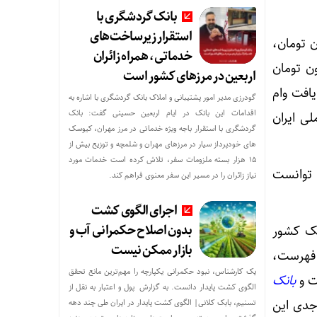
بانک گردشگری با
استقرار زیرساخت‌های
 سقف وام ودیعه مسکن در شهر تهران تا ۲۰۰ میلیون تومان،
خدماتی، همراه زائران
در سایر شهرها ۱۰۰ میلیون تومان و در روستاها ۴۰ میلیون تومان
اربعین در مرزهای کشور است
متقاضی موفق به دریافت وام
گودرزی مدیر امور پشتیبانی و املاک بانک گردشگری با اشاره به
اقدامات این بانک در ایام اربعین حسینی گفت: بانک
ی ایران
گردشگری با استقرار باجه ویژه خدماتی در مرز مهران، کیوسک
های خودپرداز سیار در مرزهای مهران و شلمچه و توزیع بیش از
۱۵ هزار بسته ملزومات سفر، تلاش کرده است خدمات مورد
 توانست
نیاز زائران را در مسیر این سفر معنوی فراهم کند.
اجرای الگوی کشت
بدون اصلاح حکمرانی آب و
انک کشور
بازار ممکن نیست
 فهرست،
یک کارشناس، نبود حکمرانی یکپارچه را مهم‌ترین مانع تحقق
بانک
الگوی کشت پایدار دانست. به گزارش پول و اعتبار به نقل از
 جدی این
تسنیم، بابک کلانی| الگوی کشت پایدار در ایران طی چند دهه