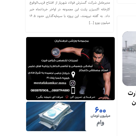
مدیرعامل شرکت گسترش فولاد شهریار از افتتاح قریب‌الوقوع
کارخانه اکسیژن پلنت این مجموعه در اواخر خردادماه خبر
داد. به گفته نیرومند، این پروژه با سرمایه‌گذاری حدود ۱۶.۵
میلیون یورو […]
رت