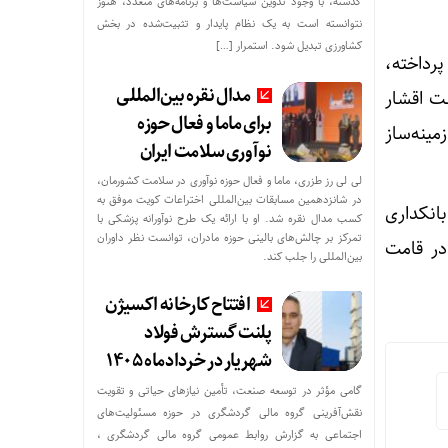
گذشته، با وجود تدوین سیاست‌ها و برنامه‌های متعدد، هنوز
نتوانسته است به یک نظام پایدار و تثبیت‌شده در بخش
کشاورزی تبدیل شود. استمرار […]
پرداخته،
مدال نقره بین‌المللی
ست اقشار
برای ماما و فعال حوزه
مینه‌ساز
نوآوری سلامت ایران
لی لی رز طزری، ماما و فعال حوزه نوآوری در سلامت کشورمان،
در شانزدهمین مسابقات بین‌المللی اختراعات کویت موفق به
انکداری
کسب مدال نقره شد. او با ارائه یک طرح نوآورانه پزشکی با
تمرکز بر چالش‌های بالینی حوزه مادران، توانست نظر داوران
در قامت
بین‌المللی را جلب کند.
افتتاح کارخانه اکسیژن
پلنت گسترش فولاد
شهریار در خردادماه ۱۴۰۵
گامی مؤثر در توسعه صنعت، تأمین نیازهای حیاتی و تقویت
نقش‌آفرینی گروه مالی گردشگری در حوزه مسئولیت‌های
اجتماعی به گزارش روابط عمومی گروه مالی گردشگری ،