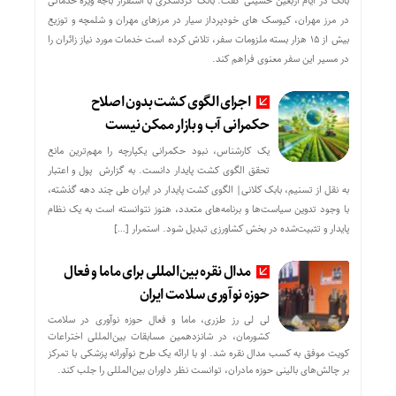
بانک در ایام اربعین حسینی گفت: بانک گردشگری با استقرار باجه ویژه خدماتی
در مرز مهران، کیوسک های خودپرداز سیار در مرزهای مهران و شلمچه و توزیع
بیش از ۱۵ هزار بسته ملزومات سفر، تلاش کرده است خدمات مورد نیاز زائران را
در مسیر این سفر معنوی فراهم کند.
اجرای الگوی کشت بدون اصلاح
حکمرانی آب و بازار ممکن نیست
یک کارشناس، نبود حکمرانی یکپارچه را مهم‌ترین مانع
تحقق الگوی کشت پایدار دانست. به گزارش پول و اعتبار
به نقل از تسنیم، بابک کلانی| الگوی کشت پایدار در ایران طی چند دهه گذشته،
با وجود تدوین سیاست‌ها و برنامه‌های متعدد، هنوز نتوانسته است به یک نظام
پایدار و تثبیت‌شده در بخش کشاورزی تبدیل شود. استمرار […]
مدال نقره بین‌المللی برای ماما و فعال
حوزه نوآوری سلامت ایران
لی لی رز طزری، ماما و فعال حوزه نوآوری در سلامت
کشورمان، در شانزدهمین مسابقات بین‌المللی اختراعات
کویت موفق به کسب مدال نقره شد. او با ارائه یک طرح نوآورانه پزشکی با تمرکز
بر چالش‌های بالینی حوزه مادران، توانست نظر داوران بین‌المللی را جلب کند.