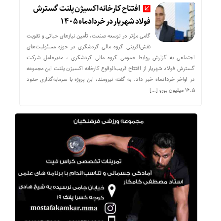
افتتاح کارخانه اکسیژن پلنت گسترش
فولاد شهریار در خردادماه ۱۴۰۵
گامی مؤثر در توسعه صنعت، تأمین نیازهای حیاتی و تقویت
نقش‌آفرینی گروه مالی گردشگری در حوزه مسئولیت‌های
اجتماعی به گزارش روابط عمومی گروه مالی گردشگری ، مدیرعامل شرکت
گسترش فولاد شهریار از افتتاح قریب‌الوقوع کارخانه اکسیژن پلنت این مجموعه
در اواخر خردادماه خبر داد. به گفته نیرومند، این پروژه با سرمایه‌گذاری حدود
۱۶.۵ میلیون یورو […]