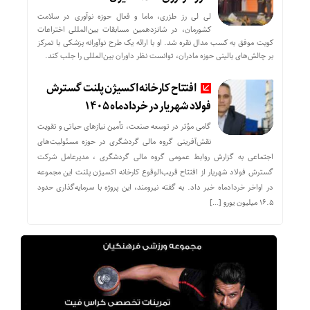
لی لی رز طزری، ماما و فعال حوزه نوآوری در سلامت
کشورمان، در شانزدهمین مسابقات بین‌المللی اختراعات
کویت موفق به کسب مدال نقره شد. او با ارائه یک طرح نوآورانه پزشکی با تمرکز
بر چالش‌های بالینی حوزه مادران، توانست نظر داوران بین‌المللی را جلب کند.
افتتاح کارخانه اکسیژن پلنت گسترش
فولاد شهریار در خردادماه ۱۴۰۵
گامی مؤثر در توسعه صنعت، تأمین نیازهای حیاتی و تقویت
نقش‌آفرینی گروه مالی گردشگری در حوزه مسئولیت‌های
اجتماعی به گزارش روابط عمومی گروه مالی گردشگری ، مدیرعامل شرکت
گسترش فولاد شهریار از افتتاح قریب‌الوقوع کارخانه اکسیژن پلنت این مجموعه
در اواخر خردادماه خبر داد. به گفته نیرومند، این پروژه با سرمایه‌گذاری حدود
۱۶.۵ میلیون یورو […]