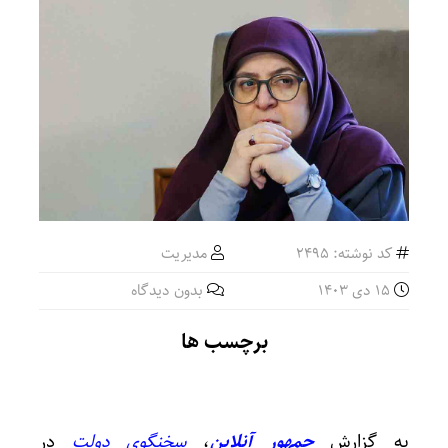
حمایت 
کد نوشته: 2495
مدیریت
15 دی 1403
بدون دیدگاه
برچسب ها
به گزارش
جمهور آنلاین
،
سخنگوی دولت
در