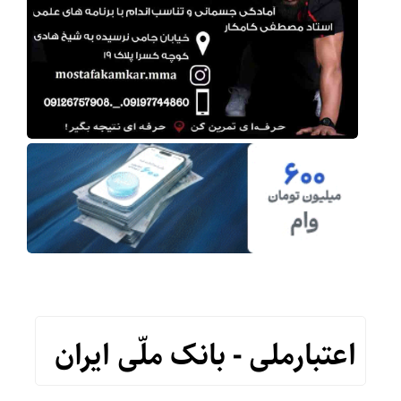
اعتبارملی - بانک ملّی ایران