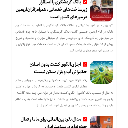
بانک گردشگری با استقرار
زیرساخت‌های خدماتی، همراه زائران اربعین
در مرزهای کشور است
گودرزی مدیر امور پشتیبانی و املاک بانک گردشگری با اشاره به اقدامات این
بانک در ایام اربعین حسینی گفت: بانک گردشگری با استقرار باجه ویژه خدماتی
در مرز مهران، کیوسک های خودپرداز سیار در مرزهای مهران و شلمچه و توزیع
بیش از ۱۵ هزار بسته ملزومات سفر، تلاش کرده است خدمات مورد نیاز زائران را
در مسیر این سفر معنوی فراهم کند.
اجرای الگوی کشت بدون اصلاح
حکمرانی آب و بازار ممکن نیست
یک کارشناس، نبود حکمرانی یکپارچه را مهم‌ترین مانع
تحقق الگوی کشت پایدار دانست. به گزارش پول و اعتبار
به نقل از تسنیم، بابک کلانی| الگوی کشت پایدار در ایران طی چند دهه گذشته،
با وجود تدوین سیاست‌ها و برنامه‌های متعدد، هنوز نتوانسته است به یک نظام
پایدار و تثبیت‌شده در بخش کشاورزی تبدیل شود. استمرار […]
مدال نقره بین‌المللی برای ماما و فعال
حوزه نوآوری سلامت ایران