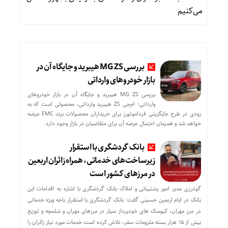
می‌کنیم
بررسی MG ZS هیبرید و جایگاه آن در
بازار خودروهای وارداتی
بررسی MG ZS هیبرید و جایگاه آن در بازار خودروهای
وارداتی؛ ام‌جی ZS هیبرید وارداتی، محصولی است که به
زودی در طرح جایگزینی فرداموتورز برای خریداران محصولات برند FMC عرضه
خواهد شد و همزمان احتمال عرضه آن برای متقاضیان در بازار وجود دارد.
بانک گردشگری با استقرار
زیرساخت‌های خدماتی، همراه زائران اربعین
در مرزهای کشور است
گودرزی مدیر امور پشتیبانی و املاک بانک گردشگری با اشاره به اقدامات این
بانک در ایام اربعین حسینی گفت: بانک گردشگری با استقرار باجه ویژه خدماتی
در مرز مهران، کیوسک های خودپرداز سیار در مرزهای مهران و شلمچه و توزیع
بیش از ۱۵ هزار بسته ملزومات سفر، تلاش کرده است خدمات مورد نیاز زائران را