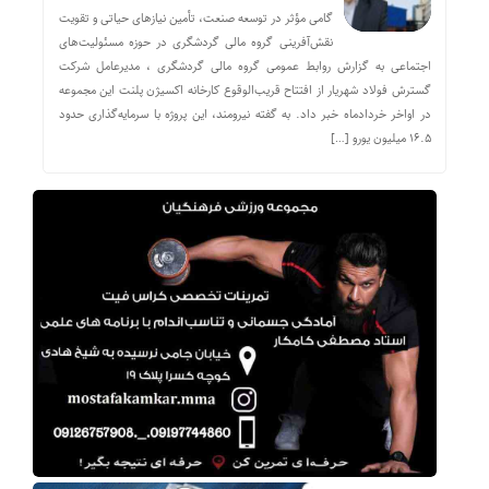
گامی مؤثر در توسعه صنعت، تأمین نیازهای حیاتی و تقویت
نقش‌آفرینی گروه مالی گردشگری در حوزه مسئولیت‌های
اجتماعی به گزارش روابط عمومی گروه مالی گردشگری ، مدیرعامل شرکت
گسترش فولاد شهریار از افتتاح قریب‌الوقوع کارخانه اکسیژن پلنت این مجموعه
در اواخر خردادماه خبر داد. به گفته نیرومند، این پروژه با سرمایه‌گذاری حدود
۱۶.۵ میلیون یورو […]