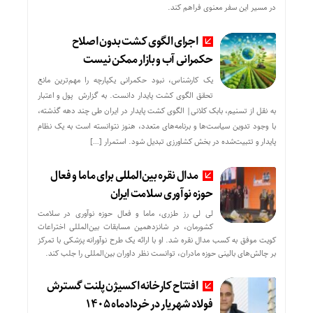
در مسیر این سفر معنوی فراهم کند.
اجرای الگوی کشت بدون اصلاح
حکمرانی آب و بازار ممکن نیست
یک کارشناس، نبود حکمرانی یکپارچه را مهم‌ترین مانع
تحقق الگوی کشت پایدار دانست. به گزارش پول و اعتبار
به نقل از تسنیم، بابک کلانی| الگوی کشت پایدار در ایران طی چند دهه گذشته،
با وجود تدوین سیاست‌ها و برنامه‌های متعدد، هنوز نتوانسته است به یک نظام
پایدار و تثبیت‌شده در بخش کشاورزی تبدیل شود. استمرار […]
مدال نقره بین‌المللی برای ماما و فعال
حوزه نوآوری سلامت ایران
لی لی رز طزری، ماما و فعال حوزه نوآوری در سلامت
کشورمان، در شانزدهمین مسابقات بین‌المللی اختراعات
کویت موفق به کسب مدال نقره شد. او با ارائه یک طرح نوآورانه پزشکی با تمرکز
بر چالش‌های بالینی حوزه مادران، توانست نظر داوران بین‌المللی را جلب کند.
افتتاح کارخانه اکسیژن پلنت گسترش
فولاد شهریار در خردادماه ۱۴۰۵