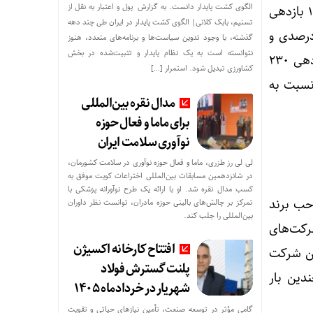
الگوی کشت پایدار دانست. به گزارش پول و اعتبار به نقل از
مقایسه بازدهی شاخص‌ها نشان‌دهنده آن است که شاخص صنعت انبوه‌سازی از بهمن ماه ۱۴۰۰ بازدهی
تسنیم، بابک کلانی| الگوی کشت پایدار در ایران طی چند دهه
به ثبت رسانده است؛ این در حالی است که شاخص کل بورس بازدهی ۱۱۸ درصدی و
گذشته، با وجود تدوین سیاست‌ها و برنامه‌های متعدد، هنوز
نتوانسته است به یک نظام پایدار و تثبیت‌شده در بخش
قیمت سکه طلا بعنوان نماینده تورم، دلار، نقدینگی و شرایط اقتصادی خارج از جو بورس بازدهی ۲۳۰
کشاورزی تبدیل شود. استمرار […]
نسبت به
مدال نقره بین‌المللی
برای ماما و فعال حوزه
نوآوری سلامت ایران
لی لی رز طزری، ماما و فعال حوزه نوآوری در سلامت کشورمان،
در شانزدهمین مسابقات بین‌المللی اختراعات کویت موفق به
کسب مدال نقره شد. او با ارائه یک طرح نوآورانه پزشکی با
حب برند
تمرکز بر چالش‌های بالینی حوزه مادران، توانست نظر داوران
بین‌المللی را جلب کند.
رکت‌های
افتتاح کارخانه اکسیژن
ین شرکت
پلنت گسترش فولاد
ا چندین بار
شهریار در خردادماه ۱۴۰۵
گامی مؤثر در توسعه صنعت، تأمین نیازهای حیاتی و تقویت