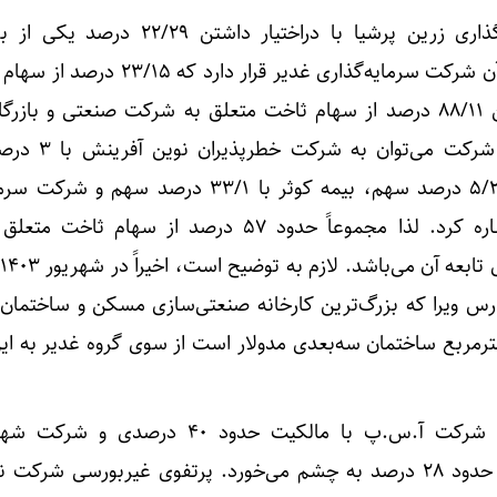
درحال حاضر، شرکت سرمایه‌گذاری زرین پرشیا با دراختیار داشتن
سهامداران ثاخت است. بعد از آن شرکت سرمایه‌گذاری غدیر قرار د
از آن خود کرده است. همچنین ۸۸/۱۱ درصد از سهام ثاخت متعلق به شرکت صنعتی و با
است. از دیگر سهامداران این شرکت
شرکت آفتاب ریحانه نشان با ۵/۲ درصد سهم، بیمه کوثر با ۳۳/۱ درصد س
هرمس با ۲۴/۱درصد سهم اشاره کرد. لذا مجموعاً حدود ۵۷ درصد از سهام 
ارس ویرا که بزرگ‌ترین کارخانه صنعتی‌سازی مسکن و ساختمان 
ﻟﯿﺪ ﺳﺎﻻﻧﻪ ۶٠٠ هزار مترمربع ﺳﺎﺧﺘﻤﺎن ﺳﻪ‌ﺑﻌﺪی ﻣﺪوﻻر است از سوی گروه غدیر به
در پرتفوی بورسی شرکت نام شرکت آ.س.پ با مالکیت حدود ۴۰ در
خانه‌سازی باغمیشه با مالکیت حدود ۲۸ درصد به چشم می‌خورد. پرتفوی غیربورسی ش