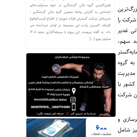
نقش‌آفرینی گروه مالی گردشگری در حوزه مسئولیت‌های
 ۲۲/۲۹ درصد یکی از بزرگ‌ترین
اجتماعی به گزارش روابط عمومی گروه مالی گردشگری ،
ارد که ۲۳/۱۵ درصد از سهام شرکت را
مدیرعامل شرکت گسترش فولاد شهریار از افتتاح قریب‌الوقوع
کارخانه اکسیژن پلنت این مجموعه در اواخر خردادماه خبر
زرگانی غدیر
داد. به گفته نیرومند، این پروژه با سرمایه‌گذاری حدود ۱۶.۵
میلیون یورو […]
 می‌توان به شرکت خطرپذیران نوین آفرینش با ۳ درصد سهم،
هم و شرکت سرمایه‌گستر
ثاخت متعلق به گروه
سرمایه‌گذاری غدیر و شرکت‌های تابعه آن می‌باشد. لازم به توضیح است، اخیراً در شهریور ۱۴۰۳ مدیریت
کشور با
 این شرکت
صدی و شرکت شهرسازی و
رکت نیز شامل