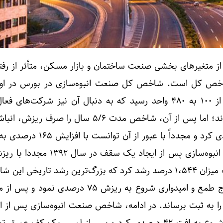
ز متغیرهای بخشی صنعت ساختمان و بازار مسکن، متأثر از رفتار
شاخص کل است. شاخص کل صنعت انبوه‌سازی در بورس در او
۱۳۸۳ با افزایش ۳۷۵ درصدی از ۱۰۰ به ۴۸۰ واحد رسید که به دنبال آن نیز شرکت‌ها
صنعت با رشد خوبی همراه شدند؛ اما پس از آن، شاخص مدت ۵/۶ سال را ص
نوسانات زیر مقاومت ۴۸۰ واحدی کرد و مجدداً با عبور از
۱۲۹۸ واحد دست یابد. شاخص انبوه‌سازی پس از ایجاد یک سق
شد و طی مدت ۵ سال زمان، به میزان ۱،۵۴۴ درصد رشد کرد که بزرگ‌ترین رشد تاریخی
و پس از ایجاد یک سقف در اوج طمع و امیدواری شروع به ریزش ۷۵ درصدی
 درصد صعود را به ثبت برساند. در ادامه، شاخص صنعت انبوه‌سازی پس از