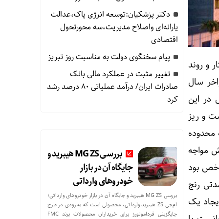
دکتر پزشکیان:توسعه انرژی پاک،عدالت
یارانه‌ای واصلاح مدیریت،سه محورتحول
اقتصادی
پیام سخنگوی دولت به مناسبت روز تبریز
 و روند
تغییر مثبت در عملکرد مالی بانک
اخر سال
صادرات ایران/ درآمد عملیاتی 80 درصد رشد
ی فعال در این
کرد
رف ریزش، انباشت و ریز
 آن توانست با افزایش ۱۶۵ درصدی به محدوده
ف در سال ۱۳۹۲ مجددا با ریزش مواجه
بررسی MG ZS هیبرید و
جایگاه آن در بازار
 این شاخص بود
خودروهای وارداتی
 نمود و پس از مدتی رنج
بررسی MG ZS هیبرید و جایگاه آن در بازار خودروهای وارداتی؛
 ایجاد یک
ام‌جی ZS هیبرید وارداتی، محصولی است که به زودی در طرح
جایگزینی فرداموتورز برای خریداران محصولات برند FMC