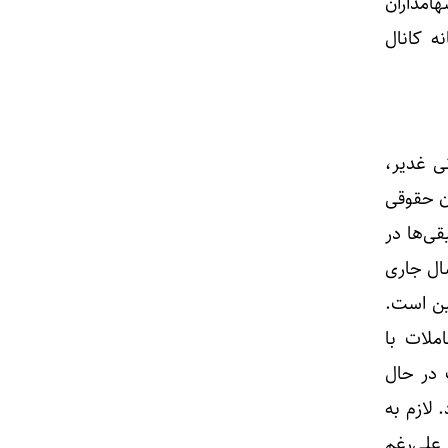
هامداران
ه کانال
ی غدیر،
ن حقوقی
قی‌ها در
ال جاری
د سهم)، بسیار پایین است.
م معاملات با
 در حال
 لازم به
علی‌رغم