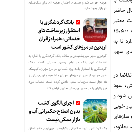
میق توانست با
عرضه خواهد شد و همزمان احتمال عرضه آن برای متقاضیان
در بازار وجود دارد.
اجه شد که در حال حاضر
این صنعت، محدوده ۱۵،۵۰۰ واحد حمایت معتبر
بانک گردشگری با
استقرار زیرساخت‌های
شاخص می‌باشد که با حفظ آن می‌توان به اهداف ۱۹ و ۲۱ هزار واحد فکر کرد؛ اما اگر حمایت ۱۵،۵۰۰
خدماتی، همراه زائران
 دارد تا به
اربعین در مرزهای کشور است
ضای سهم
گودرزی مدیر امور پشتیبانی و املاک بانک گردشگری با اشاره به
اقدامات این بانک در ایام اربعین حسینی گفت: بانک
گردشگری با استقرار باجه ویژه خدماتی در مرز مهران، کیوسک
یل افزایش تقاضا در
های خودپرداز سیار در مرزهای مهران و شلمچه و توزیع بیش از
۱۵ هزار بسته ملزومات سفر، تلاش کرده است خدمات مورد
وش، سود
نیاز زائران را در مسیر این سفر معنوی فراهم کند.
ش شود و
اجرای الگوی کشت
یار خوبی
بدون اصلاح حکمرانی آب و
ورم و ساخت و سازهای
بازار ممکن نیست
 بعلاوه،
یک کارشناس، نبود حکمرانی یکپارچه را مهم‌ترین مانع تحقق