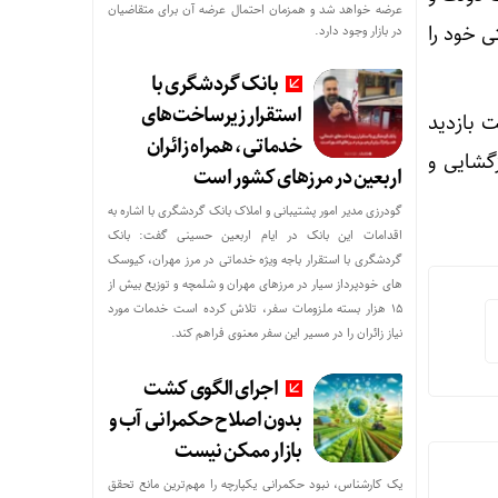
عرضه خواهد شد و همزمان احتمال عرضه آن برای متقاضیان
ی خود را
در بازار وجود دارد.
بانک گردشگری با
استقرار زیرساخت‌های
و آخرین مهلت بازدید
خدماتی، همراه زائران
 ماه نیز زمان رمزگشایی و
اربعین در مرزهای کشور است
گودرزی مدیر امور پشتیبانی و املاک بانک گردشگری با اشاره به
اقدامات این بانک در ایام اربعین حسینی گفت: بانک
گردشگری با استقرار باجه ویژه خدماتی در مرز مهران، کیوسک
های خودپرداز سیار در مرزهای مهران و شلمچه و توزیع بیش از
۱۵ هزار بسته ملزومات سفر، تلاش کرده است خدمات مورد
نیاز زائران را در مسیر این سفر معنوی فراهم کند.
اجرای الگوی کشت
بدون اصلاح حکمرانی آب و
بازار ممکن نیست
یک کارشناس، نبود حکمرانی یکپارچه را مهم‌ترین مانع تحقق