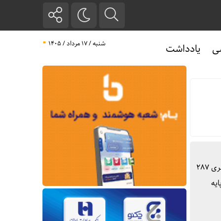
شنبه / ۱۷ مرداد / ۱۴۰۵
ی
یادداشت
به گزارش جمهور آنلاین، سعید غلامی باغی عضو هیات مدیره و معاون بهره برداری و فروش اموال منقول اظهار کرد: در مزایده سراسری ۲۸۷
لا با قیمت پایه