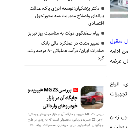
دکتر پزشکیان:توسعه انرژی پاک،عدالت
یارانه‌ای واصلاح مدیریت،سه محورتحول
اقتصادی
پیام سخنگوی دولت به مناسبت روز تبریز
ل منقول
تغییر مثبت در عملکرد مالی بانک
ی ۲۸۷ اموال منقول که از تاریخ ۷ بهمن ماه آغاز شده و تا ۱۶ بهمن ادامه
صادرات ایران/ درآمد عملیاتی 80 درصد رشد
کرد
پایه بیش از ۵۶ هزار میلیارد ریال عرضه
، انواع
بررسی MG ZS هیبرید و
تجهیزات
جایگاه آن در بازار
خودروهای وارداتی
بررسی MG ZS هیبرید و جایگاه آن در بازار خودروهای وارداتی؛
ول زمان
ام‌جی ZS هیبرید وارداتی، محصولی است که به زودی در طرح
جایگزینی فرداموتورز برای خریداران محصولات برند FMC
ک دولت و