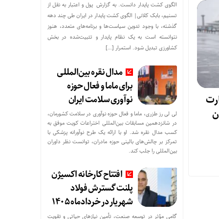
الگوی کشت پایدار دانست. به گزارش پول و اعتبار به نقل از
تسنیم، بابک کلانی| الگوی کشت پایدار در ایران طی چند دهه
گذشته، با وجود تدوین سیاست‌ها و برنامه‌های متعدد، هنوز
نتوانسته است به یک نظام پایدار و تثبیت‌شده در بخش
کشاورزی تبدیل شود. استمرار […]
مدال نقره بین‌المللی
برای ماما و فعال حوزه
رت
نوآوری سلامت ایران
لی لی رز طزری، ماما و فعال حوزه نوآوری در سلامت کشورمان،
در شانزدهمین مسابقات بین‌المللی اختراعات کویت موفق به
کسب مدال نقره شد. او با ارائه یک طرح نوآورانه پزشکی با
تمرکز بر چالش‌های بالینی حوزه مادران، توانست نظر داوران
بین‌المللی را جلب کند.
افتتاح کارخانه اکسیژن
پلنت گسترش فولاد
شهریار در خردادماه ۱۴۰۵
گامی مؤثر در توسعه صنعت، تأمین نیازهای حیاتی و تقویت