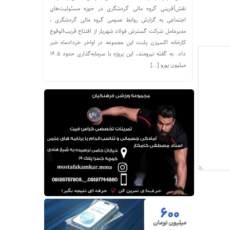
نقش‌آفرینی گروه مالی گردشگری در حوزه مسئولیت‌های
اجتماعی به گزارش روابط عمومی گروه مالی گردشگری ،
مدیرعامل شرکت گسترش فولاد شهریار از افتتاح قریب‌الوقوع
کارخانه اکسیژن پلنت این مجموعه در اواخر خردادماه خبر
داد. به گفته نیرومند، این پروژه با سرمایه‌گذاری حدود ۱۶.۵
میلیون یورو […]