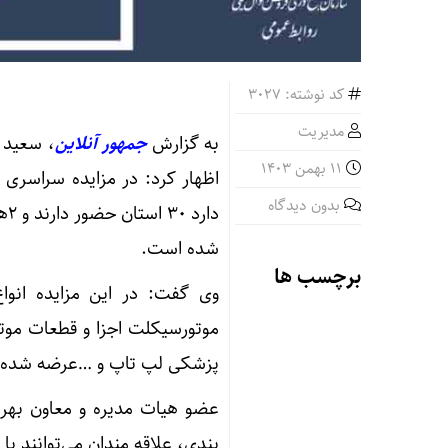
کد نوشته: 3027
مدیریت
به گزارش
جمهور آنلاین
، سعید 
11 بهمن 1403
بدون دیدگاه
شده است.
برچسب ها
وی گفت: در این مزایده انواع
موتورسیکلت اجزا و قطعات موت
پزشکی لپ تاپ و …عرضه شده
عضو هیات مدیره و معاون بهره
بندی، علاقه مندان می‌توانند با