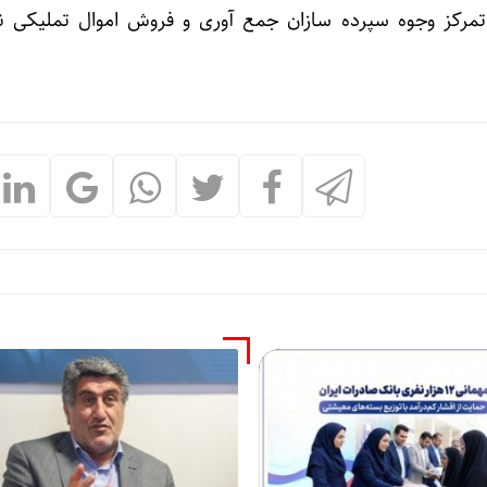
تمرکز وجوه سپرده سازان جمع آوری و فروش اموال تملیکی ن
شرط تداو