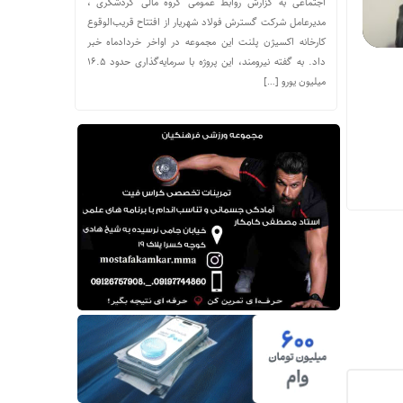
اجتماعی به گزارش روابط عمومی گروه مالی گردشگری ،
مدیرعامل شرکت گسترش فولاد شهریار از افتتاح قریب‌الوقوع
کارخانه اکسیژن پلنت این مجموعه در اواخر خردادماه خبر
داد. به گفته نیرومند، این پروژه با سرمایه‌گذاری حدود ۱۶.۵
میلیون یورو […]
مار مصدومان حادثه شهرک شمس‌آباد به ۱۸تن