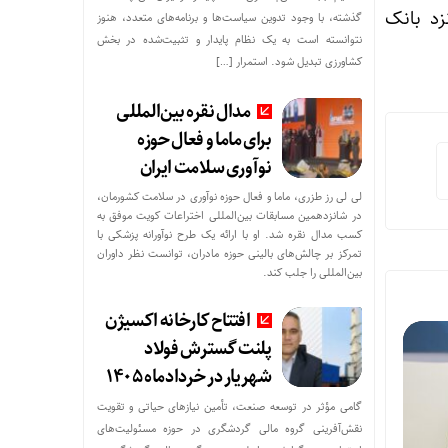
زد بانک
گذشته، با وجود تدوین سیاست‌ها و برنامه‌های متعدد، هنوز
نتوانسته است به یک نظام پایدار و تثبیت‌شده در بخش
کشاورزی تبدیل شود. استمرار […]
مدال نقره بین‌المللی
برای ماما و فعال حوزه
نوآوری سلامت ایران
لی لی رز طزری، ماما و فعال حوزه نوآوری در سلامت کشورمان،
در شانزدهمین مسابقات بین‌المللی اختراعات کویت موفق به
م یارانه نقدی و کالابرگ اقامت در ایران است
کسب مدال نقره شد. او با ارائه یک طرح نوآورانه پزشکی با
تمرکز بر چالش‌های بالینی حوزه مادران، توانست نظر داوران
بین‌المللی را جلب کند.
افتتاح کارخانه اکسیژن
پلنت گسترش فولاد
شهریار در خردادماه ۱۴۰۵
گامی مؤثر در توسعه صنعت، تأمین نیازهای حیاتی و تقویت
نقش‌آفرینی گروه مالی گردشگری در حوزه مسئولیت‌های