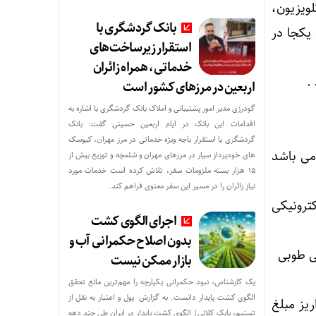
ویزیون،
بانک گردشگری با
یکجا در
استقرار زیرساخت‌های
خدماتی، همراه زائران
اربعین در مرزهای کشور است
 اقشار کم‌درآمد با توزیع بسته‌های معیشتی
گودرزی مدیر امور پشتیبانی و املاک بانک گردشگری با اشاره به
اقدامات این بانک در ایام اربعین حسینی گفت: بانک
گردشگری با استقرار باجه ویژه خدماتی در مرز مهران، کیوسک
پس از اعلام برنده می باشد
های خودپرداز سیار در مرزهای مهران و شلمچه و توزیع بیش از
۱۵ هزار بسته ملزومات سفر، تلاش کرده است خدمات مورد
نیاز زائران را در مسیر این سفر معنوی فراهم کند.
رونیکی
اجرای الگوی کشت
بدون اصلاح حکمرانی آب و
ی طوبی
بازار ممکن نیست
یک کارشناس، نبود حکمرانی یکپارچه را مهم‌ترین مانع تحقق
الگوی کشت پایدار دانست. به گزارش پول و اعتبار به نقل از
 – IR6801000040010005066370783 جهت واریز مبلغ
تسنیم، بابک کلانی| الگوی کشت پایدار در ایران طی چند دهه